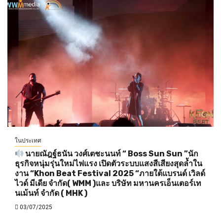
ในประเทศ
นายณัฎฐ์ธนัน วงศ์เตชะนนท์ “ Boss Sun Sun ”นัก
ธุรกิจหนุ่มรุ่นใหม่ไฟแรง เปิดตัวระบบแสงสีเสียงสุดล้ำใน
งาน “Khon Beat Festival 2025 “ภายใต้แบรนด์ เวิลด์
ไวด์ มีเดีย จำกัด( WMM )และ บริษัท มหานครเอ็นเตอร์เท
นเม้นท์ จำกัด ( MHK )
03/07/2025