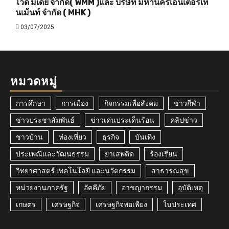
ไวด์ มีเดีย จำกัด( WMM )และ บริษัท มหานครเอ็นเตอร์เท
นเม้นท์ จำกัด ( MHK )
03/07/2025
หมวดหมู่
การศึกษา
การเมือง
กิจกรรมเพื่อสังคม
ข่าวกีฬา
ข่าวประชาสัมพันธ์
ข่าวเด่นประเด็นร้อน
คลิปข่าว
ชาวบ้าน
ท่องเที่ยว
ธุรกิจ
บันเทิง
ประเพณีและวัฒนธรรม
ยาเสพติด
ร้องเรียน
วิทยาศาสตร์ เทคโนโลยี และนวัตกรรม
สาธารณสุข
หน่วยงานภาครัฐ
อัคคีภัย
อาชญากรรม
อุบัติเหตุ
เกษตร
เศรษฐกิจ
เศรษฐกิจพอเพียง
ในประเทศ