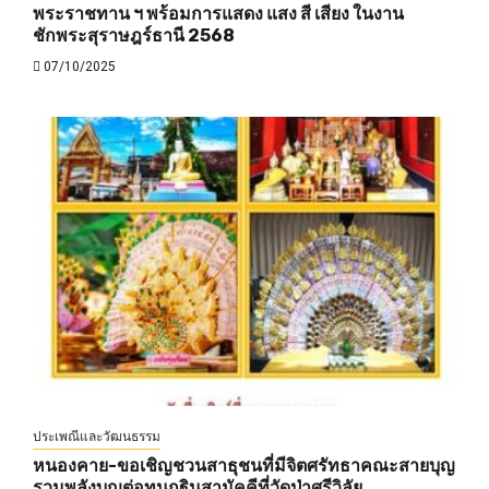
พระราชทาน ฯ พร้อมการแสดง แสง สี เสียง ในงาน
ชักพระสุราษฎร์ธานี 2568
07/10/2025
ประเพณีและวัฒนธรรม
หนองคาย-ขอเชิญชวนสาธุชนที่มีจิตศรัทธาคณะสายบุญ
รวมพลังบุญต่อทุนกฐินสามัคคีที่วัดป่าศรีวิลัย