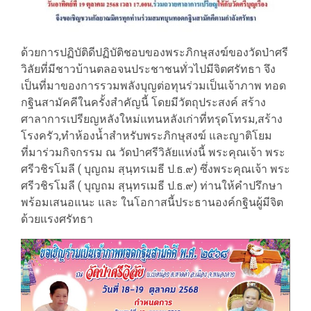
ด้วยการปฏิบัติดีปฏิบัติชอบของพระภิกษุสงฆ์ของวัดป่าศรี
วิลัยที่มีชาวบ้านตลอจนประชาชนทั่วไปมีจิตศรัทธา จึง
เป็นที่มาของการรวมพลังบุญต่อทุนร่วมเป็นเจ้าภาพ ทอด
กฐินสามัคคีในครั้งสำคัญนี้ โดยมีวัตถุประสงค์ สร้าง
ศาลาการเปรียญหลังใหม่แทนหลังเก่าที่ทรุดโทรม,สร้าง
โรงครัว,ทำห้องน้ำสำหรับพระภิกษุสงฆ์ และญาติโยม
ที่มาร่วมกิจกรรม ณ วัดป่าศรีวิลัยแห่งนี้ พระคุณเจ้า พระ
ศรีวชิรโมลี ( บุญถม สฺนฺทรเมธี ป.ธ.๙) ซึ่งพระคุณเจ้า พระ
ศรีวชิรโมลี ( บุญถม สฺนฺทรเมธี ป.ธ.๙) ท่านให้คำปรึกษา
พร้อมเสนอแนะ และ ในโอกาสนี้ประธานองค์กฐินผู้มีจิต
ด้วยแรงศรัทธา