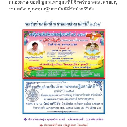
หนองคาย-ขอเชิญชวนสาธุชนที่มีจิตศรัทธาคณะสายบุญ
รวมพลังบุญต่อทุนกฐินสามัคคีที่วัดป่าศรีวิลัย