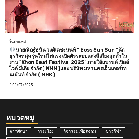
ในประเทศ
นายณัฎฐ์ธนัน วงศ์เตชะนนท์ “ Boss Sun Sun ”นัก
ธุรกิจหนุ่มรุ่นใหม่ไฟแรง เปิดตัวระบบแสงสีเสียงสุดล้ำใน
งาน “Khon Beat Festival 2025 “ภายใต้แบรนด์ เวิลด์
ไวด์ มีเดีย จำกัด( WMM )และ บริษัท มหานครเอ็นเตอร์เท
นเม้นท์ จำกัด ( MHK )
03/07/2025
หมวดหมู่
การศึกษา
การเมือง
กิจกรรมเพื่อสังคม
ข่าวกีฬา