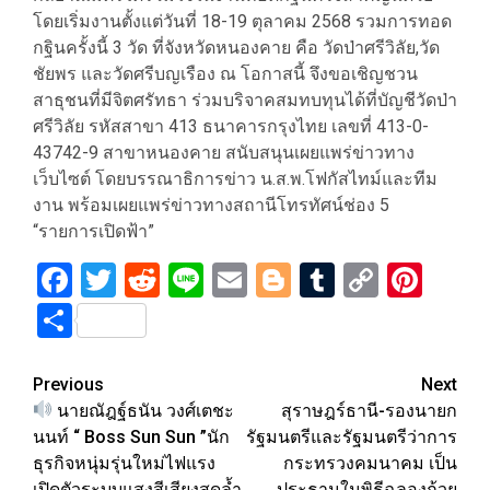
โดยเริ่มงานตั้งแต่วันที่ 18-19 ตุลาคม 2568 รวมการทอด
กฐินครั้งนี้ 3 วัด ที่จังหวัดหนองคาย คือ วัดป่าศรีวิลัย,วัด
ชัยพร และวัดศรีบญเรือง ณ โอกาสนี้ จึงขอเชิญชวน
สาธุชนที่มีจิตศรัทธา ร่วมบริจาคสมทบทุนได้ที่บัญชีวัดป่า
ศรีวิลัย รหัสสาขา 413 ธนาคารกรุงไทย เลขที่ 413-0-
43742-9 สาขาหนองคาย สนับสนุนเผยแพร่ข่าวทาง
เว็บไซต์ โดยบรรณาธิการข่าว น.ส.พ.โฟกัสไทม์และทีม
งาน พร้อมเผยแพร่ข่าวทางสถานีโทรทัศน์ช่อง 5
“รายการเปิดฟ้า”
Facebook
Twitter
Reddit
Line
Email
Blogger
Tumblr
Copy
Pint
Link
Share
Post
Previous
Next
นายณัฎฐ์ธนัน วงศ์เตชะ
สุราษฎร์ธานี-รองนายก
navigation
นนท์ “ Boss Sun Sun ”นัก
รัฐมนตรีและรัฐมนตรีว่าการ
ธุรกิจหนุ่มรุ่นใหม่ไฟแรง
กระทรวงคมนาคม เป็น
เปิดตัวระบบแสงสีเสียงสุดล้ำ
ประธานในพิธีฉลองถ้วย