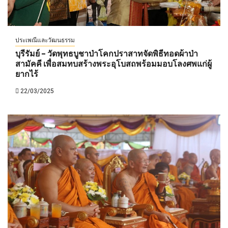
ประเพณีและวัฒนธรรม
บุรีรัมย์ – วัดพุทธบูชาป่าโคกปราสาทจัดพิธีทอดผ้าป่า
สามัคคี เพื่อสมทบสร้างพระอุโบสถพร้อมมอบโลงศพแก่ผู้
ยากไร้
22/03/2025