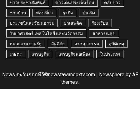
ข่าวประชาสัมพันธ์
ข่าวเด่นประเด็นร้อน
คลิปข่าว
ชาวบ้าน
ท่องเที่ยว
ธุรกิจ
บันเทิง
ประเพณีและวัฒนธรรม
ยาเสพติด
ร้องเรียน
วิทยาศาสตร์ เทคโนโลยี และนวัตกรรม
สาธารณสุข
หน่วยงานภาครัฐ
อัคคีภัย
อาชญากรรม
อุบัติเหตุ
เกษตร
เศรษฐกิจ
เศรษฐกิจพอเพียง
ในประเทศ
News ตะวันออกทีวี©newstawanooxtv.com
|
Newsphere
by AF
themes.