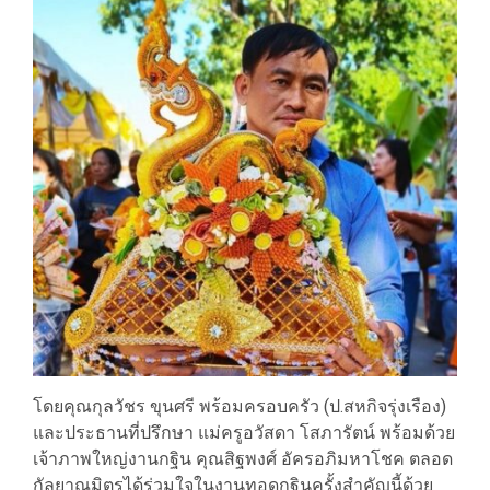
โดยคุณกุลวัชร ขุนศรี พร้อมครอบครัว (ป.สหกิจรุ่งเรือง)
และประธานที่ปรึกษา แม่ครูอวัสดา โสภารัตน์ พร้อมด้วย
เจ้าภาพใหญ่งานกฐิน คุณสิฐพงศ์ อัครอภิมหาโชค ตลอด
กัลยาณมิตรได้ร่วมใจในงานทอดกฐินครั้งสำคัญนี้ด้วย