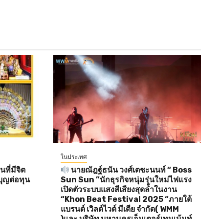
ในประเทศ
ี่มีจิต
นายณัฎฐ์ธนัน วงศ์เตชะนนท์ “ Boss
ุญต่อทุน
Sun Sun ”นักธุรกิจหนุ่มรุ่นใหม่ไฟแรง
เปิดตัวระบบแสงสีเสียงสุดล้ำในงาน
“Khon Beat Festival 2025 “ภายใต้
แบรนด์ เวิลด์ไวด์ มีเดีย จำกัด( WMM
)และ บริษัท มหานครเอ็นเตอร์เทนเม้นท์