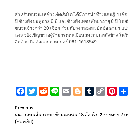
สำหรับขบวนแห่ช้างเชิดสิงโต ได้มีการนำช้างแสนรู้ 4 เชือ
ปี ช้างพังชมพู่อายุ 8 ปี และช้างพังเพชรพัทยาอายุ 8 ปี
ขบวนช้างกว่า 20 เชือก ร่วมกับวงกลองสะบัดชัย อาม่า แปะยิ
นงนุชยังเชิญชวนคู่รักมาจดทะเบียนสมรสบนหลังช้าง ในวันว
อีกด้วย ติดต่อสอบถามเบอร์ 081-1618549
Facebook
Twitter
Reddit
Line
Email
Blogger
Tumblr
Copy
Pi
Link
Post
Previous
ฝนตกถนนลื่นกระบะข้ามเลนชน 18 ล้อ เจ็บ 2 รายตาย 2 
navigation
(ชมคลิป)