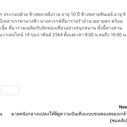
ก ประกอบด้วย ช้างพลายยิ่งรวย อายุ 10 ปี ช้างพลายซันเดย์ อายุ 9
 โดยมีเหล่าบรรดานางฟ้า นางสวรรค์ที่มาร่ายรำอำนวยอวยพร พร้อม
้ม ที่มาร่วมเฉลิมกับนักท่องเที่ยวอย่างสนุกสนาน ทั้งนี้ทางสวน
าเลนไทน์ 14 กุมภาพันธ์ 2564 ตั้งแต่เวลา 8.00 น.จนถึง 16.00 น.
nterest
Share
Nex
คน
ฉายหนังกลางแปลงให้ผีดูความบันเทิงเแบบขนพองสยองเกล้
(ชมคลิป