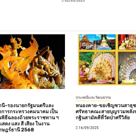
02/05/2025
ประเพณีและวัฒนธรรม
านี-รองนายกรัฐมนตรีและ
หนองคาย-ขอเชิญชวนสาธุชนท
ว่าการกระทรวงคมนาคม เป็น
ศรัทธาคณะสายบุญรวมพลังบ
พิธีฉลองถ้วยพระราชทาน ฯ
กฐินสามัคคีที่วัดป่าศรีวิลัย
สดง แสง สี เสียง ในงาน
16/09/2025
าษฎร์ธานี 2568