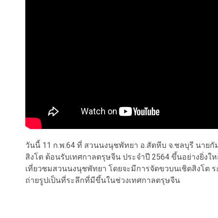
วันนี้ 11 ก.พ.64 ที่ สวนนงนุชพัทยา อ.สัตหีบ จ.ชลบุรี น
สิงโต ต้อนรับเทศกาลตรุษจีน ประจำปี 2564 ขึ้นอย่างยิ่งใหญ
เที่ยวชมสวนนงนุชพัทยา โดยจะมีการจัดขวบนเชิดสิงโต ระห
ถ่ายรูปเป็นที่ระลึกที่มีขึ้นในช่วงเทศกาลตรุษจีน