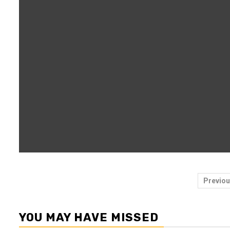
Pos
Previou
pag
YOU MAY HAVE MISSED