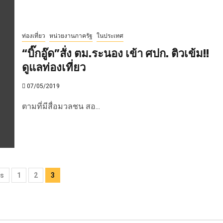
ท่องเที่ยว
หน่วยงานภาครัฐ
ในประเทศ
“บิ๊กอู๊ด”สั่ง ตม.ระนอง เข้า ศปก. ติวเข้ม!!
ดูแลท่องเที่ยว
07/05/2019
ตามที่มีสื่อมวลชน สอ...
ts
s
1
2
3
ination