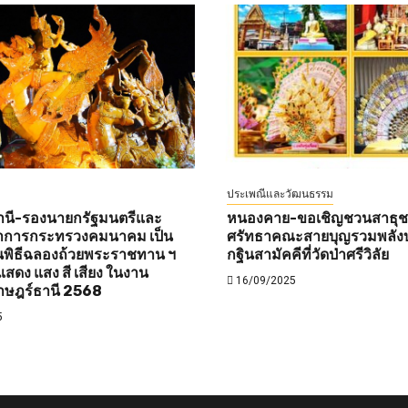
ประเพณีและวัฒนธรรม
านี-รองนายกรัฐมนตรีและ
หนองคาย-ขอเชิญชวนสาธุชนท
ว่าการกระทรวงคมนาคม เป็น
ศรัทธาคณะสายบุญรวมพลังบ
พิธีฉลองถ้วยพระราชทาน ฯ
กฐินสามัคคีที่วัดป่าศรีวิลัย
สดง แสง สี เสียง ในงาน
16/09/2025
าษฎร์ธานี 2568
5