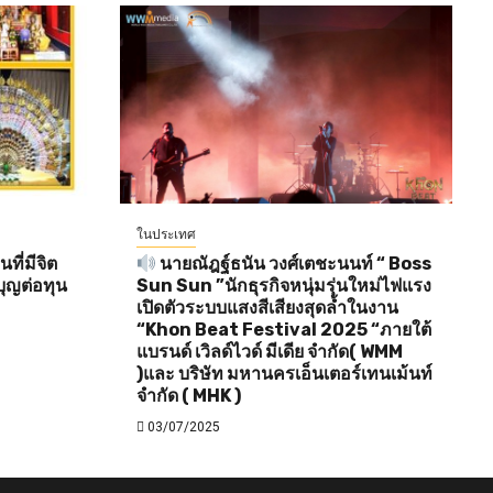
ในประเทศ
ี่มีจิต
นายณัฎฐ์ธนัน วงศ์เตชะนนท์ “ Boss
ุญต่อทุน
Sun Sun ”นักธุรกิจหนุ่มรุ่นใหม่ไฟแรง
เปิดตัวระบบแสงสีเสียงสุดล้ำในงาน
“Khon Beat Festival 2025 “ภายใต้
แบรนด์ เวิลด์ไวด์ มีเดีย จำกัด( WMM
)และ บริษัท มหานครเอ็นเตอร์เทนเม้นท์
จำกัด ( MHK )
03/07/2025