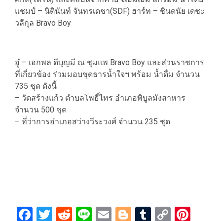
แชมป์ – นิตินันท์ จันทรเดชา(SDF) ฮาร์ท – ชินดนัย เดชะ
วลีกุล Bravo Boy
อู๋ – เอกพล ดีบุญมี ณ ชุมแพ Bravo Boy และส่วนราชการ
ที่เกี่ยวข้อง ร่วมมอบชุดธารน้ำใจฯ พร้อม น้ำดื่ม จำนวน
735 ชุด ดังนี้
– วัดสร้างแก้ว ตำบลโพธิ์ไทร อำเภอพิบูลมังสาหาร
จำนวน 500 ชุด
– ที่ว่าการอำเภอสว่างวีระวงศ์ จำนวน 235 ชุด
Facebook
Twitter
Reddit
Line
Email
Blogger
Tumblr
Copy
Pint