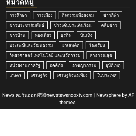
หมวดหมู่
การศึกษา
การเมือง
กิจกรรมเพื่อสังคม
ข่าวกีฬา
ข่าวประชาสัมพันธ์
ข่าวเด่นประเด็นร้อน
คลิปข่าว
ชาวบ้าน
ท่องเที่ยว
ธุรกิจ
บันเทิง
ประเพณีและวัฒนธรรม
ยาเสพติด
ร้องเรียน
วิทยาศาสตร์ เทคโนโลยี และนวัตกรรม
สาธารณสุข
หน่วยงานภาครัฐ
อัคคีภัย
อาชญากรรม
อุบัติเหตุ
เกษตร
เศรษฐกิจ
เศรษฐกิจพอเพียง
ในประเทศ
News ตะวันออกทีวี©newstawanooxtv.com
|
Newsphere
by AF
themes.