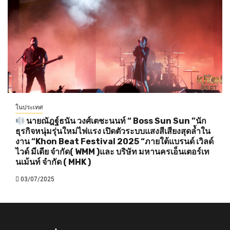
ในประเทศ
นายณัฎฐ์ธนัน วงศ์เตชะนนท์ “ Boss Sun Sun ”นัก
ธุรกิจหนุ่มรุ่นใหม่ไฟแรง เปิดตัวระบบแสงสีเสียงสุดล้ำใน
งาน “Khon Beat Festival 2025 “ภายใต้แบรนด์ เวิลด์
ไวด์ มีเดีย จำกัด( WMM )และ บริษัท มหานครเอ็นเตอร์เท
นเม้นท์ จำกัด ( MHK )
03/07/2025