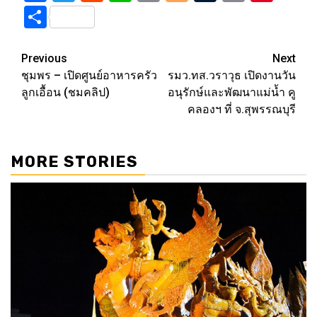
Link
Share
Post
Previous
Next
ชุมพร – เปิดศูนย์อาหารครัว
รมว.ทส.วราวุธ เปิดงานวัน
navigation
ลูกเอื้อน (ชมคลิป)
อนุรักษ์และพัฒนาแม่น้ำ คู
คลองฯ ที่ จ.สุพรรณบุรี
MORE STORIES