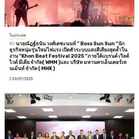
ในประเทศ
นายณัฎฐ์ธนัน วงศ์เตชะนนท์ “ Boss Sun Sun ”นัก
ธุรกิจหนุ่มรุ่นใหม่ไฟแรง เปิดตัวระบบแสงสีเสียงสุดล้ำใน
งาน “Khon Beat Festival 2025 “ภายใต้แบรนด์ เวิลด์
ไวด์ มีเดีย จำกัด( WMM )และ บริษัท มหานครเอ็นเตอร์เท
นเม้นท์ จำกัด ( MHK )
03/07/2025