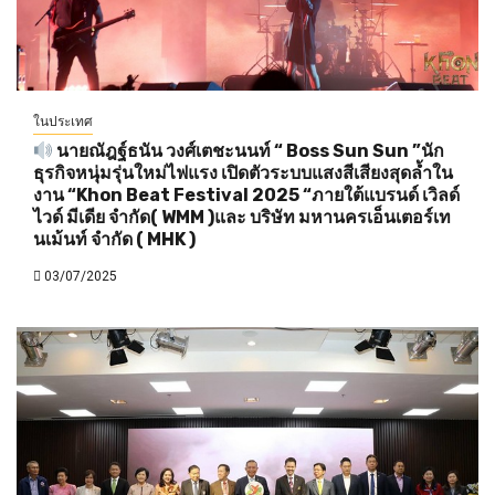
ในประเทศ
นายณัฎฐ์ธนัน วงศ์เตชะนนท์ “ Boss Sun Sun ”นัก
ธุรกิจหนุ่มรุ่นใหม่ไฟแรง เปิดตัวระบบแสงสีเสียงสุดล้ำใน
งาน “Khon Beat Festival 2025 “ภายใต้แบรนด์ เวิลด์
ไวด์ มีเดีย จำกัด( WMM )และ บริษัท มหานครเอ็นเตอร์เท
นเม้นท์ จำกัด ( MHK )
03/07/2025