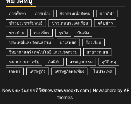
หมวดหมู่
การศึกษา
การเมือง
กิจกรรมเพื่อสังคม
ข่าวกีฬา
ข่าวประชาสัมพันธ์
ข่าวเด่นประเด็นร้อน
คลิปข่าว
ชาวบ้าน
ท่องเที่ยว
ธุรกิจ
บันเทิง
ประเพณีและวัฒนธรรม
ยาเสพติด
ร้องเรียน
วิทยาศาสตร์ เทคโนโลยี และนวัตกรรม
สาธารณสุข
หน่วยงานภาครัฐ
อัคคีภัย
อาชญากรรม
อุบัติเหตุ
เกษตร
เศรษฐกิจ
เศรษฐกิจพอเพียง
ในประเทศ
News ตะวันออกทีวี©newstawanooxtv.com
|
Newsphere
by AF
themes.