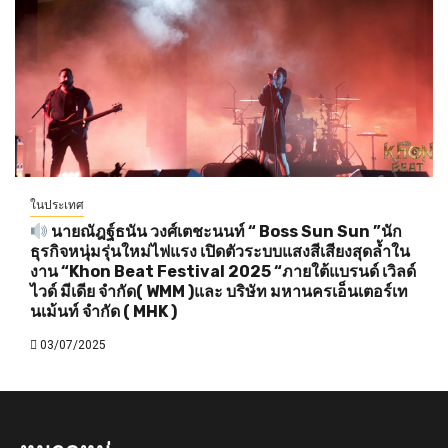
ในประเทศ
นายณัฎฐ์ธนัน วงศ์เตชะนนท์ “ Boss Sun Sun ”นัก
ธุรกิจหนุ่มรุ่นใหม่ไฟแรง เปิดตัวระบบแสงสีเสียงสุดล้ำใน
งาน “Khon Beat Festival 2025 “ภายใต้แบรนด์ เวิลด์
ไวด์ มีเดีย จำกัด( WMM )และ บริษัท มหานครเอ็นเตอร์เท
นเม้นท์ จำกัด ( MHK )
03/07/2025