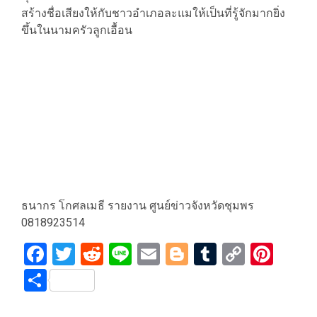
สร้างชื่อเสียงให้กับชาวอำเภอละแมให้เป็นที่รู้จักมากยิ่ง
ขึ้นในนามครัวลูกเอื้อน
ธนากร โกศลเมธี รายงาน ศูนย์ข่าวจังหวัดชุมพร
0818923514
Facebook
Twitter
Reddit
Line
Email
Blogger
Tumblr
Copy
Pint
Link
Share