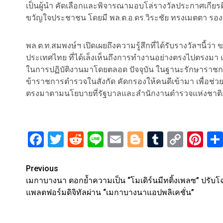
เป็นผู้นำ คัดเลือกและพิจารณามอบโล่รางวัลประกาศเกียรติ
ขวัญใจประชาชน โดยมี พล.ต.อ.ดร.วิระชัย ทรงเมตตา รอง 
พล.ต.ท.สมพงษ์ฯ เปิดเผยถึงความรู้สึกที่ได้รับรางวัลฯนี
ประเทศไทย ที่ได้เล็งเห็นถึงการทำงานอย่างตรงไปตรงมา 
ในการปฏิบัติงานมาโดยตลอด ปัจจุบัน ในฐานะรักษาราชการ
ข้าราชการตำรวจในสังกัด คัดกรองให้คนดีเข้ามา เพื่อช
ตรงมาตามนโยบายที่รัฐบาลและสำนักงานตำรวจแห่งชาติ
Facebook
Twitter
Reddit
Line
Email
Blogger
Tumblr
Copy
Pi
Link
Post
Previous
เมกาบางนา ตอกย้ำความเป็น “โมเดิร์นมีทติ้งเพลซ” ปรับ
navigation
แพลตฟอร์มดิจิทัลผ่าน “เมกาบางนาแอปพลิเคชั่น”