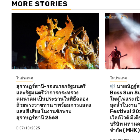
MORE STORIES
ในประเทศ
ในประเทศ
สุราษฎร์ธานี-รองนายกรัฐมนตรี
นายณัฎฐ์ธน
และรัฐมนตรีว่าการกระทรวง
Boss Sun Sun 
คมนาคม เป็นประธานในพิธีฉลอง
ใหม่ไฟแรง เป
ถ้วยพระราชทาน ฯ พร้อมการแสดง
สุดล้ำในงาน
แสง สี เสียง ในงานชักพระ
Festival 20
สุราษฎร์ธานี 2568
เวิลด์ไวด์ มีเ
บริษัท มหานค
07/10/2025
จำกัด ( MHK )