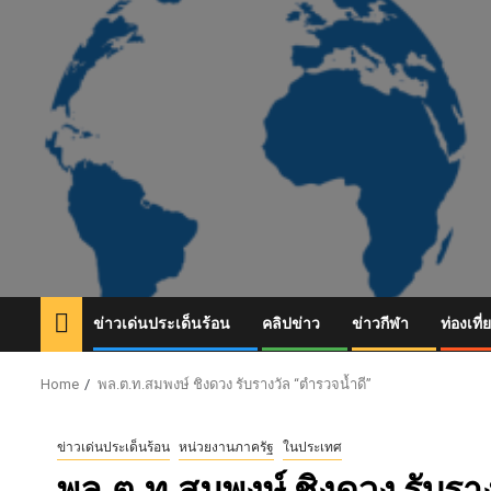
Skip
to
content
ข่าวเด่นประเด็นร้อน
คลิปข่าว
ข่าวกีฬา
ท่องเที่
Home
พล.ต.ท.สมพงษ์ ชิงดวง รับรางวัล “ตำรวจน้ำดี”
ข่าวเด่นประเด็นร้อน
หน่วยงานภาครัฐ
ในประเทศ
พล.ต.ท.สมพงษ์ ชิงดวง รับรา