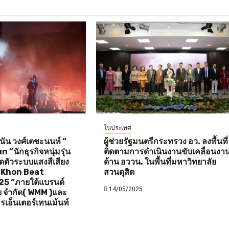
ในประเทศ
ัน วงศ์เตชะนนท์ “
ผู้ช่วยรัฐมนตรีกระทรวง อว. ลงพื้นที่
”นักธุรกิจหนุ่มรุ่น
ติดตามการดำเนินงานขับเคลื่อนงา
ิดตัวระบบแสงสีเสียง
ด้าน อววน. ในพื้นที่มหาวิทยาลัย
 “Khon Beat
สวนดุสิต
25 “ภายใต้แบรนด์
14/05/2025
ดีย จำกัด( WMM )และ
รเอ็นเตอร์เทนเม้นท์