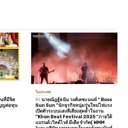
ในประเทศ
ี่มีจิต
นายณัฎฐ์ธนัน วงศ์เตชะนนท์ “ Boss
ุญต่อทุน
Sun Sun ”นักธุรกิจหนุ่มรุ่นใหม่ไฟแรง
เปิดตัวระบบแสงสีเสียงสุดล้ำในงาน
“Khon Beat Festival 2025 “ภายใต้
แบรนด์ เวิลด์ไวด์ มีเดีย จำกัด( WMM