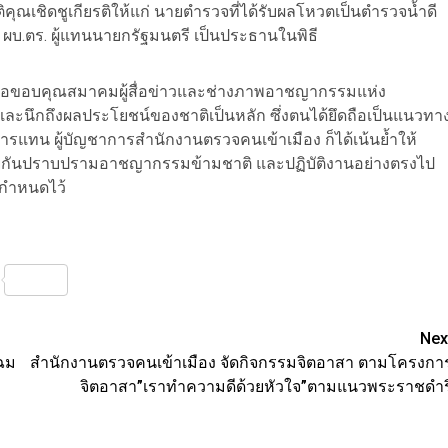
คุณเชิดชูเกียรติให้แก่ นายตำรวจที่ได้รับผลโหวตเป็นตำรวจน้ำดี
ผบ.ตร. ผู้แทนนายกรัฐมนตรี เป็นประธานในพิธี
้ว่า ขอขอบคุณสมาคมผู้สื่อข่าวและช่างภาพอาชญากรรมแห่ง
และนึกถึงผลประโยชน์ของชาติเป็นหลัก ซึ่งตนได้ยึดถือเป็นแนวทา
แทน ผู้บัญชาการสำนักงานตรวจคนเข้าเมือง ก็ได้เน้นย้ำให้
่วยกันปราบปรามอาชญากรรมข้ามชาติ และปฏิบัติงานอย่างตรงไป
กำหนดไว้
nterest
Share
Nex
โฉม
สำนักงานตรวจคนเข้าเมือง จัดกิจกรรมจิตอาสา ตามโครงกา
จิตอาสา”เราทำความดีด้วยหัวใจ”ตามแนวพระราชดำร