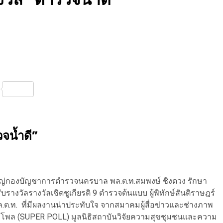
nterest
Share
จน้ำดี”
มใหญ่กองบัญชาการตำรวจนครบาล พล.ต.ท.สมพงษ์ ชิงดวง รักษา
งวัลรางวัลเชิดชูเกียรติ 9 ตำรวจต้นแบบ ผู้พิทักษ์สันติราษฎร์
พล.ต.ท. ที่มีผลงานน่าประทับใจ จากสมาคมผู้สื่อข่าวและช่างภาพ
อร์โพล (SUPER POLL) มูลนิธิสถาบันวิจัยความสุขชุมชนและความ