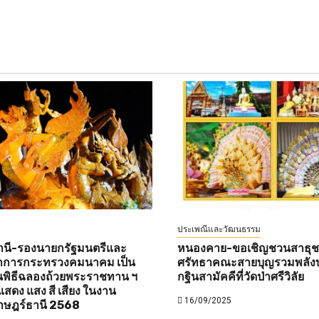
ประเพณีและวัฒนธรรม
านี-รองนายกรัฐมนตรีและ
หนองคาย-ขอเชิญชวนสาธุชนท
ว่าการกระทรวงคมนาคม เป็น
ศรัทธาคณะสายบุญรวมพลังบ
พิธีฉลองถ้วยพระราชทาน ฯ
กฐินสามัคคีที่วัดป่าศรีวิลัย
สดง แสง สี เสียง ในงาน
16/09/2025
าษฎร์ธานี 2568