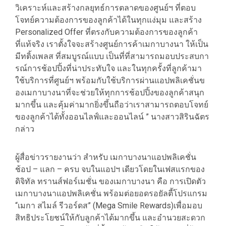
วิเคราะห์และสร้างกลยุทธ์การตลาดของศูนย์ฯ ที่ตอบ
โจทย์ความต้องการของลูกค้าได้ในทุกแง่มุม และสร้าง
Personalized Offer ที่ตรงกับความต้องการของลูกค้า
ที่แท้จริง เราตั้งใจจะสร้างศูนย์การค้าเมกาบางนา ให้เป็น
มีทติ้งเพลส ที่สมบูรณ์แบบ เป็นที่ที่สามารถมอบประสบกา
รณ์การช้อปปิ้งที่น่าประทับใจ และในทุกครั้งที่ลูกค้ามา
ใช้บริการที่ศูนย์ฯ พร้อมกับใช้บริการผ่านแอปพลิเคชั่นข
องเมกาบางนาที่จะช่วยให้ทุกการช้อปปิ้งของลูกค้าสนุก
มากขึ้น และคุ้มค่ามากยิ่งขึ้นถือว่าเราสามารถตอบโจทย์
ของลูกค้าได้ทั้งออนไลฟ์และออนไลน์ ” นางสาวสิรินฉัตร
กล่าว
ผู้สื่อข่าวรายงานว่า สำหรับ เมกาบางนาแอปพลิเคชั่น
ช้อป – แลก – ครบ จบในแอปฯ เดียวโดยในเฟสแรกของ
ดิจิทัล ทรานส์ฟอร์เมชั่น ของเมกาบางนา คือ การเปิดตัว
เมกาบางนาแอปพลิเคชั่น พร้อมต่อยอดรอยัลตี้โปรแกรม
“เมกา สไมล์ รีวอร์ดส” (Mega Smile Rewards)เพื่อมอบ
สิทธิประโยชน์ให้กับลูกค้าได้มากขึ้น และอำนวยสะดวก