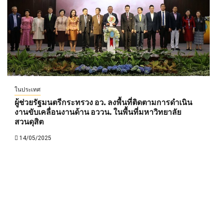
ในประเทศ
ผู้ช่วยรัฐมนตรีกระทรวง อว. ลงพื้นที่ติดตามการดำเนิน
งานขับเคลื่อนงานด้าน อววน. ในพื้นที่มหาวิทยาลัย
สวนดุสิต
14/05/2025