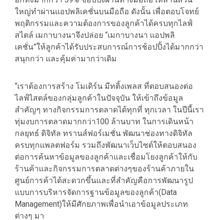
ใหญ่ทำผ่านแอปพลิเคชั่นบนมือถือ ดังนั้น เพื่อตอบโจทย์
พฤติกรรมและความต้องการของลูกค้าได้ครบทุกไลฟ์
สไตล์ เมกาบางนาจึงปล่อย “เมกาบางนา แอปพลิ
เคชั่น”ให้ลูกค้าได้รับประสบการณ์การช้อปปิ้งได้มากกว่า
สนุกกว่า และคุ้มค่ามากว่าเดิม
“เราต้องการสร้าง โมเดิร์น มีทติ้งเพลส ที่ตอบสนองต่อ
ไลฟ์ไสตล์ของกลุ่มลูกค้าในปัจจุบัน ให้เข้าถึงข้อมูล
สำคัญๆ ทางกิจกรรมการตลาดได้ทุกที่ ทุกเวลา ในปีนี้เรา
ทุ่มงบการตลาดมากกว่า100 ล้านบาท ในการเดินหน้า
กลยุทธ์ ดิจิทัล ทรานส์ฟอร์เมชั่น พัฒนาช่องทางดิจิทัล
ครบทุกแพลตฟอร์ม รวมถึงพัฒนาเว็บไซต์ให้ตอบสนอง
ต่อการค้นหาข้อมูลของลูกค้าและเชื่อมโยงลูกค้าให้กับ
ร้านค้าและกิจกรรมการตลาดต่างๆของร้านค้าภายใน
ศูนย์การค้าได้สะดวกขึ้นและที่สำคัญคือการพัฒนารูป
แบบการบริหารจัดการฐานข้อมูลของลูกค้า(Data
Management)ให้มีศักยภาพเพื่อนำเอาข้อมูลประเภท
ต่างๆ มา