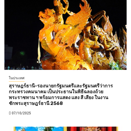
ในประเทศ
สุราษฎร์ธานี-รองนายกรัฐมนตรีและรัฐมนตรีว่าการ
กระทรวงคมนาคม เป็นประธานในพิธีฉลองถ้วย
พระราชทาน ฯ พร้อมการแสดง แสง สี เสียง ในงาน
ชักพระสุราษฎร์ธานี 2568
07/10/2025