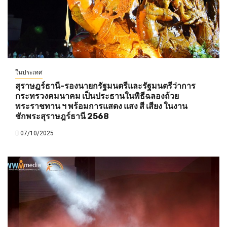
ในประเทศ
สุราษฎร์ธานี-รองนายกรัฐมนตรีและรัฐมนตรีว่าการ
กระทรวงคมนาคม เป็นประธานในพิธีฉลองถ้วย
พระราชทาน ฯ พร้อมการแสดง แสง สี เสียง ในงาน
ชักพระสุราษฎร์ธานี 2568
07/10/2025