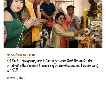
ประเพณีและวัฒนธรรม
บุรีรัมย์ – วัดพุทธบูชาป่าโคกปราสาทจัดพิธีทอดผ้าป่า
สามัคคี เพื่อสมทบสร้างพระอุโบสถพร้อมมอบโลงศพแก่ผู้
ยากไร้
22/03/2025