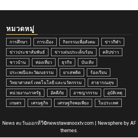
หมวดหมู่
การศึกษา
การเมือง
กิจกรรมเพื่อสังคม
ข่าวกีฬา
ข่าวประชาสัมพันธ์
ข่าวเด่นประเด็นร้อน
คลิปข่าว
ชาวบ้าน
ท่องเที่ยว
ธุรกิจ
บันเทิง
ประเพณีและวัฒนธรรม
ยาเสพติด
ร้องเรียน
วิทยาศาสตร์ เทคโนโลยี และนวัตกรรม
สาธารณสุข
หน่วยงานภาครัฐ
อัคคีภัย
อาชญากรรม
อุบัติเหตุ
เกษตร
เศรษฐกิจ
เศรษฐกิจพอเพียง
ในประเทศ
News ตะวันออกทีวี©newstawanooxtv.com
|
Newsphere
by AF
themes.