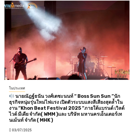
ในประเทศ
นายณัฎฐ์ธนัน วงศ์เตชะนนท์ “ Boss Sun Sun ”นัก
ธุรกิจหนุ่มรุ่นใหม่ไฟแรง เปิดตัวระบบแสงสีเสียงสุดล้ำใน
งาน “Khon Beat Festival 2025 “ภายใต้แบรนด์ เวิลด์
ไวด์ มีเดีย จำกัด( WMM )และ บริษัท มหานครเอ็นเตอร์เท
นเม้นท์ จำกัด ( MHK )
03/07/2025