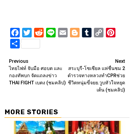
Facebook
Twitter
Reddit
Line
Email
Blogger
Tumblr
Copy
Pint
Link
Share
Post
Previous
Next
ไทยไฟท์ จับมือ ศอบต และ
สระบุรี-โซเชียล แห่ชื่นชม​ 2
navigation
กองทัพบก จัดแถลงข่าว
ตำรวจทางหลวงทำCPRช่วย
THAI FIGHT เบตง (ชมคลิป)
ชีวิตหนุ่มขี่จยย.วูบหัวใจหยุด
เต้น (ชมคลิป)
MORE STORIES