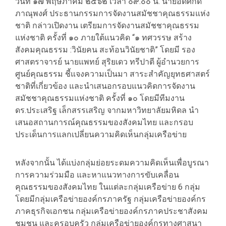
วันที่ ๑๗ พฤษภาคม ๒๕๖๒ เวลา ๐๙.๐๐ น. นายอดิศักดิ์
ภาณุพงศ์ ประธานกรรมการจัดงานสมัชชาคุณธรรมแห่ง
ชาติ กล่าวเปิดงาน เตรียมการจัดงานสมัชชาคุณธรรม
แห่งชาติ ครั้งที่ ๑๐ ภายใต้แนวคิด “๑ ทศวรรษ สร้าง
สังคมคุณธรรม :วินัยคน สะท้อนวินัยชาติ” โดยมี รอง
ศาสตราจารย์ นายแพทย์ สุริยเดว ทรีปาตี ผู้อำนวยการ
ศูนย์คุณธรรม ชี้แจงความเป็นมา สาระสำคัญยุทธศาสตร์
ชาติที่เกี่ยวข้อง และนำเสนอกรอบแนวคิดการจัดงาน
สมัชชาคุณธรรมแห่งชาติ ครั้งที่ ๑๐ โดยมีทีมงาน
ดร.ประเสริฐ เล็กสรรเสริญ จากมหาวิทยาลัยมหิดล นำ
เสนอสถานการณ์คุณธรรมของสังคมไทย และกรอบ
ประเด็นการแลกเปลี่ยนความคิดเห็นกลุ่มเครือข่าย
หลังจากนั้น ได้แบ่งกลุ่มย่อยระดมความคิดเห็นเพื่อบูรณา
การความร่วมมือ และหาแนวทางการขับเคลื่อน
คุณธรรมของสังคมไทย ในแต่ละกลุ่มเครือข่าย 6 กลุ่ม
โดยมีกลุ่มเครือข่ายองค์กรภาครัฐ กลุ่มเครือข่ายองค์กร
ภาคธุรกิจเอกชน กลุ่มเครือข่ายองค์กรภาคประชาสังคม
ชุมชน และครอบครัว กลุ่มเครือข่ายองค์กรทางศาสนา