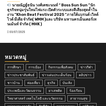
นายณัฎฐ์ธนัน วงศ์เตชะนนท์ “ Boss Sun Sun ”นัก
ธุรกิจหนุ่มรุ่นใหม่ไฟแรง เปิดตัวระบบแสงสีเสียงสุดล้ำใน
งาน “Khon Beat Festival 2025 “ภายใต้แบรนด์ เวิลด์
ไวด์ มีเดีย จำกัด( WMM )และ บริษัท มหานครเอ็นเตอร์เท
นเม้นท์ จำกัด ( MHK )
03/07/2025
หมวดหมู่
การศึกษา
การเมือง
กิจกรรมเพื่อสังคม
ข่าวกีฬา
ข่าวประชาสัมพันธ์
ข่าวเด่นประเด็นร้อน
คลิปข่าว
ชาวบ้าน
ท่องเที่ยว
ธุรกิจ
บันเทิง
ประเพณีและวัฒนธรรม
ยาเสพติด
ร้องเรียน
วิทยาศาสตร์ เทคโนโลยี และนวัตกรรม
สาธารณสุข