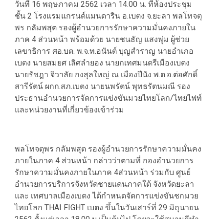
วันที่ 16 พฤษภาคม 2562 เวลา 14.00 น. ที่ห้องประชุม
ชั้น 2 โรงแรมแกรนด์แมนดาริน อ.เบตง จ.ยะลา พลโทจตุ
พร กลัมพสุต รองผู้อำนวยการรักษาความมั่นคงภายใน
ภาค 4 ส่วนหน้า พร้อมด้วย นายชนธัญ แสงพุ่ม ผู้ช่วย
เลขาธิการ ศอ.บต. พ.จ.ท.อนันต์ บุญสำราญ นายอำเภอ
เบตง นายสมยศ เลิศลำยอง นายกเทศมนตรีเมืองเบตง
นายรัชฎา จิวาลัย กงสุลใหญ่ ณ เมืองปีนัง พ.ต.อ.ต่อศักดิ์
สารีรัตน์ ผกก.สภ.เบตง นายนพรัตน์ พุทธรัตนมณี รอง
ประธานอำนวยการจัดการแข่งขันมวยไทยโลก/ไทยไฟท์
และหน่วยงานที่เกี่ยวข้องเข้าร่วม
พลโทจตุพร กลัมพสุต รองผู้อำนวยการรักษาความมั่นคง
ภายในภาค 4 ส่วนหน้า กล่าวว่าตามที่ กองอำนวยการ
รักษาความมั่นคงภายในภาค 4ส่วนหน้า ร่วมกับ ศูนย์
อำนวยการบริการจังหวัดชายแดนภาคใต้ จังหวัดยะลา
และ เทศบาลเมืองเบตง ได้กำหนดจัดการแข่งขันชกมวย
ไทยโลก THAI FIGHT เบตง ขึ้นในวันเสาร์ที่ 29 มิถุนายน