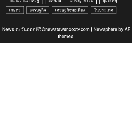
หน่วยงานภาครัฐ
อัคคีภัย
อาชญากรรม
อุบัติเหตุ
เกษตร
เศรษฐกิจ
เศรษฐกิจพอเพียง
ในประเทศ
News ตะวันออกทีวี©newstawanooxtv.com
|
Newsphere
by AF
themes.