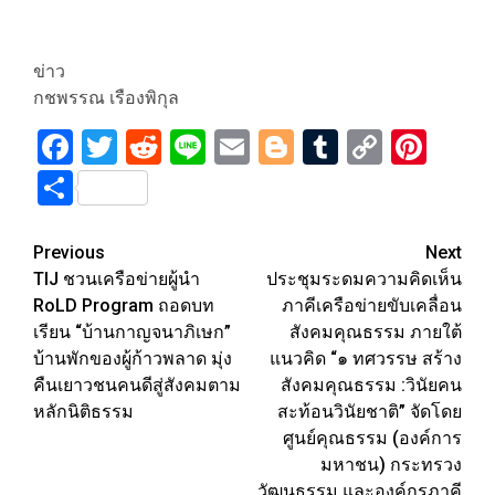
ข่าว
กชพรรณ​ เรืองพิกุล
Facebook
Twitter
Reddit
Line
Email
Blogger
Tumblr
Copy
Pint
Link
Share
Post
Previous
Next
TIJ ชวนเครือข่ายผู้นำ
ประชุมระดมความคิดเห็น
navigation
RoLD Program ถอดบท
ภาคีเครือข่ายขับเคลื่อน
เรียน “บ้านกาญจนาภิเษก”
สังคมคุณธรรม ภายใต้
บ้านพักของผู้ก้าวพลาด มุ่ง
แนวคิด “๑ ทศวรรษ สร้าง
คืนเยาวชนคนดีสู่สังคมตาม
สังคมคุณธรรม :วินัยคน
หลักนิติธรรม
สะท้อนวินัยชาติ” จัดโดย
ศูนย์คุณธรรม (องค์การ
มหาชน) กระทรวง
วัฒนธรรม และองค์กรภาคี