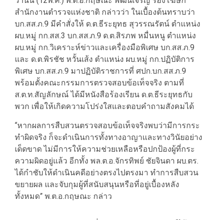
วานนี้ (12พ.ค.) พ.ต.อ.กฤษณะ พัฒนเจริญ รองโฆษก
สำนักงานตำรวจแห่งชาติ กล่าวว่า ในเบื้องต้นทราบว่า
บก.สส.ภ.9 มีคำสั่งให้ ด.ต.ธีระยุทธ สุวรรณรัตน์ ตำแหน่ง
ผบ.หมู่ กก.สส.3 บก.สส.ภ.9 ด.ต.สิรภพ หมื่นหนู ตำแหน่ง
ผบ.หมู่ กก.วิเคราะห์ข่าวและเครื่องมือพิเศษ บก.สส.ภ.9
และ ด.ต.พิรชัช หวั้นเส้ง ตำแหน่ง ผบ.หมู่ กก.ปฏิบัติการ
พิเศษ บก.สส.ภ.9 มาปฏิบัติราชการที่ ศปก.บก.สส.ภ.9
พร้อมตั้งคณะกรรมการตรวจสอบข้อเท็จจริง ตามที่
ส.ต.ท.สัญลักษณ์ ได้มีหนังสือร้องเรียน ด.ต.ธีระยุทธกับ
พวก เพื่อให้เกิดความโปร่งใสและตอบคำถามสังคมได้
“หากผลการสืบสวนตรวจสอบข้อเท็จจริงพบว่ามีการกระ
ทำผิดจริง ก็จะดำเนินการทั้งทางอาญาและทางวินัยอย่าง
เด็ดขาด ไม่มีการให้ความช่วยเหลือหรือปกป้องผู้ที่กระ
ความผิดอยู่แล้ว อีกทั้ง พล.ต.อ.จักรทิพย์ ชัยจินดา ผบ.ตร.
ได้กำชับให้ดำเนินคดีอย่างตรงไปตรงมา ทำการสืบสวน
ขยายผล และจับกุมผู้ที่สนับสนุนหรือที่อยู่เบื้องหลัง
ทั้งหมด” พ.ต.อ.กฤษณะ กล่าว