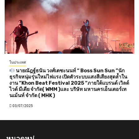
ในประเทศ
นายณัฎฐ์ธนัน วงศ์เตชะนนท์ “ Boss Sun Sun ”นัก
ธุรกิจหนุ่มรุ่นใหม่ไฟแรง เปิดตัวระบบแสงสีเสียงสุดล้ำใน
งาน “Khon Beat Festival 2025 “ภายใต้แบรนด์ เวิลด์
ไวด์ มีเดีย จำกัด( WMM )และ บริษัท มหานครเอ็นเตอร์เท
นเม้นท์ จำกัด ( MHK )
03/07/2025
หมวดหมู่