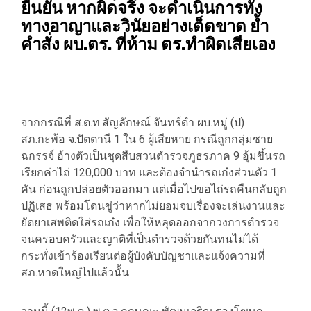
ยืนยัน หากผิดจริง จะดำเนินการทั้ง
ทางอาญาและวินัยอย่างเด็ดขาด ย้ำ
คำสั่ง ผบ.ตร. ที่ห้าม ตร.ทำผิดเสียเอง
จากกรณีที่ ส.ต.ท.สัญลักษณ์ จันทร์ดำ ผบ.หมู่ (ป)
สภ.กะพ้อ จ.ปัตตานี 1 ใน 6 ผู้เสียหาย กรณีถูกกลุ่มชาย
ฉกรรจ์ อ้างตัวเป็นชุดสืบสวนตำรวจภูธรภาค 9 อุ้มขึ้นรถ
เรียกค่าไถ่ 120,000 บาท และต้องจำนำรถเก๋งส่วนตัว 1
คัน ก่อนถูกปล่อยตัวออกมา แต่เมื่อไปขอไถ่รถคืนกลับถูก
ปฏิเสธ พร้อมโดนขู่ว่าหากไม่ยอมจบเรื่องจะเล่นงานและ
ยัดยาเสพติดใส่รถเก๋ง เพื่อให้หลุดออกจากวงการตำรวจ
จนครอบครัวและญาติที่เป็นตำรวจด้วยกันทนไม่ได้
กระทั่งเข้าร้องเรียนต่อผู้บังคับบัญชาและแจ้งความที่
สภ.หาดใหญ่ไปแล้วนั้น