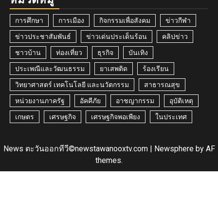
การศึกษา
การเมือง
กิจกรรมเพื่อสังคม
ข่าวกีฬา
ข่าวประชาสัมพันธ์
ข่าวเด่นประเด็นร้อน
คลิปข่าว
ชาวบ้าน
ท่องเที่ยว
ธุรกิจ
บันเทิง
ประเพณีและวัฒนธรรม
ยาเสพติด
ร้องเรียน
วิทยาศาสตร์ เทคโนโลยี และนวัตกรรม
สาธารณสุข
หน่วยงานภาครัฐ
อัคคีภัย
อาชญากรรม
อุบัติเหตุ
เกษตร
เศรษฐกิจ
เศรษฐกิจพอเพียง
ในประเทศ
News ตะวันออกทีวี©newstawanooxtv.com
|
Newsphere
by AF
themes.