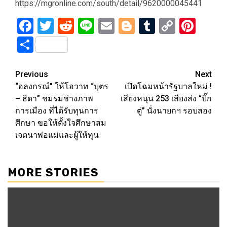
https://mgronline.com/south/detail/9620000045441
Facebook
Twitter
Reddit
Line
Email
Blogger
Tumblr
Copy
Pint
Link
Share
Post
Previous
Next
“อลงกรณ์” ให้โอวาท “บุตร
เปิดโฉมหน้ารัฐบาลใหม่ !
navigation
– ธิดา” ชมรมช่างภาพ
เสียงหนุน 253 เสียงส่ง “บิ๊ก
การเมือง ที่ได้รับทุนการ
ตู่” นั่งนายกฯ รอบสอง
ศึกษา ขอให้ตั้งใจศึกษาสม
เจตนาพ่อแม่และผู้ให้ทุน
MORE STORIES