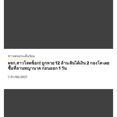
ข่าวเด่นประเด็นร้อน
ผจก.สาวโสดช็อก! ถูกหวย 12 ล้าน ฝันได้เงิน 2 กองโต เผย
ซื้อที่ลานพญานาค ก่อนออก 1 วัน
01/06/2021