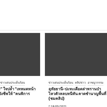
ข่าวเด่นประเด็นร้อน
ข่าวเด่นประเด็นร้อน
คลิปข่าว
อาชญากรรม
ร” ใจปล้ำ “เทหมดหน้า
อุทัยธานี-ปะทะเดือดล่าพรานป่า
ังชีพให้ “คนพิการ
ไหวตัวหลบหนีทัน คาดชำนาญพื้นที่
(ชมคลิป)
18/05/2021