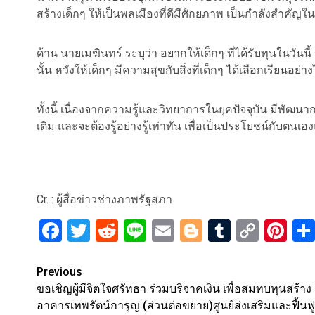
สร้างเด็กๆ ให้เป็นพลเมืองที่ดีมีศักยภาพ เป็นกำลังสำค
ด้าน นายเมฆินทร์ ระบุว่า อยากให้เด็กๆ ที่ได้รับทุนในวันนี้ 
นั้น หวังให้เด็กๆ มีความสุขกับสิ่งที่เด็กๆ ได้เลือกเรียนอ
ทั้งนี้ เนื่องจากความรู้และวิทยาการในยุคปัจจุบัน มีพั
เติม และจะต้องรู้อย่างรู้เท่าทัน เพื่อเป็นประโยชน์กับตน
Cr. : ผู้สื่อข่าวช่างภาพรัฐสภา
Facebook
Twitter
Reddit
Line
Email
Blogger
Tumblr
Copy
Pi
Link
Post
Previous
ขอเชิญผู้มีจิตใจศรัทธา ร่วมบริจาคเงิน เพื่อสมทบทุนสร้าง
navigation
อาคารเทพรัตน์การุญ​ (ส่วนต่อขยาย)​ศูนย์ส่งเสริมและฟื้นฟู