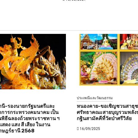
ประเพณีและวัฒนธรรม
านี-รองนายกรัฐมนตรีและ
หนองคาย-ขอเชิญชวนสาธุชนท
ว่าการกระทรวงคมนาคม เป็น
ศรัทธาคณะสายบุญรวมพลังบ
พิธีฉลองถ้วยพระราชทาน ฯ
กฐินสามัคคีที่วัดป่าศรีวิลัย
สดง แสง สี เสียง ในงาน
16/09/2025
าษฎร์ธานี 2568