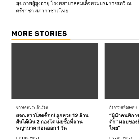
สุขภาพผู้สูงอายุ โรงพยาบาลสมเด็จพระบรมราชเทวี ณ
ศรีราชา สภากาชาดไทย
MORE STORIES
ข่าวเด่นประเด็นร้อน
กิจกรรมเพื่อสังคม
ผจก.สาวโสดช็อก! ถูกหวย 12 ล้าน
“ผู้นำคนพิกา
ฝันได้เงิน 2 กองโต เผยซื้อที่ลาน
ตัก” มอบของย
พญานาค ก่อนออก 1 วัน
ไทย”
01/06/2021
29/05/2021