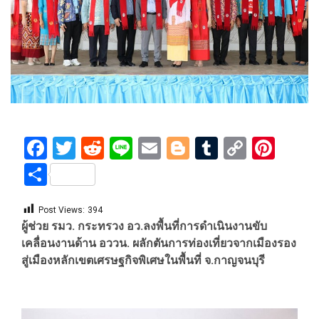
Facebook
Twitter
Reddit
Line
Email
Blogger
Tumblr
Copy
Pint
Link
Share
Post Views:
394
ผู้ช่วย รมว. กระทรวง อว.ลงพื้นที่การดำเนินงานขับ
เคลื่อนงานด้าน อววน. ผลักตันการท่องเที่ยวจากเมืองรอง
สู่เมืองหลักเขตเศรษฐกิจพิเศษในพื้นที่ จ.กาญจนบุรี