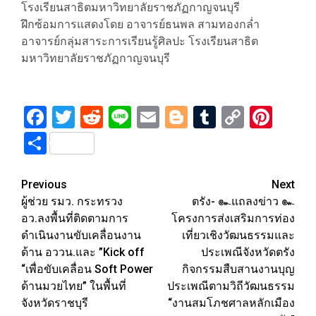
โรงเรียนสาธิตมหาวิทยาลัยราชภัฏกาญจนบุรี
ฝึกซ้อมการแสดงโดย อาจารย์ธนพล สามทองกล่ำ
อาจารย์กลุ่มสาระการเรียนรู้ศิลปะ โรงเรียนสาธิต
มหาวิทยาลัยราชภัฏกาญจนบุรี
Facebook
Twitter
Reddit
Line
Email
Blogger
Tumblr
Copy
Pint
Link
Share
Post
Previous
Next
ผู้ช่วย รมว. กระทรวง
ตรัง- ๛แถลงข่าว ๛
navigation
อว.ลงพื้นที่ติดตามการ
โครงการส่งเสริมการท่อง
ดำเนินงานขับเคลื่อนงาน
เที่ยวเชิงวัฒนธรรมและ
ด้าน อววน.และ ”Kick off
ประเพณีจังหวัดตรัง
“เพื่อขับเคลื่อน Soft Power
กิจกรรมสืบสานงานบุญ
ด้านมวยไทย” ในพื้นที่
ประเพณีตามวิถีวัฒนธรรม
จังหวัดราชบุรี
“งานสมโภชศาลหลักเมือง