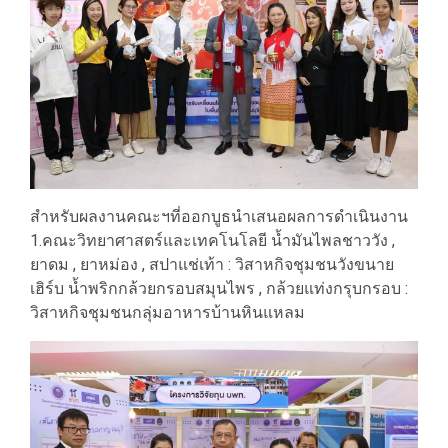
สำหรับผลงานคณะฯที่ออกบูธนำเสนอผลการดำเนินงาน
1.คณะวิทยาศาสตร์และเทคโนโลยี น้ำมันไพลชาววัง ,
ยาดม , ยาหม่อง , สปาแช่เท้า : วิสาหกิจชุมชนวังขนาย
เฮิร์บ น้ำพริกกล้วยกรอบสมุนไพร , กล้วยแท่งกรุบกรอบ :
วิสาหกิจชุมชนกลุ่มอาหารบ้านหินแหลม