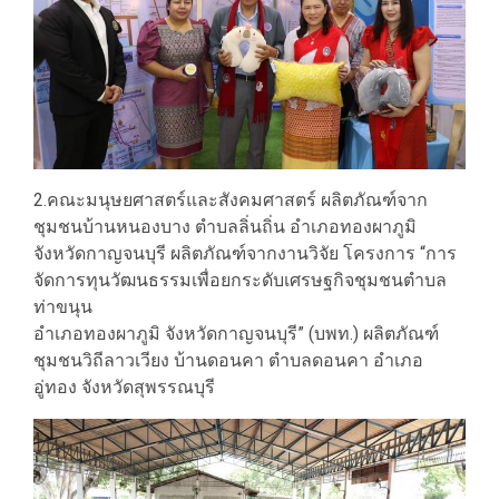
2.คณะมนุษยศาสตร์และสังคมศาสตร์ ผลิตภัณฑ์จาก
ชุมชนบ้านหนองบาง ตำบลลิ่นถิ่น อำเภอทองผาภูมิ
จังหวัดกาญจนบุรี ผลิตภัณฑ์จากงานวิจัย โครงการ “การ
จัดการทุนวัฒนธรรมเพื่อยกระดับเศรษฐกิจชุมชนตำบล
ท่าขนุน
อำเภอทองผาภูมิ จังหวัดกาญจนบุรี” (บพท.) ผลิตภัณฑ์
ชุมชนวิถีลาวเวียง บ้านดอนคา ตำบลดอนคา อำเภอ
อู่ทอง จังหวัดสุพรรณบุรี