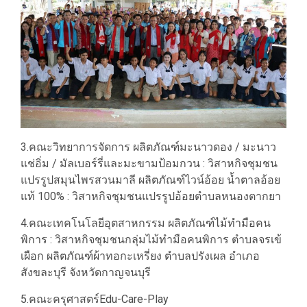
3.คณะวิทยาการจัดการ ผลิตภัณฑ์มะนาวดอง / มะนาว
แช่อิ่ม / มัลเบอร์รี่และมะขามป้อมกวน : วิสาหกิจชุมชน
แปรรูปสมุนไพรสวนมาลี ผลิตภัณฑ์ไวน์อ้อย น้ำตาลอ้อย
แท้ 100% : วิสาหกิจชุมชนแปรรูปอ้อยตำบลหนองตากยา
4.คณะเทคโนโลยีอุตสาหกรรม ผลิตภัณฑ์ไม้ทำมือคน
พิการ : วิสาหกิจชุมชนกลุ่มไม้ทำมือคนพิการ ตำบลจรเข้
เผือก ผลิตภัณฑ์ผ้าทอกะเหรี่ยง ตำบลปรังเผล อำเภอ
สังขละบุรี จังหวัดกาญจนบุรี
5.คณะครุศาสตร์Edu-Care-Play