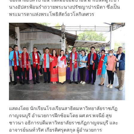
นางอัปสรฟ้อนรำถวายพระนางปรัชญาปารมิตา ซึ่งเป็น
พระมารดาแห่งพระโพธิสัตว์อวโลกิเตศวร
แสดงโดย นักเรียนโรงเรียนสาธิตมหาวิทยาลัยราชภัฏ
กาญจนบุรี อำนวยการฝึกซ้อมโดย ผศ.ดร.พจนีย์ สุข
ชาวนา อธิการบดีมหาวิทยาลัยราชภัฏกาญจนบุรี และ
อาจารย์นนท์วริศ เกียรติศรุตสกุล ผู้อำนวยการ