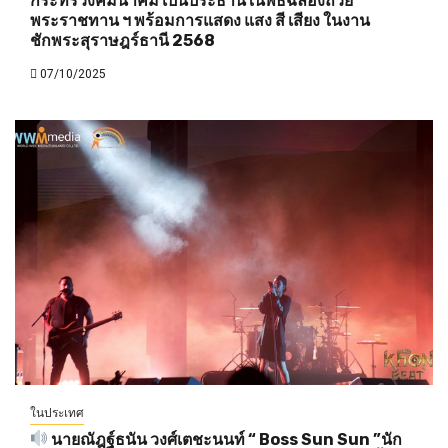
กระทรวงคมนาคม เป็นประธานในพิธีฉลองถ้วย
พระราชทาน ฯ พร้อมการแสดง แสง สี เสียง ในงาน
ชักพระสุราษฎร์ธานี 2568
07/10/2025
ในประเทศ
นายณัฎฐ์ธนัน วงศ์เตชะนนท์ “ Boss Sun Sun ”นัก