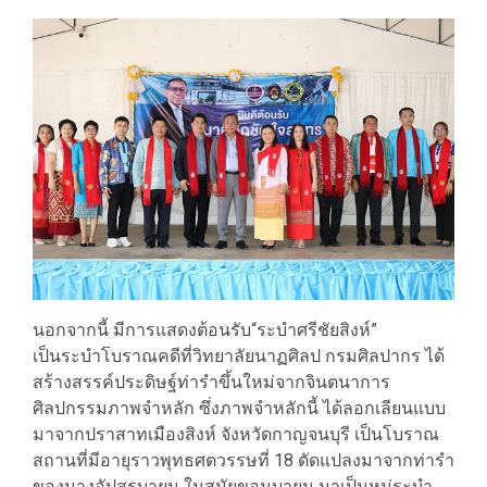
นอกจากนี้ มีการแสดงต้อนรับ“ระบำศรีชัยสิงห์”
เป็นระบำโบราณคดีที่วิทยาลัยนาฏศิลป กรมศิลปากร ได้
สร้างสรรค์ประดิษฐ์ท่ารำขึ้นใหม่จากจินตนาการ
ศิลปกรรมภาพจำหลัก ซึ่งภาพจำหลักนี้ ได้ลอกเลียนแบบ
มาจากปราสาทเมืองสิงห์ จังหวัดกาญจนบุรี เป็นโบราณ
สถานที่มีอายุราวพุทธศตวรรษที่ 18 ดัดแปลงมาจากท่ารำ
ของนางอัปสรบายน ในสมัยขอมบายน มาเป็นหมู่ระบำ