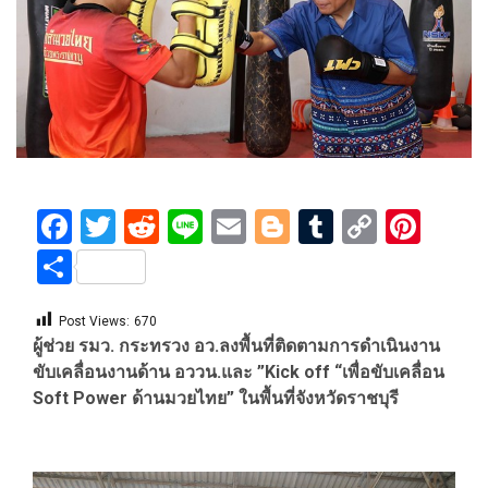
Facebook
Twitter
Reddit
Line
Email
Blogger
Tumblr
Copy
Pint
Link
Share
Post Views:
670
ผู้ช่วย รมว. กระทรวง อว.ลงพื้นที่ติดตามการดำเนินงาน
ขับเคลื่อนงานด้าน อววน.และ ”Kick off “เพื่อขับเคลื่อน
Soft Power ด้านมวยไทย” ในพื้นที่จังหวัดราชบุรี