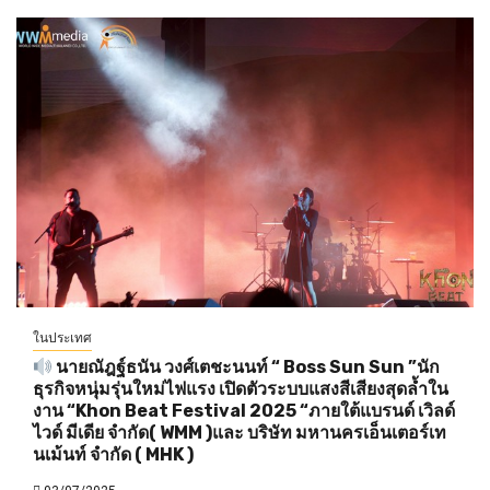
ในประเทศ
นายณัฎฐ์ธนัน วงศ์เตชะนนท์ “ Boss Sun Sun ”นัก
ธุรกิจหนุ่มรุ่นใหม่ไฟแรง เปิดตัวระบบแสงสีเสียงสุดล้ำใน
งาน “Khon Beat Festival 2025 “ภายใต้แบรนด์ เวิลด์
ไวด์ มีเดีย จำกัด( WMM )และ บริษัท มหานครเอ็นเตอร์เท
นเม้นท์ จำกัด ( MHK )