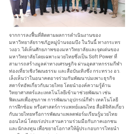
จากการลงฟื้นที่ติดตามผลการดำเนินงานของ
มหาวิทยาลัยราชภัฏหมู่บ้านจอมบึง ในวันนี้ ทางกระทร
วงอว. ได้เห็นศักยภาพของมหาวิทยาลัยและจุดเด่นของ
มหาวิทยาลัยโดยเฉพาะมวยไทยซึ่งเป็น Soft Power ที่
สามารถสร้างมูลค่าทางเศรษฐกิจ ผ่านอุตสาหกรรมกีฬา
ท่องเที่ยวเชิงวัฒนธรรม และสื่อบันเทิงซึ่ง กระทรวง อว.
เล็งเห็นว่าในอนาคตอาจร่วมกันพัฒนาบ่มเพาะธุรกิจ
สตาร์ทอัพเกี่ยวกับมวยไทย โดยนำองค์ความรู้ด้าน
วิทยาศาสตร์และเทคโนโลยีเข้ามาช่วยพัฒนา เช่น
ฟิตเนสเพื่อสุขภาพ การพัฒนาอุปกรณ์กีฬา เทคโนโลยี
การฝึกซ้อม หรือศาสตร์การแพทย์แผนไทย สื่อดิจิทัลเกี่ยว
กับมวยไทยหรือการพัฒนาแพลตฟอร์มเรียนรู้มวยไทย
ออนไลน์ โดยเร่งประสานความร่วมมือกับภาคเอกชน
และนักลงทุน เพื่อขยายโอกาสให้ผู้ประกอบการไทยนำ