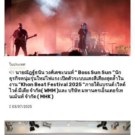
ในประเทศ
นายณัฎฐ์ธนัน วงศ์เตชะนนท์ “ Boss Sun Sun ”นัก
ธุรกิจหนุ่มรุ่นใหม่ไฟแรง เปิดตัวระบบแสงสีเสียงสุดล้ำใน
งาน “Khon Beat Festival 2025 “ภายใต้แบรนด์ เวิลด์
ไวด์ มีเดีย จำกัด( WMM )และ บริษัท มหานครเอ็นเตอร์เท
นเม้นท์ จำกัด ( MHK )
03/07/2025