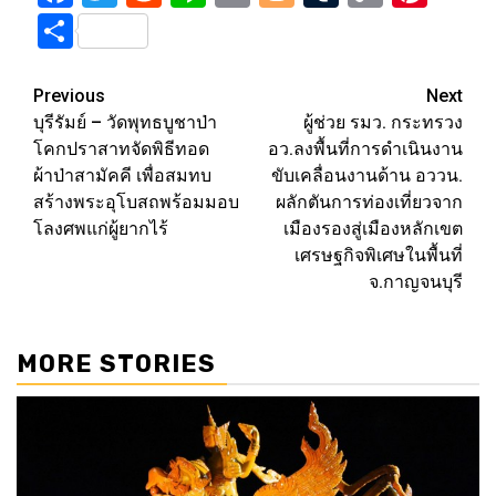
Link
Share
Post
Previous
Next
บุรีรัมย์ – วัดพุทธบูชาป่า
ผู้ช่วย รมว. กระทรวง
navigation
โคกปราสาทจัดพิธีทอด
อว.ลงพื้นที่การดำเนินงาน
ผ้าป่าสามัคคี เพื่อสมทบ
ขับเคลื่อนงานด้าน อววน.
สร้างพระอุโบสถพร้อมมอบ
ผลักตันการท่องเที่ยวจาก
โลงศพแก่ผู้ยากไร้
เมืองรองสู่เมืองหลักเขต
เศรษฐกิจพิเศษในพื้นที่
จ.กาญจนบุรี
MORE STORIES