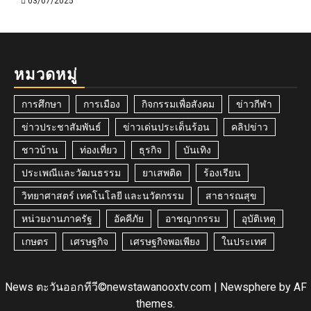
03/07/2025
หมวดหมู่
การศึกษา
การเมือง
กิจกรรมเพื่อสังคม
ข่าวกีฬา
ข่าวประชาสัมพันธ์
ข่าวเด่นประเด็นร้อน
คลิปข่าว
ชาวบ้าน
ท่องเที่ยว
ธุรกิจ
บันเทิง
ประเพณีและวัฒนธรรม
ยาเสพติด
ร้องเรียน
วิทยาศาสตร์ เทคโนโลยี และนวัตกรรม
สาธารณสุข
หน่วยงานภาครัฐ
อัคคีภัย
อาชญากรรม
อุบัติเหตุ
เกษตร
เศรษฐกิจ
เศรษฐกิจพอเพียง
ในประเทศ
News ตะวันออกทีวี©newstawanooxtv.com
|
Newsphere
by AF
themes.