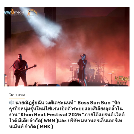
ในประเทศ
นายณัฎฐ์ธนัน วงศ์เตชะนนท์ “ Boss Sun Sun ”นัก
ธุรกิจหนุ่มรุ่นใหม่ไฟแรง เปิดตัวระบบแสงสีเสียงสุดล้ำใน
งาน “Khon Beat Festival 2025 “ภายใต้แบรนด์ เวิลด์
ไวด์ มีเดีย จำกัด( WMM )และ บริษัท มหานครเอ็นเตอร์เท
นเม้นท์ จำกัด ( MHK )