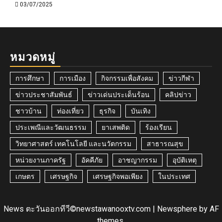
03/07/2025
หมวดหมู่
การศึกษา
การเมือง
กิจกรรมเพื่อสังคม
ข่าวกีฬา
ข่าวประชาสัมพันธ์
ข่าวเด่นประเด็นร้อน
คลิปข่าว
ชาวบ้าน
ท่องเที่ยว
ธุรกิจ
บันเทิง
ประเพณีและวัฒนธรรม
ยาเสพติด
ร้องเรียน
วิทยาศาสตร์ เทคโนโลยี และนวัตกรรม
สาธารณสุข
หน่วยงานภาครัฐ
อัคคีภัย
อาชญากรรม
อุบัติเหตุ
เกษตร
เศรษฐกิจ
เศรษฐกิจพอเพียง
ในประเทศ
News ตะวันออกทีวี©newstawanooxtv.com
|
Newsphere
by AF
themes.