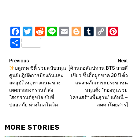
Facebook
Twitter
Reddit
Line
Email
Blogger
Tumblr
Copy
Pint
Link
Share
Post
Previous
Next
บลูเทค ซิตี้ ร่วมสนับสนุน
[ค้านต่อสัมปทาน BTS สายสี
navigation
ศูนย์ปฏิบัติการป้องกันและ
เขียว ชี้ เอื้อผูกขาด 30 ปี ตั๋ว
ลดอุบัติเหตุทางถนน ช่วง
แพง-ผลักภาระประชาชน
เทศกาลสงกรานต์ ส่ง
หนุนตั้ง “กองทุนรวม
“สงกรานต์สุขใจ ขับขี่
โครงสร้างพื้นฐาน” แก้หนี้ –
ปลอดภัย ห่างไกลโควิด
ลดค่าโดยสาร]
MORE STORIES