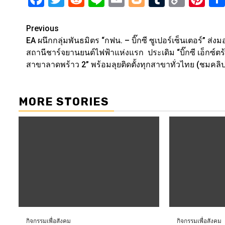
Link
Post
Previous
EA ผนึกกลุ่มพันธมิตร “กฟน. – บิ๊กซี ซูเปอร์เซ็นเตอร์” ส่ง
navigation
สถานีชาร์จยานยนต์ไฟฟ้าแห่งแรก ประเดิม “บิ๊กซี เอ็กซ์ตร
สาขาลาดพร้าว 2” พร้อมลุยติดตั้งทุกสาขาทั่วไทย (ชมคลิ
MORE STORIES
กิจกรรมเพื่อสังคม
กิจกรรมเพื่อสังคม