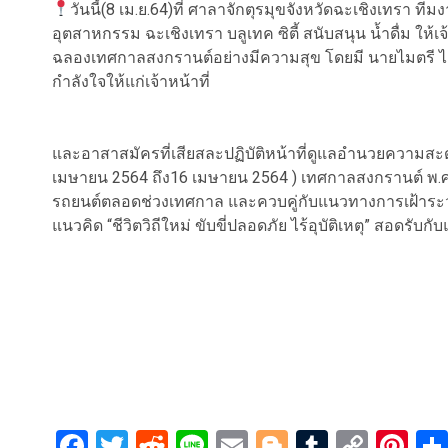
วันนี้(8 เม.ย.64)ที่ ศาลาจักตุรมุขจังหวัดฉะเชิงเทรา 
อุตสาหกรรม ฉะเชิงเทรา บลูเทค ซิตี้ สนับสนุน น้ำดื่ม ให้
ฉลองเทศกาลสงกรานต์อย่างมีความสุข โดยมี นายไมตรี ไตรติล
กำลังใจให้แก่เจ้าหน้าที่
และอาสาสมัครที่เสียสละปฏิบัติหน้าที่ดูแลอำนวยความส
เมษายน 2564 ถึง16 เมษายน 2564 ) เทศกาลสงกรานต์ พ.ศ.
รถยนต์ตลอดช่วงเทศกาล และควบคู่กับแนวทางการเฝ้าระวั
แนวคิด “ชีวิตวิถีใหม่ ขับขี่ปลอดภัย ไร้อุบัติเหตุ” สอดรับ
Facebook
Twitter
Reddit
Line
Email
Blogger
Tumblr
Copy
Pi