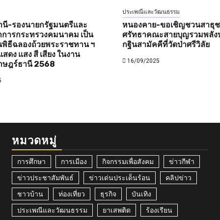
ประเพณีและวัฒนธรรม
านี-รองนายกรัฐมนตรีและ
หนองคาย-ขอเชิญชวนสาธุชนท
ว่าการกระทรวงคมนาคม เป็น
ศรัทธาคณะสายบุญรวมพลังบ
พิธีฉลองถ้วยพระราชทาน ฯ
กฐินสามัคคีที่วัดป่าศรีวิลัย
สดง แสง สี เสียง ในงาน
16/09/2025
าษฎร์ธานี 2568
5
หมวดหมู่
การศึกษา
การเมือง
กิจกรรมเพื่อสังคม
ข่าวกีฬา
ข่าวประชาสัมพันธ์
ข่าวเด่นประเด็นร้อน
คลิปข่าว
ชาวบ้าน
ท่องเที่ยว
ธุรกิจ
บันเทิง
ประเพณีและวัฒนธรรม
ยาเสพติด
ร้องเรียน