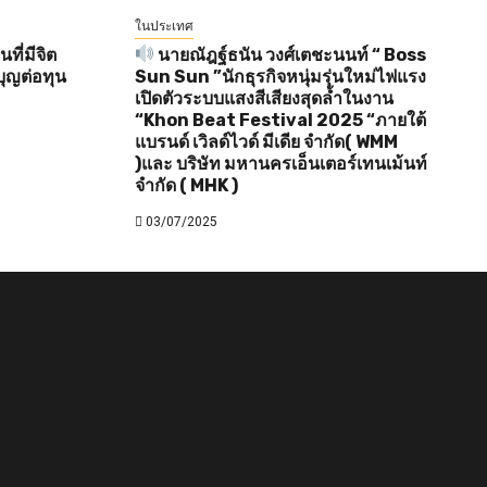
ในประเทศ
ี่มีจิต
นายณัฎฐ์ธนัน วงศ์เตชะนนท์ “ Boss
ุญต่อทุน
Sun Sun ”นักธุรกิจหนุ่มรุ่นใหม่ไฟแรง
เปิดตัวระบบแสงสีเสียงสุดล้ำในงาน
“Khon Beat Festival 2025 “ภายใต้
แบรนด์ เวิลด์ไวด์ มีเดีย จำกัด( WMM
)และ บริษัท มหานครเอ็นเตอร์เทนเม้นท์
จำกัด ( MHK )
03/07/2025