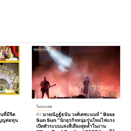
ในประเทศ
ี่มีจิต
นายณัฎฐ์ธนัน วงศ์เตชะนนท์ “ Boss
ุญต่อทุน
Sun Sun ”นักธุรกิจหนุ่มรุ่นใหม่ไฟแรง
เปิดตัวระบบแสงสีเสียงสุดล้ำในงาน