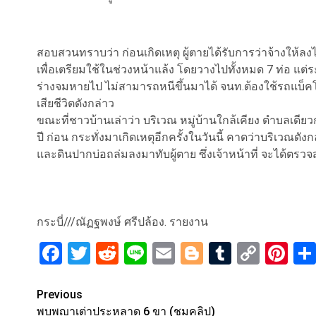
สอบสวนทราบว่า ก่อนเกิดเหตุ ผู้ตายได้รับการว่าจ้างให้ลง
เพื่อเตรียมใช้ในช่วงหน้าแล้ง โดยวางไปทั้งหมด 7 ท่อ แต่ระ
ร่างจมหายไป ไม่สามารถหนีขึ้นมาได้ จนท.ต้องใช้รถแบ็
เสียชีวิตดังกล่าว
ขณะที่ชาวบ้านเล่าว่า บริเวณ หมู่บ้านใกล้เคียง ตำบลเดียว
ปี ก่อน กระทั่งมาเกิดเหตุอีกครั้งในวันนี้ คาดว่าบริเวณดัง
และดินปากบ่อถล่มลงมาทับผู้ตาย ซึ่งเจ้าหน้าที่ จะได้ตรว
กระบี่///ณัฏฐพงษ์ ศรีปล้อง. รายงาน
Facebook
Twitter
Reddit
Line
Email
Blogger
Tumblr
Copy
Pi
Link
Post
Previous
พบพญาเต่าประหลาด 6 ขา (ชมคลิป)