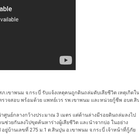
ภ.เขาพนม จ.กระบี่ รับแจ้งเหตุคนถูกดินถล่มดับเสียชีวิต เหตุเกิดใ
ุดไปตรวจสอบ พร้อมด้วย แพทย์เวร รพ.เขาพนม และหน่วยกู้ชีพ อบต.สิ
ส้นผ่าศูนย์กลางกว้างประมาณ 3 เมตร แต่ด้านล่างมีรอยดินถล่มลงไป
านช่วยกันลงไปขุดค้นหาร่างผู้เสียชีวิต และนำจากบ่อ ในอย่าง
 อยู่บ้านเลขที่ 275 ม.1 ต.สินปุน อ.เขาพนม จ.กระบี่ เจ้าหน้าที่กู้ภัย