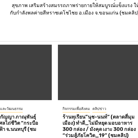
สุขภาพ เสริมสร้างสมรรถภาพร่ายกายให้สมบูรณ์แข็งแรง ให
กับกำลังพลค่ายสีหราชเดโชไชย อ.เมือง จ.ขอนแก่น (ชมคลิป
ีและวัฒนธรรม
กิจกรรมเพื่อสังคม
คลิปข่าว
ยกัญญา ภาณุพันธุ์
ร้านทุเรียน”นุช-นนท์” (ตลาดสี่มุม
ศลไถ่ชีวิต “กระบือ
เมือง) ทำดี_ไม่มีหยุด มอบอาหาร
วฟ้า จ.นนทบุรี (ชม
300 กล่อง / มังคุด เงาะ 300 กล่อง
“ร่วมสู้ภัยโควิด_19” (ชมคลิป)