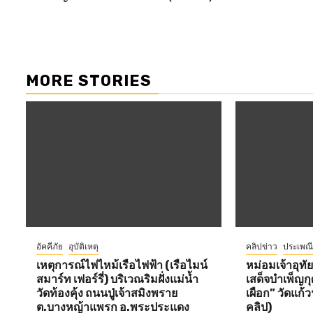
navigation
MORE STORIES
อัคคีภัย
อุบัติเหตุ
คลิปข่าว
ประเพณ
เหตุการณ์ไฟไหม้เรือไฟฟ้า (เรือไมน์
หม่อมเจ้าอุทั
สมาร์ท เฟอร์รี่) บริเวณริมฝั่งแม่น้ำ
เสด็จบำเพ็ญกุ
วัดท้องคุ้ง ถนนปู่เจ้าสมิงพราย
เผือก” วัดแก้
ต.บางหญ้าแพรก อ.พระประแดง
คลิป)