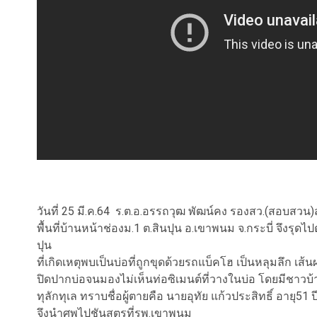
วันที่ 25 มี.ค.64 ร.ต.อ.อรรถวุฒ พัฒน์คง รองสว.(สอบสวน)ส
พื้นที่บ้านหน้าช่องม.1 ต.สินปุน อ.เขาพนม จ.กระบี่ จึงร
ปุน
ที่เกิดเหตุพบเป็นบ่อที่ถูกขุดด้วยรถแบ็คโฮ เป็นหลุมลึก เ
ปิดปากบ่อจนมองไม่เห็นท่อซิเมนต์ที่วางในบ่อ โดยมีชาวบ้
ทุลักทุเล ทราบชื่อผู้ตายคือ นายอุทัย แก้วประสิทธิ์ อายุ51 ปี
จึงนำศพไปชันสูตรที่รพ.เขาพนม