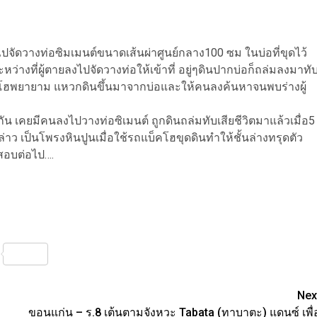
ไปจัดวางท่อซิมเมนต์ขนาดเส้นผ่าศูนย์กลาง100 ซม ในบ่อที่ขุดไว้
หว่างที่ผู้ตายลงไปจัดวางท่อให้เข้าที่ อยู่ๆดินปากบ่อก็ถล่มลงมาทั
คโฮพยายาม แหวกดินขึ้นมาจากบ่อและให้คนลงค้นหาจนพบร่างผู้
กัน เคยมีคนลงไปวางท่อซิเมนต์ ถูกดินถล่มทับเสียชีวิตมาแล้วเมื่อ5
กล่าว เป็นโพรงหินปูนเมื่อใช้รถแบ็คโฮขุดดินทำให้ชั้นล่างทรุดตัว
จสอบต่อไป….
nterest
Share
Nex
ขอนแก่น – ร.8 เต้นตามจังหวะ Tabata (ทาบาตะ) แดนซ์ เพื่