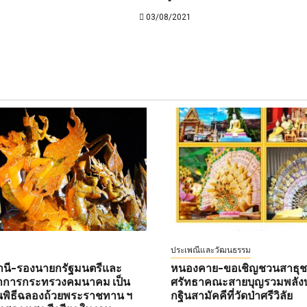
03/08/2021
ประเพณีและวัฒนธรรม
านี-รองนายกรัฐมนตรีและ
หนองคาย-ขอเชิญชวนสาธุชนท
ว่าการกระทรวงคมนาคม เป็น
ศรัทธาคณะสายบุญรวมพลังบ
พิธีฉลองถ้วยพระราชทาน ฯ
กฐินสามัคคีที่วัดป่าศรีวิลัย