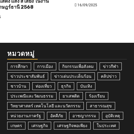
สดง แสง สี เสียง ในงาน
16/09/2025
าษฎร์ธานี 2568
5
หมวดหมู่
การศึกษา
การเมือง
กิจกรรมเพื่อสังคม
ข่าวกีฬา
ข่าวประชาสัมพันธ์
ข่าวเด่นประเด็นร้อน
คลิปข่าว
ชาวบ้าน
ท่องเที่ยว
ธุรกิจ
บันเทิง
ประเพณีและวัฒนธรรม
ยาเสพติด
ร้องเรียน
วิทยาศาสตร์ เทคโนโลยี และนวัตกรรม
สาธารณสุข
หน่วยงานภาครัฐ
อัคคีภัย
อาชญากรรม
อุบัติเหตุ
เกษตร
เศรษฐกิจ
เศรษฐกิจพอเพียง
ในประเทศ