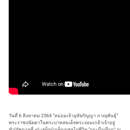
วันที่ 6 สิงหาคม 2564 “หม่อมเจ้าอุทัยกัญญา ภาณุพันธุ์”
พระราชปนัดดาในพระบาทสมเด็จพระจอมเกล้าเจ้าอยู่
หัว(รัชกาลที่ ๔) เสด็จบำเพ็ญกุศลไถ่ชีวิต “กระบือเผือก” ณ