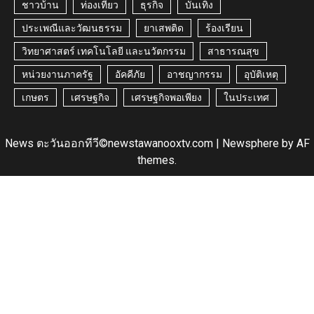
ชาวบ้าน
ท่องเที่ยว
ธุรกิจ
บันเทิง
ประเพณีและวัฒนธรรม
ยาเสพติด
ร้องเรียน
วิทยาศาสตร์ เทคโนโลยี และนวัตกรรม
สาธารณสุข
หน่วยงานภาครัฐ
อัคคีภัย
อาชญากรรม
อุบัติเหตุ
เกษตร
เศรษฐกิจ
เศรษฐกิจพอเพียง
ในประเทศ
News ตะวันออกทีวี©newstawanooxtv.com
|
Newsphere
by AF
themes.