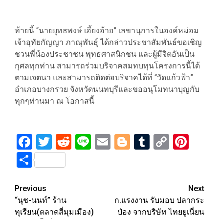
ท้ายนี้ “นายยุทธพงษ์ เอี้ยงอ้าย” เลขานุการในองค์หม่อม
เจ้าอุทัยกัญญา ภาณุพันธุ์ ได้กล่าวประชาสัมพันธ์ขอเชิญ
ชวนพี่น้องประชาชน พุทธศาสนิกชน และผู้มีจิตอันเป็น
กุศลทุกท่าน สามารถร่วมบริจาคสมทบทุนโครงการนี้ได้
ตามเจตนา และสามารถติดต่อบริจาคได้ที่ “วัดแก้วฟ้า”
อำเภอบางกรวย จังหวัดนนทบุรีและขออนุโมทนาบุญกับ
ทุกๆท่านมา ณ โอกาสนี้
Facebook
Twitter
Reddit
Line
Email
Blogger
Tumblr
Copy
Pint
Link
Share
Post
Previous
Next
“นุช-นนท์” ร้าน
ก.แรงงาน รับมอบ ปลากระ
navigation
ทุเรียน(ตลาดสี่มุมเมือง)
ป๋อง จากบริษัท ไทยยูเนี่ยน