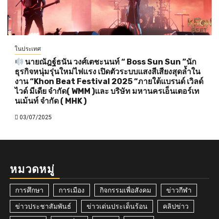
ในประเทศ
นายณัฎฐ์ธนัน วงศ์เตชะนนท์ “ Boss Sun Sun ”นัก
ธุรกิจหนุ่มรุ่นใหม่ไฟแรง เปิดตัวระบบแสงสีเสียงสุดล้ำใน
งาน “Khon Beat Festival 2025 “ภายใต้แบรนด์ เวิลด์
ไวด์ มีเดีย จำกัด( WMM )และ บริษัท มหานครเอ็นเตอร์เท
นเม้นท์ จำกัด ( MHK )
03/07/2025
หมวดหมู่
การศึกษา
การเมือง
กิจกรรมเพื่อสังคม
ข่าวกีฬา
ข่าวประชาสัมพันธ์
ข่าวเด่นประเด็นร้อน
คลิปข่าว