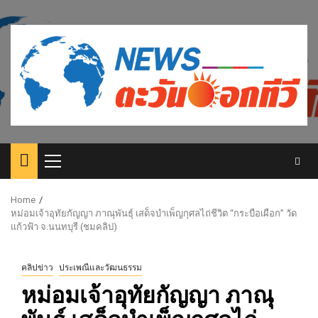
Skip
to
content
Primary
Menu
Home
หม่อมเจ้าอุทัยกัญญา ภาณุพันธุ์ เสด็จบำเพ็ญกุศลไถ่ชีวิต “กระบือเผือก” วัด
แก้วฟ้า จ.นนทบุรี (ชมคลิป)
คลิปข่าว
ประเพณีและวัฒนธรรม
หม่อมเจ้าอุทัยกัญญา ภาณุ