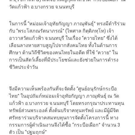
วัดแก้วฟ้า อ.บางกรวย จ.นนทบุรี
ในการนี้ “หม่อมเจ้าอุทัยกัญญา ภาณุพันธุ์” ทรงมีดำริร่วม
กับ “พระโสภณรัตนาภรณ์” (ไพศาล กิตฺติภทฺโท) เจ้า
อาวาสวัดแก้วฟ้า จ.นนทบุรี ในเรื่อง “ควายไทย” ซึ่งได้
เลือนลางหายสาบสูญไปจากสังคมไทย ทั้งในด้านการ
ศึกษา ด้านวิถีชีวิตของคนไทยในอดีต ที่ใช้ “ควาย” ใน
การเป็นสัตว์เลี้ยงที่มีประโยชน์และยังช่วยในการดำรง
ชีวิตประจำวัน
จึงมีความเห็นพร้องกันที่จะจัดตั้ง “ศูนย์อนุรักษ์กระบือ
ไทย” ในอุปถัมภ์หม่อมเจ้าอุทัยกัญญา ภาณุพันธุ์ ณ วัด
แก้วฟ้า อ.บางกรวย จ.นนทบุรี โดยทรงกรุณาประทานทุน
ทรัพย์ส่วนพระองค์ ตั้งต้นบริจาคทุนทรัพย์ และมีผู้มีจิต
ศรัทธาร่วมบริจาคสมทบทุนการจัดตั้งโครงการนี้ ทาง
กรรมการผู้ดำเนินงานจึงได้ซื้อ “กระบือเผือก” จำนวน 3
ตัว เป็น “ปฐมฤกษ์”