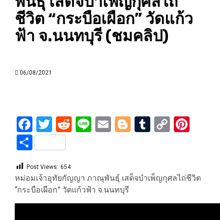
พันธุ์ เสด็จบำเพ็ญกุศลไถ่
ชีวิต “กระบือเผือก” วัดแก้ว
ฟ้า จ.นนทบุรี (ชมคลิป)
06/08/2021
Facebook
Twitter
Reddit
Line
Email
Blogger
Tumblr
Copy
Pint
Link
Share
Post Views:
654
หม่อมเจ้าอุทัยกัญญา ภาณุพันธุ์ เสด็จบำเพ็ญกุศลไถ่ชีวิต
“กระบือเผือก” วัดแก้วฟ้า จ.นนทบุรี