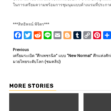
ในการเตรียมความพร้อมการชุมนุมแบบค้างแรมที่ประกาศว
***สิทธิพจน์ พิจิตร***
Facebook
Twitter
Reddit
Line
Email
Blogger
Tumblr
Copy
Pi
Link
Post
Previous
เตรียมระเบิด “ศึกเพชรนิล” แบบ “New Normal” ศึกแห่งศักดิ
navigation
มวยไทยระดับโลก (ชมคลิป)
MORE STORIES