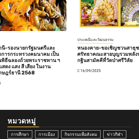
ประเพณีและวัฒนธรรม
านี-รองนายกรัฐมนตรีและ
หนองคาย-ขอเชิญชวนสาธุชนท
ว่าการกระทรวงคมนาคม เป็น
ศรัทธาคณะสายบุญรวมพลังบ
พิธีฉลองถ้วยพระราชทาน ฯ
กฐินสามัคคีที่วัดป่าศรีวิลัย
สดง แสง สี เสียง ในงาน
16/09/2025
าษฎร์ธานี 2568
5
หมวดหมู่
การศึกษา
การเมือง
กิจกรรมเพื่อสังคม
ข่าวกีฬา