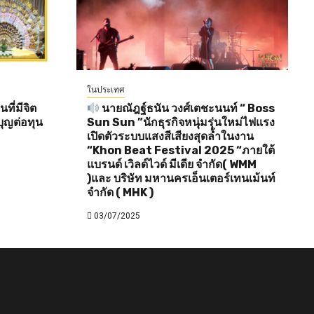
ในประเทศ
ี่มีจิต
นายณัฎฐ์ธนัน วงศ์เตชะนนท์ “ Boss
ุญต่อทุน
Sun Sun ”นักธุรกิจหนุ่มรุ่นใหม่ไฟแรง
เปิดตัวระบบแสงสีเสียงสุดล้ำในงาน
“Khon Beat Festival 2025 “ภายใต้
แบรนด์ เวิลด์ไวด์ มีเดีย จำกัด( WMM
)และ บริษัท มหานครเอ็นเตอร์เทนเม้นท์
จำกัด ( MHK )
03/07/2025