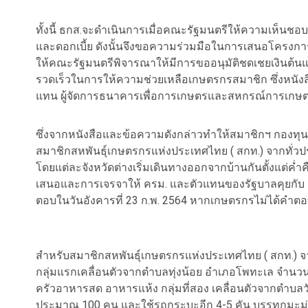
ทั้งนี้ ธกส.จะดำเนินการเมื่อคณะรัฐมนตรีให้ความเห็นชอบ
และดอกเบี้ย ดังนั้นจึงขอความร่วมมือในการเสนอโครงก
ให้คณะรัฐมนตรีพิจารณาให้มีการขออนุมัติชดเชยเงินต้นและ
รวดเร็วในการให้ความช่วยเหลือเกษตรกรสมาชิก ซึ่งหนังสื
แทน ผู้จัดการธนาคารเพื่อการเกษตรและสหกรณ์การเกษ
ซึ่งจากหนังสือและข้อความดังกล่าวทำให้สมาชิกฯ กองทุนฟื้
สมาชิกสหพันธุ์เกษตรกรแห่งประเทศไทย ( สกท.) จากทั่วป
โดยแต่ละจังหวัดต่างเริ่มเดินทางออกจากบ้านกันตั้งแต่ค่ำ
เสนอและการเจรจาให้ ครม. และตัวแทนของรัฐบาลคุยกับ ธ
ตอบในวันอังคารที่ 23 ก.พ. 2564 หากเกษตรกรไม่ได้คำตอ
สำหรับสมาชิกสหพันธุ์เกษตรกรแห่งประเทศไทย ( สกท.) จา
กลุ่มแรกเคลื่อนตัวจากตำบลทุ่งน้อย อำเภอโพทะเล จำนวน 
ครัวอาหารสด อาหารแห้ง กลุ่มที่สอง เคลื่อนตัวจากตำบลวั
ประมาณ 100 คน และใช้รถกระบะอีก 4-5 คัน บรรทุกมะม่ว