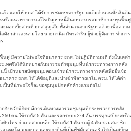
แล้ว และให้ ธกส. ได้รับการชดเชยจากรัฐบาลเต็มจำนวนทั้งเงินต้น
ารหรือแนวทางการแก้ไขปัญหาหนี้สินเกษตรกรสมาชิกกองทุนฟื้นฟู
ดอกเบี้ยส่วนที่ ธกส.สูญเสีย ทั้งจำนวนจากรัฐบาลด้วย เพื่อความ
อดังกล่าวลงนามโดย นายภานิต ภัทรสาริน ผู้ช่วยผู้จัดการ ทำการ
ตร
นฟู มีความไม่พอใจที่ธนาคาร ธกส. ไม่ปฏิบัติตามมติ ดังนั้นเหล่า
ระเทศจึงได้นัดหมายกันมารวมตัวชุมนุมที่หน้ากระทรวงการคลัง
คืนนี้ เป้าหมายนัดชุมนุมตอนเช้าหน้ากระทรวงการคลังเพื่อยื่นข้อ
นาคาร ธกส. ให้ได้ข้อยุติและนำเข้าพิจารณาใน ครม. ให้ได้คำ
บเป็นที่น่าพอใจก็จะขอชุมนุมปักหลักค้างแรมต่อไป
กจังหวัดพิจิตร มีการเดินทางมาร่วมชุมนุมที่กระทรวงการคลัง
250 คน ใช้รถบัส 5 คัน และรถกระบะ 3-4 คัน บรรทุกเสบียงเครื่อ
งทับไทร อำเภอสากเหล็ก ใช้รถบัส 1 คัน รถตู้ 4 คัน รวมสมาชิก
ง แตงโม มะละกอ และของกินที่เป็นพืชผักสวนครัวไปเป็นเสบียง