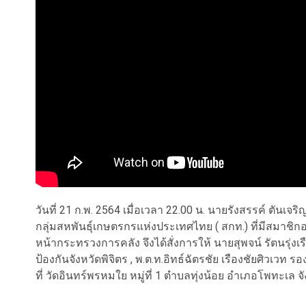
วันที่ 21 ก.พ. 2564 เมื่อเวลา 22.00 น. นายรังสรรค์ ตันเจร
กลุ่มสหพันธุ์เกษตรกรแห่งประเทศไทย ( สกท.) ที่มีสมาชิกอย
หน้ากระทรวงการคลัง จึงได้สั่งการให้ นายสุพจน์ รัตนรุ
ป้องกันจังหวัดพิจิตร , พ.ต.ท.อิทธ์ฉัตรชัย เรืองชัยศิวเวท ร
ที่ วัดอินทร์พรหมใย หมู่ที่ 1 ตำบลทุ่งน้อย อำเภอโพทะเล จั