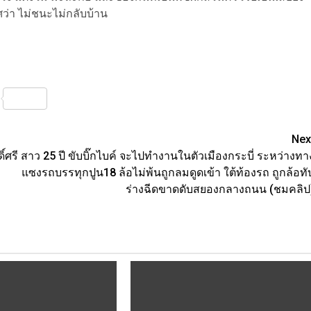
่า ไม่ชนะไม่กลับบ้าน
nterest
Share
Nex
์ศรี
สาว 25 ปี ขับบิ๊กไบค์ จะไปทำงานในตัวเมืองกระบี่ ระหว่างทา
แซงรถบรรทุกปูน18 ล้อไม่พ้นถูกลมดูดเข้า ใต้ท้องรถ ถูกล้อทั
ร่างฉีดขาดดับสยองกลางถนน (ชมคลิป