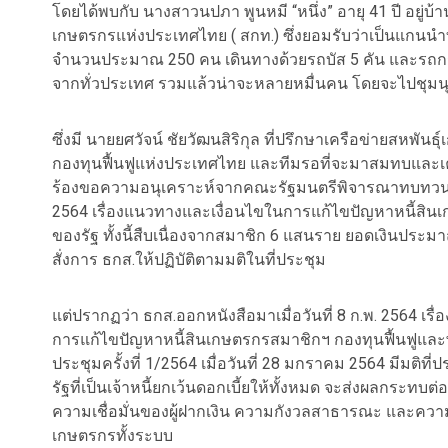
โดยได้พบกับ นางสาวนปภา พูนหมี “หนึ่ง” อายุ 41 ปี อยู่บ้า
เกษตรกรแห่งประเทศไทย ( สกท.) ซึ่งยอมรับว่าเป็นแกนนำท
จำนวนประมาณ 250 คน เดินทางด้วยรถบัส 5 คัน และรถกร
จากทั่วประเทศ รวมแล้วน่าจะหลายหมื่นคน โดยจะไปชุมนุ
ซึ่งมี นายยศวัจน์ ชัยวัฒนสิริกุล ที่ปรึกษาเครือข่ายส
กองทุนฟื้นฟูแห่งประเทศไทย และทีมรอที่จะมาสมทบและเคลื่
ร้องขอความอนุเคราะห์จากคณะรัฐมนตรีพิจารณาทบทวนมติ
2564 เรื่องแนวทางและเงื่อนไขในการแก้ไขปัญหาหนี้สิ
ของรัฐ ทั้งนี้สืบเนื่องจากสมาชิก 6 แสนราย ยอดเงินประม
สั่งการ ธกส.ให้ปฏิบัติตามมติในที่ประชุม
แต่ปรากฏว่า ธกส.ออกหนังสือมาเมื่อวันที่ 8 ก.พ. 2564 
การแก้ไขปัญหาหนี้สินเกษตรกรสมาชิกฯ กองทุนฟื้นฟูแ
ประชุมครั้งที่ 1/2564 เมื่อวันที่ 28 มกราคม 2564 มีมต
รัฐที่เป็นเจ้าหนี้ยกเว้นดอกเบี้ยให้ทั้งหมด จะส่งผลกระ
ความเชื่อมั่นของผู้ฝากเงิน ความกังวลสาธารณะ และคว
เกษตรกรทั้งระบบ