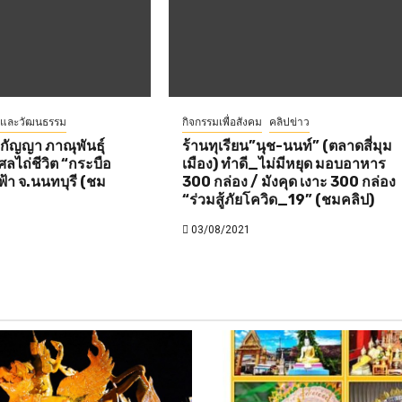
ีและวัฒนธรรม
กิจกรรมเพื่อสังคม
คลิปข่าว
ยกัญญา ภาณุพันธุ์
ร้านทุเรียน”นุช-นนท์” (ตลาดสี่มุม
ศลไถ่ชีวิต “กระบือ
เมือง) ทำดี_ไม่มีหยุด มอบอาหาร
วฟ้า จ.นนทบุรี (ชม
300 กล่อง / มังคุด เงาะ 300 กล่อง
“ร่วมสู้ภัยโควิด_19” (ชมคลิป)
03/08/2021