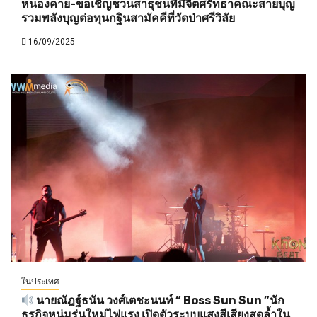
หนองคาย-ขอเชิญชวนสาธุชนที่มีจิตศรัทธาคณะสายบุญ
รวมพลังบุญต่อทุนกฐินสามัคคีที่วัดป่าศรีวิลัย
16/09/2025
ในประเทศ
นายณัฎฐ์ธนัน วงศ์เตชะนนท์ “ Boss Sun Sun ”นัก
ธุรกิจหนุ่มรุ่นใหม่ไฟแรง เปิดตัวระบบแสงสีเสียงสุดล้ำใน