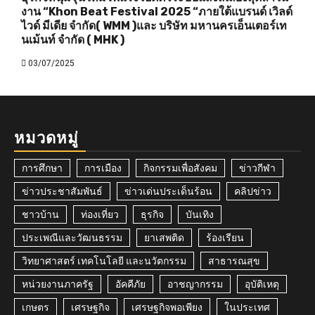
งาน “Khon Beat Festival 2025 “ภายใต้แบรนด์ เวิลด์
ไวด์ มีเดีย จำกัด( WMM )และ บริษัท มหานครเอ็นเตอร์เท
นเม้นท์ จำกัด ( MHK )
03/07/2025
หมวดหมู่
การศึกษา
การเมือง
กิจกรรมเพื่อสังคม
ข่าวกีฬา
ข่าวประชาสัมพันธ์
ข่าวเด่นประเด็นร้อน
คลิปข่าว
ชาวบ้าน
ท่องเที่ยว
ธุรกิจ
บันเทิง
ประเพณีและวัฒนธรรม
ยาเสพติด
ร้องเรียน
วิทยาศาสตร์ เทคโนโลยี และนวัตกรรม
สาธารณสุข
หน่วยงานภาครัฐ
อัคคีภัย
อาชญากรรม
อุบัติเหตุ
เกษตร
เศรษฐกิจ
เศรษฐกิจพอเพียง
ในประเทศ