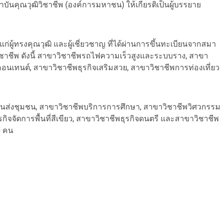
บันคุณวุฒิวิชาชีพ (องค์การมหาชน) ให้เกียรติเป็นผู้บรรยาย
ก่ผู้ทรงคุณวุฒิ และผู้เชี่ยวชาญ ที่ได้ผ่านการขึ้นทะเบียนจากสมา
ิชาชีพ ดังนี้ สาขาวิชาชีพรถไฟความเร็วสูงและระบบราง, สาขา
เทนต์, สาขาวิชาชีพธุรกิจเสริมสวย, สาขาวิชาชีพการท่องเที่ยว
ขนส่งชุมชน, สาขาวิชาชีพบริการการศึกษา, สาขาวิชาชีพวิศวกรร
ิจจัดการพื้นที่สีเขียว, สาขาวิชาชีพธุรกิจดนตรี และสาขาวิชาชีพ
0 คน