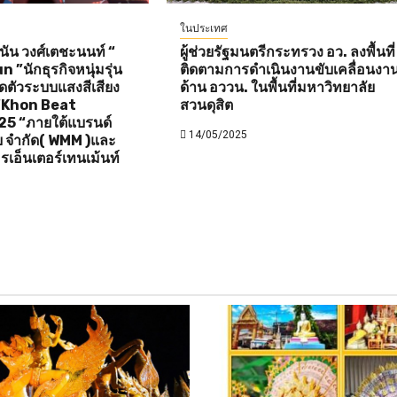
ในประเทศ
ัน วงศ์เตชะนนท์ “
ผู้ช่วยรัฐมนตรีกระทรวง อว. ลงพื้นที่
”นักธุรกิจหนุ่มรุ่น
ติดตามการดำเนินงานขับเคลื่อนงา
ิดตัวระบบแสงสีเสียง
ด้าน อววน. ในพื้นที่มหาวิทยาลัย
 “Khon Beat
สวนดุสิต
25 “ภายใต้แบรนด์
14/05/2025
ดีย จำกัด( WMM )และ
รเอ็นเตอร์เทนเม้นท์