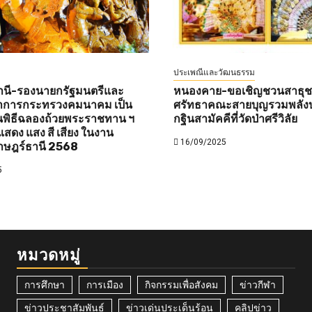
ประเพณีและวัฒนธรรม
านี-รองนายกรัฐมนตรีและ
หนองคาย-ขอเชิญชวนสาธุชนท
ว่าการกระทรวงคมนาคม เป็น
ศรัทธาคณะสายบุญรวมพลังบ
พิธีฉลองถ้วยพระราชทาน ฯ
กฐินสามัคคีที่วัดป่าศรีวิลัย
สดง แสง สี เสียง ในงาน
16/09/2025
าษฎร์ธานี 2568
5
หมวดหมู่
การศึกษา
การเมือง
กิจกรรมเพื่อสังคม
ข่าวกีฬา
ข่าวประชาสัมพันธ์
ข่าวเด่นประเด็นร้อน
คลิปข่าว