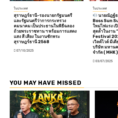
ในประเทศ
ในประเทศ
สุราษฎร์ธานี-รองนายกรัฐมนตรี
นายณัฎฐ์ธน
และรัฐมนตรีว่าการกระทรวง
Boss Sun Sun 
คมนาคม เป็นประธานในพิธีฉลอง
ใหม่ไฟแรง เป
ถ้วยพระราชทาน ฯ พร้อมการแสดง
สุดล้ำในงาน
แสง สี เสียง ในงานชักพระ
Festival 20
สุราษฎร์ธานี 2568
เวิลด์ไวด์ มีเ
บริษัท มหานค
07/10/2025
จำกัด ( MHK )
03/07/2025
YOU MAY HAVE MISSED