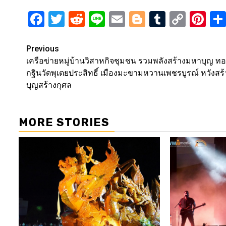
Facebook
Twitter
Reddit
Line
Email
Blogger
Tumblr
Copy
Pi
Link
Post
Previous
เครือข่ายหมู่บ้านวิสาหกิจชุมชน รวมพลังสร้างมหาบุญ ท
navigation
กฐินวัดพุเตยประสิทธิ์ เมืองมะขามหวานเพชรบูรณ์ หวังสร้
บุญสร้างกุศล
MORE STORIES