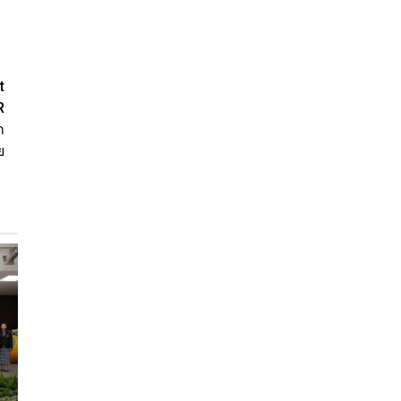
t
R
ก
ย