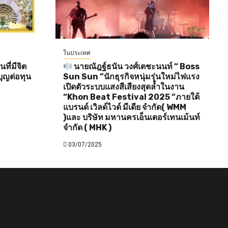
ในประเทศ
ี่มีจิต
นายณัฎฐ์ธนัน วงศ์เตชะนนท์ “ Boss
ุญต่อทุน
Sun Sun ”นักธุรกิจหนุ่มรุ่นใหม่ไฟแรง
เปิดตัวระบบแสงสีเสียงสุดล้ำในงาน
“Khon Beat Festival 2025 “ภายใต้
แบรนด์ เวิลด์ไวด์ มีเดีย จำกัด( WMM
)และ บริษัท มหานครเอ็นเตอร์เทนเม้นท์
จำกัด ( MHK )
03/07/2025