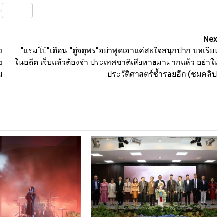
nterest
Share
Nex
ง
“แรมโบ้”เตือน “ตู่จตุพร”อย่าพูดเอาแค่สะใจสนุกปาก บทเรีย
ง
ในอดีต เจ็บแล้วต้องจำ ประเทศชาติเสียหายมามากแล้ว อย่าให
ม
ประวัติศาสตร์ซ้ำรอยอีก (ชมคลิป