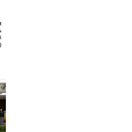
t
น
้
)