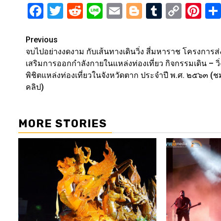
Facebook
Twitter
Reddit
Line
Email
Blogger
Tumblr
Copy
Pi
Link
Post
Previous
จบไปอย่างงดงาม กับเส้นทางเดินวิ่ง สี่มหาราช โครงการส่
navigation
เสริมการออกกำลังกายในแหล่งท่องเที่ยว กิจกรรมเดิน – วิ่
พิชิตแหล่งท่องเที่ยวในจังหวัดตาก ประจำปี พ.ศ. ๒๕๖๓ (ช
คลิป)
MORE STORIES