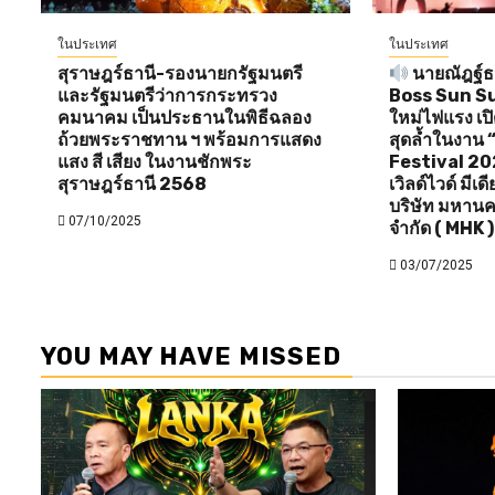
ในประเทศ
ในประเทศ
สุราษฎร์ธานี-รองนายกรัฐมนตรี
นายณัฎฐ์ธน
และรัฐมนตรีว่าการกระทรวง
Boss Sun Sun 
คมนาคม เป็นประธานในพิธีฉลอง
ใหม่ไฟแรง เป
ถ้วยพระราชทาน ฯ พร้อมการแสดง
สุดล้ำในงาน
แสง สี เสียง ในงานชักพระ
Festival 20
สุราษฎร์ธานี 2568
เวิลด์ไวด์ มีเ
บริษัท มหานค
07/10/2025
จำกัด ( MHK )
03/07/2025
YOU MAY HAVE MISSED