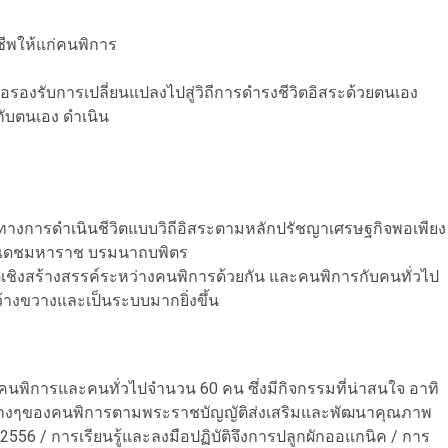
ชีพให้แก่คนพิการ
่อรองรับการเปลี่ยนแปลงไปสู่วิถีการดำรงชีวิตอิสระด้วยตนเอง
ับตนเอง ดำเนิน
วทางการดำเนินชีวิตแบบวิถีอิสระตามหลักปรัชญาเศรษฐกิจพอเพียง
ยเดชมหาราช บรมนาถบพิตร
ติเชิงสร้างสรรค์ระหว่างคนพิการด้วยกัน และคนพิการกับคนทั่วไป
กว้างขวางและเป็นระบบมากยิ่งขึ้น
คนพิการและคนทั่วไปจำนวน 60 คน ซึ่งมีกิจกรรมที่น่าสนใจ อาทิ
การต่างๆของคนพิการตามพระราชบัญญัติส่งเสริมและพัฒนาคุณภาพ
.ศ 2556 / การเรียนรู้และลงมือปฏิบัติจึงการปลูกผักออแกนิค / การ