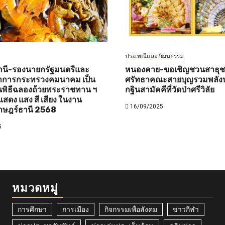
ประเพณีและวัฒนธรรม
านี-รองนายกรัฐมนตรีและ
หนองคาย-ขอเชิญชวนสาธุชนท
ว่าการกระทรวงคมนาคม เป็น
ศรัทธาคณะสายบุญรวมพลังบ
พิธีฉลองถ้วยพระราชทาน ฯ
กฐินสามัคคีที่วัดป่าศรีวิลัย
สดง แสง สี เสียง ในงาน
16/09/2025
าษฎร์ธานี 2568
5
หมวดหมู่
การศึกษา
การเมือง
กิจกรรมเพื่อสังคม
ข่าวกีฬา