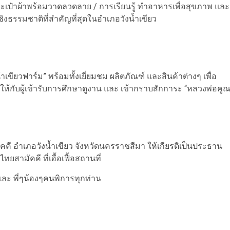
ะเป๋าผ้าพร้อมวาดลวดลาย / การเรียนรู้ ทำอาหารเพื่อสุขภาพ และ
ิงธรรมชาติที่สำคัญที่สุดในอำเภอวังน้ำเขียว
าเขียวฟาร์ม” พร้อมทั้งเยี่ยมชม ผลิตภัณฑ์ และสินค้าต่างๆ เพื่อ
ห้กับผู้เข้ารับการศึกษาดูงาน และ เข้ากราบสักการะ “หลวงพ่อคู
ี อำเภอวังน้ำเขียว จังหวัดนครราชสีมา ให้เกียรติเป็นประธาน
สามัคคี ที่เอื้อเฟื้อสถานที่
ะ พี่ๆน้องๆคนพิการทุกท่าน