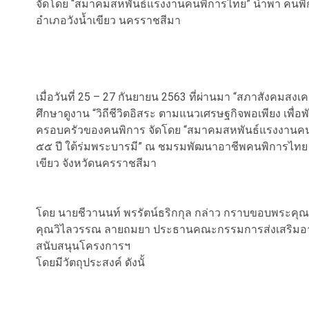
จัดโดย “สมาคมสหพันธ์แรงงานคนพิการไทย” นำพา คนพิก
อำเภอวังน้ำเขียว นครราชสีมา
เมื่อวันที่ 25 – 27 กันยายน 2563 ที่ผ่านมา “สภาสังคม
ศึกษาดูงาน “วิถีชีวิตอิสระ ตามแนวเศรษฐกิจพอเพียง เพื
ครอบครัวของคนพิการ จัดโดย “สมาคมสหพันธ์แรงงานคน
๕๕ ปี ใต้ร่มพระบารมี” ณ ชมรมพัฒนาอาชีพคนพิการไทย (ศ
เขียว จังหวัดนครราชสีมา
โดย นายชีวานนท์ พรรัตน์ธริกกุล กล่าว กราบขอบพระค
คุณวิไลวรรณ ลายถมยา ประธานคณะกรรมการส่งเสริมอาชีพ
สนับสนุนโครงการฯ
โดยมีวัตถุประสงค์ ดังนั้