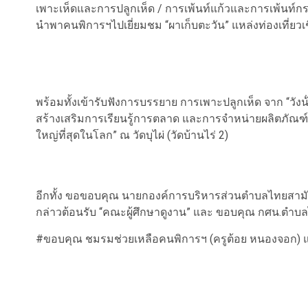
เพาะเห็ดและการปลูกเห็ด / การเพ้นท์แก้วและการเพ้นท์กร
นำพาคนพิการฯไปเยี่ยมชม “ผาเก็บตะวัน” แหล่งท่องเที่ยวเช
พร้อมทั้งเข้ารับฟังการบรรยาย การเพาะปลูกเห็ด จาก “วังน้ํ
สร้างเสริมการเรียนรู้การตลาด และการจำหน่ายผลิตภัณฑ์ใ
ใหญ่ที่สุดในโลก” ณ วัดบุไผ่ (วัดบ้านไร่ 2)
อีกทั้ง ขอขอบคุณ นายกองค์การบริหารส่วนตำบลไทยสามัคค
กล่าวต้อนรับ “คณะผู้ศึกษาดูงาน” และ ขอบคุณ กศน.ตำบลไทย
#ขอบคุณ ชมรมช่วยเหลือคนพิการฯ (ครูต้อย หนองจอก) แล