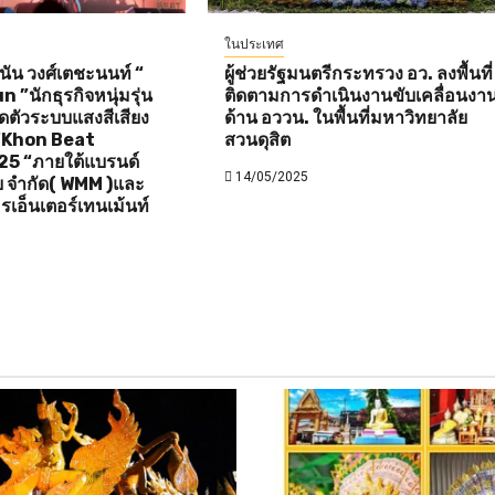
ในประเทศ
ัน วงศ์เตชะนนท์ “
ผู้ช่วยรัฐมนตรีกระทรวง อว. ลงพื้นที่
”นักธุรกิจหนุ่มรุ่น
ติดตามการดำเนินงานขับเคลื่อนงา
ิดตัวระบบแสงสีเสียง
ด้าน อววน. ในพื้นที่มหาวิทยาลัย
 “Khon Beat
สวนดุสิต
25 “ภายใต้แบรนด์
14/05/2025
ดีย จำกัด( WMM )และ
รเอ็นเตอร์เทนเม้นท์