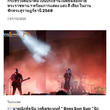
กระทรวงคมนาคม เป็นประธานในพิธีฉลองถ้วย
พระราชทาน ฯ พร้อมการแสดง แสง สี เสียง ในงาน
ชักพระสุราษฎร์ธานี 2568
07/10/2025
ในประเทศ
นายณัฎฐ์ธนัน วงศ์เตชะนนท์ “ Boss Sun Sun ”นัก