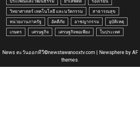
ประเพณีและวัฒนธรรม
ยาเสพติด
ร้องเรียน
วิทยาศาสตร์ เทคโนโลยี และนวัตกรรม
สาธารณสุข
หน่วยงานภาครัฐ
อัคคีภัย
อาชญากรรม
อุบัติเหตุ
เกษตร
เศรษฐกิจ
เศรษฐกิจพอเพียง
ในประเทศ
News ตะวันออกทีวี©newstawanooxtv.com
|
Newsphere
by AF
themes.