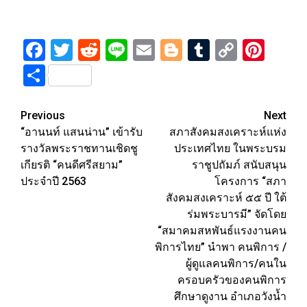
Facebook
Twitter
Reddit
Line
Email
Blogger
Tumblr
Copy
Pint
Link
Share
Post
Previous
Next
“อานนท์ แสนน่าน” เข้ารับ
สภาสังคมสงเคราะห์แห่ง
navigation
รางวัลพระราชทานเชิดชู
ประเทศไทย ในพระบรม
เกียรติ “คนดีศรีสยาม”
ราชูปถัมภ์ สนับสนุน
ประจำปี 2563
โครงการ “สภา
สังคมสงเคราะห์ ๕๕ ปี ใต้
ร่มพระบารมี” จัดโดย
“สมาคมสหพันธ์แรงงานคน
พิการไทย” นำพา คนพิการ /
ผู้ดูแลคนพิการ/คนใน
ครอบครัวของคนพิการ
ศึกษาดูงาน อำเภอวังน้ำ