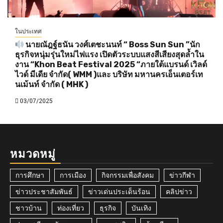
ในประเทศ
นายณัฎฐ์ธนัน วงศ์เตชะนนท์ “ Boss Sun Sun ”นัก
ธุรกิจหนุ่มรุ่นใหม่ไฟแรง เปิดตัวระบบแสงสีเสียงสุดล้ำใน
งาน “Khon Beat Festival 2025 “ภายใต้แบรนด์ เวิลด์
ไวด์ มีเดีย จำกัด( WMM )และ บริษัท มหานครเอ็นเตอร์เท
นเม้นท์ จำกัด ( MHK )
03/07/2025
หมวดหมู่
การศึกษา
การเมือง
กิจกรรมเพื่อสังคม
ข่าวกีฬา
ข่าวประชาสัมพันธ์
ข่าวเด่นประเด็นร้อน
คลิปข่าว
ชาวบ้าน
ท่องเที่ยว
ธุรกิจ
บันเทิง