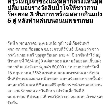
สาวใหญ่เจ้าของแผงสลากครึ่งแสนสุด
ปลื้ม มอบรางวัลสินน้ำใจให้ชาวสาม
ร้อยยอด 3 พันบาท พร้อมสลากกินแบ่ง
5 คู่ หลังทำหล่นบนถนนเพชรเกษม
วันที่ 9 พฤษภาคม พ.ต.อ.เฉลิมวุฒิ วงษ์เวียงจันทร์
ผกก.สภ.สามร้อยยอด จ.ประจวบคีรีขันธ์ เปิดเผยว่า จาก
กรณี นายมนตรี บุญชูหรือเอก อายุ 41 ปี อาชีพทำไร่ อยู่
บ้านเลขที่ 76/4 หมู่ 3 ต.ศิลาลอย อ.สามร้อยยอด เก็บแผง
สลากกินแบ่งรัฐบาลมูลค่า 50,000 บาท งวดประจำวันที่
16 พฤษภาคม 2562 ตกหล่นบนถนนเพชรเกษม บริเวณ
พื้นที่บ้านหนองคาง ต.ศิลาลอย อ.สามร้อยยอด จากนั้นนำ
มามอบให้ พ.ต.ท.พิชิต แสงศิริสุทธิสาร พนักงานสอบสวน
สภ.สามร้อยยอด ลงบันทึกประจำวันเมื่อวันที่ 8
พฤษภาคม ที่ผ่านมา เพื่อขอให้ประกาศตามหาเจ้าของมา
รับคืน