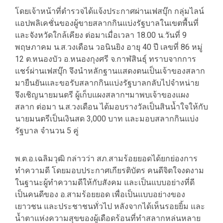
โดยเจ้าหน้าที่ตำรวจได้แจ้งประกาศผ่านเฟสบุ๊ก กลุ่มไลน์
แอปพลิเคชั่นของผู้ขายสลากกินแบ่งรัฐบาลในเขตพื้นที่
และจังหวัดใกล้เคียง ต่อมาเมื่อเวลา 18.00 น.วันที่ 9
พฤษภาคม น.ส.วงเดือน วอนินยิง อายุ 40 ปี เลขที่ 86 หมู่
12 ต.หนองบัว อ.หนองกุงศรี จ.กาฬสินธุ์ ทราบจากการ
แชร์ผ่านเฟสบุ๊ก จึงนำหลักฐานแสดงตนเป็นเจ้าของสลาก
มายืนยันและขอรับสลากกินแบ่งรัฐบาลกลับไปจำหน่าย
จึงเชิญนายมนตรี ผู้เก็บแผงสลากฯมาพบเจ้าของแผง
สลาก ต่อมา น.ส.วงเดือน ได้มอบรางวัลเป็นสินน้ำใจให้กับ
นายมนตรีเป็นเงินสด 3,000 บาท และมอบสลากกินแบ่ง
รัฐบาล จำนวน 5 คู่
พ.ต.อ.เฉลิมวุฒิ กล่าวว่า สภ.สามร้อยยอดได้ยกย่องการ
ทำความดี โดยมอบประกาศเกียรติบัตร คนดีจิตใจงดงาม
ในฐานะผู้ทำความดีให้กับสังคม และเป็นแบบอย่างที่ดี
เป็นคนดีของ อ.สามร้อยยอด เพื่อเป็นแบบอย่างของ
เยาวชน และประชาชนทั่วไป หลังจากได้เห็นรอยยิ้ม และ
น้ำตาแห่งความสุขของผู้เดือดร้อนที่ทำสลากหล่นหลาย