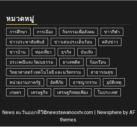
หมวดหมู่
การศึกษา
การเมือง
กิจกรรมเพื่อสังคม
ข่าวกีฬา
ข่าวประชาสัมพันธ์
ข่าวเด่นประเด็นร้อน
คลิปข่าว
ชาวบ้าน
ท่องเที่ยว
ธุรกิจ
บันเทิง
ประเพณีและวัฒนธรรม
ยาเสพติด
ร้องเรียน
วิทยาศาสตร์ เทคโนโลยี และนวัตกรรม
สาธารณสุข
หน่วยงานภาครัฐ
อัคคีภัย
อาชญากรรม
อุบัติเหตุ
เกษตร
เศรษฐกิจ
เศรษฐกิจพอเพียง
ในประเทศ
News ตะวันออกทีวี©newstawanooxtv.com
|
Newsphere
by AF
themes.