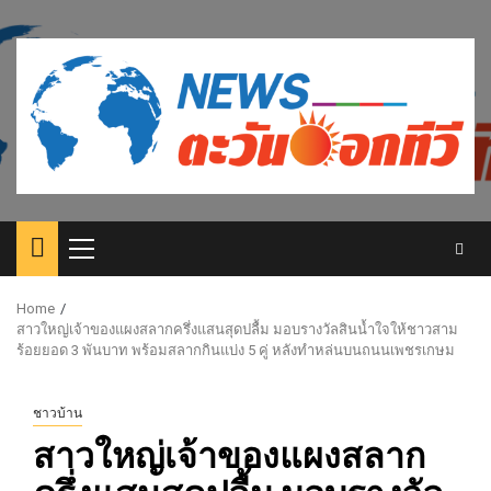
Skip
to
content
Primary
Menu
Home
สาวใหญ่เจ้าของแผงสลากครึ่งแสนสุดปลื้ม มอบรางวัลสินน้ำใจให้ชาวสาม
ร้อยยอด 3 พันบาท พร้อมสลากกินแบ่ง 5 คู่ หลังทำหล่นบนถนนเพชรเกษม
ชาวบ้าน
สาวใหญ่เจ้าของแผงสลาก