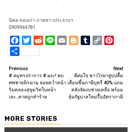
นิพล ทองเก่า ภาพข่าวประจวบฯ
0909944781
Facebook
Twitter
Reddit
Line
Email
Blogger
Tumblr
Copy
Pint
Link
Share
Post
Previous
Next
# สมุทรปราการ # ผงะ! พบ
ดีต่อใจ ชาวไร่ยาสูบปลื้ม
navigation
ศพชายนิรนาม ลอยคว่ำหน้า
เลื่อนขึ้นภาษีบุหรี่ 40% แถม
ริมคลองสุขุมวิทใบหน้า
คลังจัดงบช่วยเหลือ พร้อม
เละ..คาดถูกทำร้าย
ลุ้นรัฐบาลใหม่รื้ออัตราภาษี
MORE STORIES