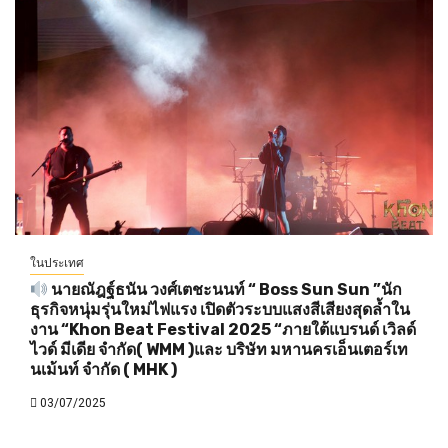
ในประเทศ
นายณัฎฐ์ธนัน วงศ์เตชะนนท์ “ Boss Sun Sun ”นัก
ธุรกิจหนุ่มรุ่นใหม่ไฟแรง เปิดตัวระบบแสงสีเสียงสุดล้ำใน
งาน “Khon Beat Festival 2025 “ภายใต้แบรนด์ เวิลด์
ไวด์ มีเดีย จำกัด( WMM )และ บริษัท มหานครเอ็นเตอร์เท
นเม้นท์ จำกัด ( MHK )
03/07/2025