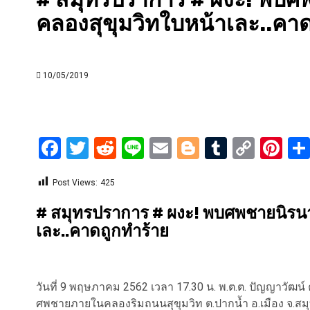
คลองสุขุมวิทใบหน้าเละ..คาด
10/05/2019
Facebook
Twitter
Reddit
Line
Email
Blogger
Tumblr
Copy
Pi
Link
Post Views:
425
# สมุทรปราการ # ผงะ! พบศพชายนิรนา
เละ..คาดถูกทำร้าย
วันที่ 9 พฤษภาคม 2562 เวลา 17.30 น. พ.ต.ต. ปัญญาวัฒน
ศพชายภายในคลองริมถนนสุขุมวิท ต.ปากน้ำ อ.เมือง จ.สมุทรป