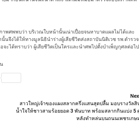
พศพพบว่า บริเวณใบหน้านั้นเน่าเปื่อยจนหาบาดแผลไม่ได้และ
งได้ให้ทางมูลนิธินำร่างผู้เสียชีวิตส่งสถาบันนิติเวช รพ.ตำรวจ
พื่อจะได้ทราบว่า ผู้เสียชีวิตเป็นใครและนำศพไปตั้งบำเพ็ญกุศลต่อไป
าน
nterest
Share
Nex
สาวใหญ่เจ้าของแผงสลากครึ่งแสนสุดปลื้ม มอบรางวัลสิ
น้ำใจให้ชาวสามร้อยยอด 3 พันบาท พร้อมสลากกินแบ่ง 5 คู
หลังทำหล่นบนถนนเพชรเกษ