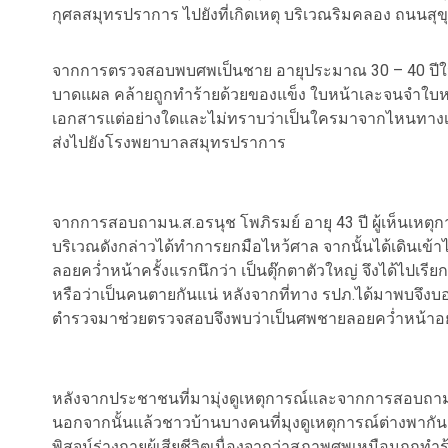
กุศลสมุทรปราการ ไปยังที่เกิดเหตุ บริเวณริมคลอง ถนนสุข
จากการตรวจสอบพบศพเป็นชาย อายุประมาณ 30 – 40 ปีในสภ
บาดแผล คล้ายถูกทำร้ายด้วยของแข็ง ใบหน้าเละจนจำใบหน้าไ
เอกสารแต่อย่างใดและไม่ทราบว่าเป็นใครมาจากไหนทางเจ้าหน
ส่งไปยังโรงพยาบาลสมุทรปราการ
จากการสอบถามน.ส.อรนุช โพภิรมย์ อายุ 43 ปี ผู้เห็นเหตุ
บริเวณดังกล่าวได้ทำการยกมือไหว้ศาล จากนั้นได้เดินเข้
ลอยคว่ำหน้าครั้งแรกนึกว่า เป็นตุ๊กตาตัวใหญ่ จึงได้ไปเรียก
หรือว่าเป็นคนตายกันแน่ หลังจากที่ทาง รปภ.ได้มาพบจึงบอก
ตำรวจมาช่วยตรวจสอบจึงพบว่าเป็นศพชายลอยคว่ำหน้าอย
หลังจากประชาชนที่มามุ่งดูเหตุการณ์และจากการสอบถามป
นอกจากนั้นแล้วชาวบ้านบางคนที่มุงดูเหตุการณ์ต่างพาก
พิสูจน์ร่างกายผู้เสียชีวิตเนื่องจากว่าสภาพศพเหมือนถู