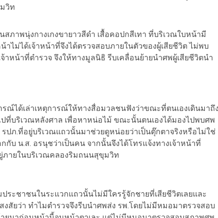
ุมวิท
าพนุ่งกางเกงขายาวสีดำ เสื้อคอปกสีเทา ที่บริเวณใบหน้ามี
ม่ได้เจ้าหน้าที่จึงได้ตรวจสอบภายในตัวของผู้เสียชีวิต ไม่พบ
้าที่ตำรวจ จึงให้ทางมูลนิธิ รีบเคลื่อนย้ายนำศพผู้เสียชีวิตนำ
การณ์ได้เล่าเหตุการณ์ให้ทางสื่อมวลชนฟังว่าขณะที่ตนเองเดินมาถึ
าไปที่บริเวณหลังศาล เพื่อหาหน่อไม้ ขณะนั้นตนเองได้มองไปพบศพ
 รปภ.ที่อยู่บริเวณแถวนั้นมาช่วยดูหน่อยว่าเป็นตุ๊กตาจริงหรือไม่ใช่
กับ น.ส. อรนุชว่าเป็นคน จากนั้นจึงได้โทรแจ้งทางเจ้าหน้าที่
ู่ภายในบริเวณคลองริมถนนสุขุมวิท
ระชาชนในระแวกแถวนั้นไม่มีใครรู้จักชายที่เสียชีวิตเลยและ
ันสงสัยว่า ทำไมตำรวจจึงรีบนำศพส่ง รพ.โดยไม่มีหมอมาตรวจสอบ
กทำร้ายมาก่อนหน้านี้จนหน้าตาเละ แต่ไม่มีหมอมาตรวจสอบสภาพศพ