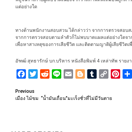
แต่อย่างใด
ทางด้านพนักงานสอบสวน ได้กล่าวว่า จากการตรวจสอบสภา
จากการตรวจสอบตามลำตัวก็ไม่พบบาดแผลแต่อย่างใดจากนั้นจึ
เพื่อหาสาเหตุของการเสียชีวิต และติดตามญาติผู้เสียชีวิตเ
อัฑฒ์ สุทธารักษ์ บก.บริหาร หนังสือพิมพ์ 4 เหล่าทัพ รายง
Facebook
Twitter
Reddit
Line
Email
Blogger
Tumblr
Copy
Pi
Link
Post
Previous
เมือง ไม้ขม “น้ำมันเถื่อน”มะเร็งชั่วที่ไม่มีวันตาย
navigation