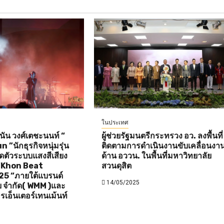
ในประเทศ
ัน วงศ์เตชะนนท์ “
ผู้ช่วยรัฐมนตรีกระทรวง อว. ลงพื้นที่
”นักธุรกิจหนุ่มรุ่น
ติดตามการดำเนินงานขับเคลื่อนงา
ิดตัวระบบแสงสีเสียง
ด้าน อววน. ในพื้นที่มหาวิทยาลัย
 “Khon Beat
สวนดุสิต
25 “ภายใต้แบรนด์
14/05/2025
ดีย จำกัด( WMM )และ
รเอ็นเตอร์เทนเม้นท์