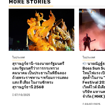
MORE STORIES
ในประเทศ
ในประเทศ
สุราษฎร์ธานี-รองนายกรัฐมนตรี
นายณัฎฐ์ธน
และรัฐมนตรีว่าการกระทรวง
Boss Sun Sun 
คมนาคม เป็นประธานในพิธีฉลอง
ใหม่ไฟแรง เป
ถ้วยพระราชทาน ฯ พร้อมการแสดง
สุดล้ำในงาน
แสง สี เสียง ในงานชักพระ
Festival 20
สุราษฎร์ธานี 2568
เวิลด์ไวด์ มีเ
บริษัท มหานค
07/10/2025
จำกัด ( MHK )
03/07/2025