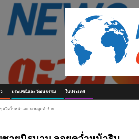
ยว
ประเพณีและวัฒนธรรม
ในประเทศ
ุมวิทใบหน้าเละ..คาดถูกทำร้าย
พชายนิรนาม ลอยคว่ำหน้าริม