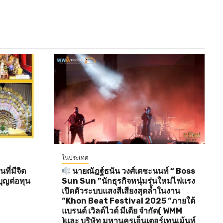
ในประเทศ
ี่มีจิต
นายณัฎฐ์ธนัน วงศ์เตชะนนท์ “ Boss
ุญต่อทุน
Sun Sun ”นักธุรกิจหนุ่มรุ่นใหม่ไฟแรง
เปิดตัวระบบแสงสีเสียงสุดล้ำในงาน
“Khon Beat Festival 2025 “ภายใต้
แบรนด์ เวิลด์ไวด์ มีเดีย จำกัด( WMM
)และ บริษัท มหานครเอ็นเตอร์เทนเม้นท์