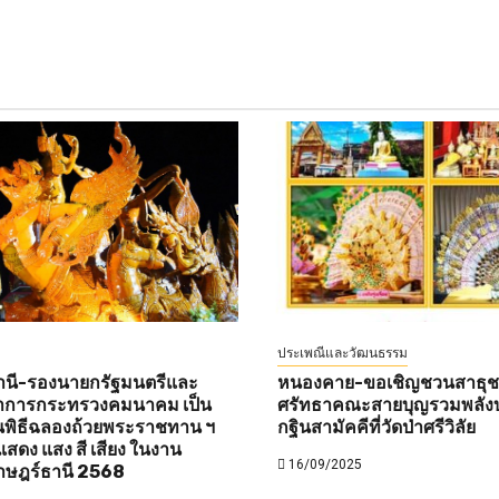
ประเพณีและวัฒนธรรม
านี-รองนายกรัฐมนตรีและ
หนองคาย-ขอเชิญชวนสาธุชนท
ว่าการกระทรวงคมนาคม เป็น
ศรัทธาคณะสายบุญรวมพลังบ
พิธีฉลองถ้วยพระราชทาน ฯ
กฐินสามัคคีที่วัดป่าศรีวิลัย
สดง แสง สี เสียง ในงาน
16/09/2025
าษฎร์ธานี 2568