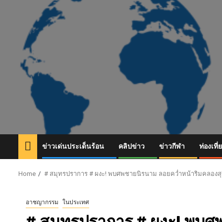
Skip
to
content
ข่าวเด่นประเด็นร้อน
คลิปข่าว
ข่าวกีฬา
ท่องเที่
Home
# สมุทรปราการ # ผงะ! พบศพชายนิรนาม ลอยคว่ำหน้าริมคลองสุข
อาชญากรรม
ในประเทศ
# สมุทรปราการ # ผงะ! พบศ