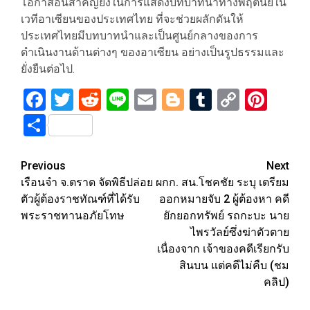
โอกาสอันสำคัญยิ่งในการแสดงบทบาทนำทางพฤตินัยใน
เวทีอาเซียนของประเทศไทย ที่จะช่วยผลักดันให้
ประเทศไทยมีบทบาทนำและเป็นศูนย์กลางของการ
ดำเนินงานด้านต่างๆ ของอาเซียน อย่างเป็นรูปธรรมและ
ยั่งยืนต่อไป.
Facebook
Twitter
Reddit
Line
Email
Blogger
Tumblr
Copy
Pint
Link
Share
Post
Previous
Next
เรือนจำ จ.ตราด จัดพิธีปล่อย
ผกก. สน.โชคชัย ระบุ เตรียม
navigation
ตัวผู้ต้องราชทัณฑ์ที่ได้รับ
ออกหมายจับ 2 ผู้ต้องหา คดี
พระราชทานอภัยโทษ
ยักยอกทรัพย์ รถกะบะ นาย
ไพรวัลย์ซึ่งฆ่าตัวตาย
เนื่องจาก เจ้าของคดีเรียกรับ
สินบน แต่คดีไม่คืบ (ชม
คลิป)