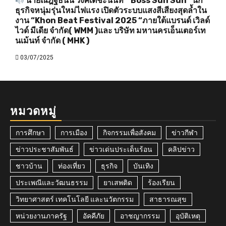
นายณัฎฐ์ธนัน วงศ์เตชะนนท์ “ Boss Sun Sun ”นัก
ธุรกิจหนุ่มรุ่นใหม่ไฟแรง เปิดตัวระบบแสงสีเสียงสุดล้ำใน
งาน “Khon Beat Festival 2025 “ภายใต้แบรนด์ เวิลด์
ไวด์ มีเดีย จำกัด( WMM )และ บริษัท มหานครเอ็นเตอร์เท
นเม้นท์ จำกัด ( MHK )
03/07/2025
หมวดหมู่
การศึกษา
การเมือง
กิจกรรมเพื่อสังคม
ข่าวกีฬา
ข่าวประชาสัมพันธ์
ข่าวเด่นประเด็นร้อน
คลิปข่าว
ชาวบ้าน
ท่องเที่ยว
ธุรกิจ
บันเทิง
ประเพณีและวัฒนธรรม
ยาเสพติด
ร้องเรียน
วิทยาศาสตร์ เทคโนโลยี และนวัตกรรม
สาธารณสุข
หน่วยงานภาครัฐ
อัคคีภัย
อาชญากรรม
อุบัติเหตุ