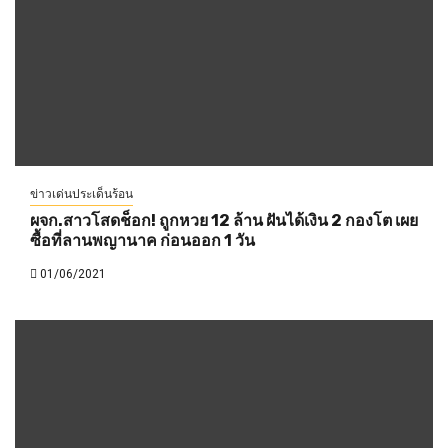
ข่าวเด่นประเด็นร้อน
ผจก.สาวโสดช็อก! ถูกหวย 12 ล้าน ฝันได้เงิน 2 กองโต เผย
ซื้อที่ลานพญานาค ก่อนออก 1 วัน
01/06/2021