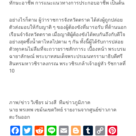
ทักษะอาชีพ การแนะแนวทางการประกอบอาชีพ เป็นต้น
อย่างไรก็ตาม ผู้ว่าราชการจังหวัดตราด ได้ส่งผู้ถูกปล่อย
ตัวส่งมอบให้กับญาติ ๆ ของผู้ต้องขังที่มารอรับ ที่ด้านนอก
เรือนจำจังหวัดตราด เมื่อญาติผู้ต้องขังได้พบกันถึงกับดีใจ
อย่างสุดซึ้งน้ำตาไหลไปตาม ๆ กัน ทั้งนี้ผู้ได้รับการปล่อย
ตัวทุกคนไม่ลืมที่จะถวายราชสักการะ เบื้องหน้า พระบรม
ฉายาลักษณ์ พระบาทสมเด็จพระปรเมนทรรามาธิบดีศรี
สินทรมหาวชิราลงกรณ พระวชิรเกล้าเจ้าอยู่หัว รัชกาลที่
10
ภาพ/ข่าว วิเชียร ม่วงสี ทีมข่าวภูมิภาค
นาย พรเทพ เขม้นเขตวิทย์ รายงานจากศูนย์ข่าวภาค
ตะวันออก
Facebook
Twitter
Reddit
Line
Email
Blogger
Tumblr
Copy
Pint