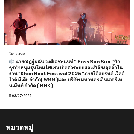
ในประเทศ
นายณัฎฐ์ธนัน วงศ์เตชะนนท์ “ Boss Sun Sun ”นัก
ธุรกิจหนุ่มรุ่นใหม่ไฟแรง เปิดตัวระบบแสงสีเสียงสุดล้ำใน
งาน “Khon Beat Festival 2025 “ภายใต้แบรนด์ เวิลด์
ไวด์ มีเดีย จำกัด( WMM )และ บริษัท มหานครเอ็นเตอร์เท
นเม้นท์ จำกัด ( MHK )
03/07/2025
หมวดหมู่