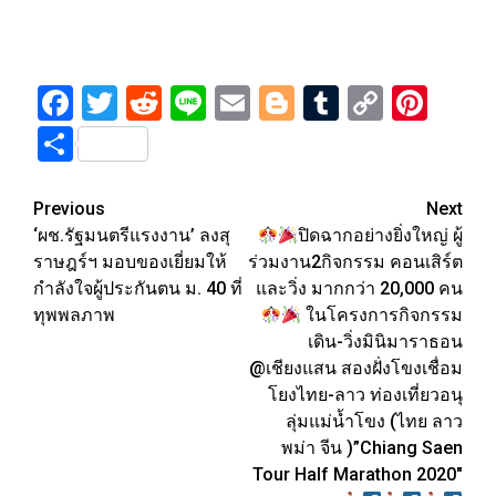
Facebook
Twitter
Reddit
Line
Email
Blogger
Tumblr
Copy
Pint
Link
Share
Post
Previous
Next
‘ผช.รัฐมนตรีแรงงาน’ ลงสุ
ปิดฉากอย่างยิ่งใหญ่ ผู้
navigation
ราษฎร์ฯ มอบของเยี่ยมให้
ร่วมงาน2กิจกรรม คอนเสิร์ต
กำลังใจผู้ประกันตน ม. 40 ที่
และวิ่ง มากกว่า 20,000 คน
ทุพพลภาพ
ในโครงการกิจกรรม
เดิน-วิ่งมินิมาราธอน
@เชียงแสน สองฝั่งโขงเชื่อม
โยงไทย-ลาว ท่องเที่ยวอนุ
ลุ่มแม่น้ำโขง (ไทย ลาว
พม่า จีน )”Chiang Saen
Tour Half Marathon 2020″