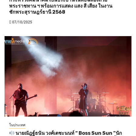
พระราชทาน ฯ พร้อมการแสดง แสง สี เสียง ในงาน
ชักพระสุราษฎร์ธานี 2568
07/10/2025
ในประเทศ
นายณัฎฐ์ธนัน วงศ์เตชะนนท์ “ Boss Sun Sun ”นัก