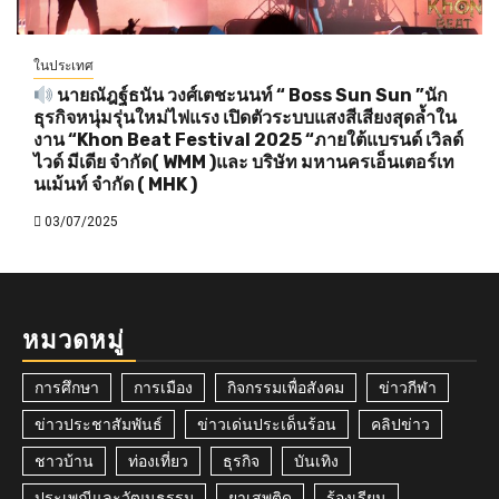
ในประเทศ
นายณัฎฐ์ธนัน วงศ์เตชะนนท์ “ Boss Sun Sun ”นัก
ธุรกิจหนุ่มรุ่นใหม่ไฟแรง เปิดตัวระบบแสงสีเสียงสุดล้ำใน
งาน “Khon Beat Festival 2025 “ภายใต้แบรนด์ เวิลด์
ไวด์ มีเดีย จำกัด( WMM )และ บริษัท มหานครเอ็นเตอร์เท
นเม้นท์ จำกัด ( MHK )
03/07/2025
หมวดหมู่
การศึกษา
การเมือง
กิจกรรมเพื่อสังคม
ข่าวกีฬา
ข่าวประชาสัมพันธ์
ข่าวเด่นประเด็นร้อน
คลิปข่าว
ชาวบ้าน
ท่องเที่ยว
ธุรกิจ
บันเทิง
ประเพณีและวัฒนธรรม
ยาเสพติด
ร้องเรียน