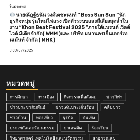
ในประเทศ
นายณัฎฐ์ธนัน วงศ์เตชะนนท์ “ Boss Sun Sun ”นัก
ธุรกิจหนุ่มรุ่นใหม่ไฟแรง เปิดตัวระบบแสงสีเสียงสุดล้ำใน
งาน “Khon Beat Festival 2025 “ภายใต้แบรนด์ เวิลด์
ไวด์ มีเดีย จำกัด( WMM )และ บริษัท มหานครเอ็นเตอร์เท
นเม้นท์ จำกัด ( MHK )
03/07/2025
หมวดหมู่
การศึกษา
การเมือง
กิจกรรมเพื่อสังคม
ข่าวกีฬา
ข่าวประชาสัมพันธ์
ข่าวเด่นประเด็นร้อน
คลิปข่าว
ชาวบ้าน
ท่องเที่ยว
ธุรกิจ
บันเทิง
ประเพณีและวัฒนธรรม
ยาเสพติด
ร้องเรียน
วิทยาศาสตร์ เทคโนโลยี และนวัตกรรม
สาธารณสุข