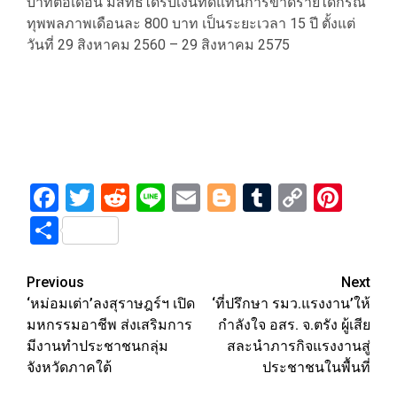
บาทต่อเดือน มีสิทธิได้รับเงินทดแทนการขาดรายได้กรณี
ทุพพลภาพเดือนละ 800 บาท เป็นระยะเวลา 15 ปี ตั้งแต่
วันที่ 29 สิงหาคม 2560 – 29 สิงหาคม 2575
Facebook
Twitter
Reddit
Line
Email
Blogger
Tumblr
Copy
Pint
Link
Share
Post
Previous
Next
‘หม่อมเต่า’ลงสุราษฎร์ฯ เปิด
‘ที่ปรึกษา รมว.แรงงาน’ให้
navigation
มหกรรมอาชีพ ส่งเสริมการ
กำลังใจ อสร. จ.ตรัง ผู้เสีย
มีงานทำประชาชนกลุ่ม
สละนำภารกิจแรงงานสู่
จังหวัดภาคใต้
ประชาชนในพื้นที่