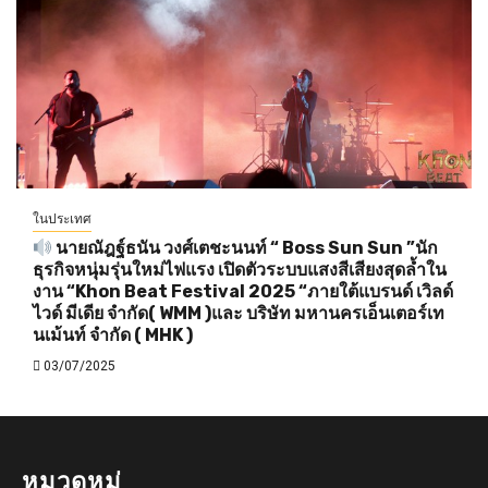
ในประเทศ
นายณัฎฐ์ธนัน วงศ์เตชะนนท์ “ Boss Sun Sun ”นัก
ธุรกิจหนุ่มรุ่นใหม่ไฟแรง เปิดตัวระบบแสงสีเสียงสุดล้ำใน
งาน “Khon Beat Festival 2025 “ภายใต้แบรนด์ เวิลด์
ไวด์ มีเดีย จำกัด( WMM )และ บริษัท มหานครเอ็นเตอร์เท
นเม้นท์ จำกัด ( MHK )
03/07/2025
หมวดหมู่