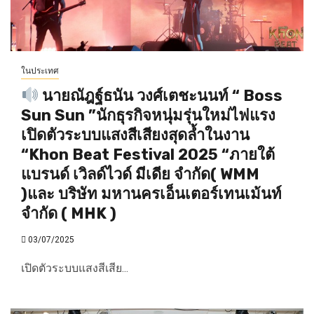
ในประเทศ
นายณัฎฐ์ธนัน วงศ์เตชะนนท์ “ Boss
Sun Sun ”นักธุรกิจหนุ่มรุ่นใหม่ไฟแรง
เปิดตัวระบบแสงสีเสียงสุดล้ำในงาน
“Khon Beat Festival 2025 “ภายใต้
แบรนด์ เวิลด์ไวด์ มีเดีย จำกัด( WMM
)และ บริษัท มหานครเอ็นเตอร์เทนเม้นท์
จำกัด ( MHK )
03/07/2025
เปิดตัวระบบแสงสีเสีย...