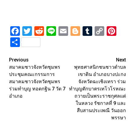
Facebook
Twitter
Reddit
Line
Email
Blogger
Tumblr
Copy
Pint
Link
Share
Post
Previous
Next
สมาคมชาวจังหวัดชุมพร
พุทธศาสนิกชนชาวตำบล
navigation
ประชุมคณะกรรมการ
เขาดิน อำเภอบางปะกง
สมาคมชาวจังหวัดชุมพร
จังหวัดฉะเชิงเทรา ร่วม
ร่วมทำบุญ ทอดกฐิน 7 วัด 7
ทำบุญตักบาตรเทโวโรหณะ
อำเภอ
ถวายเป็นพระราชกุศลแด่
ในหลวง รัชกาลที่ 9 และ
สืบสานประเพณี วันออก
พรรษา