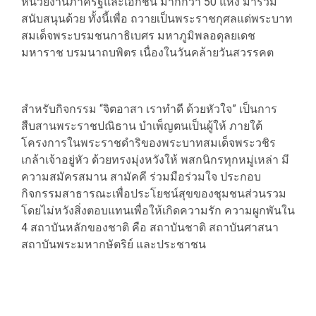
หน่วยงานภาครัฐและเอกชน มากกว่า 50 แห่ง มาร่วม
สนับสนุนด้วย ทั้งนี้เพื่อ ถวายเป็นพระราชกุศลแด่พระบาท
สมเด็จพระบรมชนกาธิเบศร มหาภูมิพลอดุลยเดช
มหาราช บรมนาถบพิตร เนื่องในวันคล้ายวันสวรรคต
สำหรับกิจกรรม “จิตอาสา เราทำดี ด้วยหัวใจ” เป็นการ
สืบสานพระราชปณิธาน บำเพ็ญตนเป็นผู้ให้ ภายใต้
โครงการในพระราชดำริของพระบาทสมเด็จพระวชิร
เกล้าเจ้าอยู่หัว ด้วยทรงมุ่งหวังให้ พสกนิกรทุกหมู่เหล่า มี
ความสมัครสมาน สามัคคี ร่วมมือร่วมใจ ประกอบ
กิจกรรมสาธารณะเพื่อประโยชน์สุขของชุมชนส่วนรวม
โดยไม่หวังสิ่งตอบแทนเพื่อให้เกิดความรัก ความผูกพันใน
4 สถาบันหลักของชาติ คือ สถาบันชาติ สถาบันศาสนา
สถาบันพระมหากษัตริย์ และประชาชน