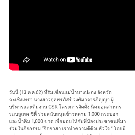
วันนี้ (13 ต.ค.62) ที่ริมเขื่อนแม่น้ำบางปะกง จังหวัด
ฉะเชิงเทรา นางสาวกุลพรภัสร์ วงศ์มาจารภิญญา ผู้
บริหารและทีมงาน CSR โครงการจัดตั้ง นิคมอุตสาหกร
รมบลูเทค ซิตี้ ร่วมสนับสนุนข้าวหลาม 1,000 กระบอก
และน้ำดื่ม 1,000 ขวด เพื่อมอบให้กับพี่น้องประชาชนที่มา
ร่วมในกิจกรรม “จิตอาสา เราทำความดีด้วยหัวใจ ” โดยมี