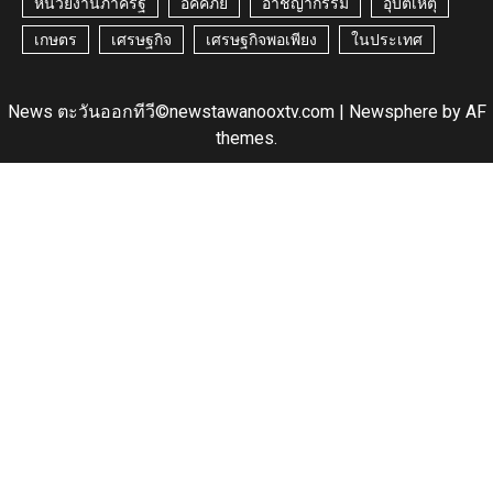
หน่วยงานภาครัฐ
อัคคีภัย
อาชญากรรม
อุบัติเหตุ
เกษตร
เศรษฐกิจ
เศรษฐกิจพอเพียง
ในประเทศ
News ตะวันออกทีวี©newstawanooxtv.com
|
Newsphere
by AF
themes.