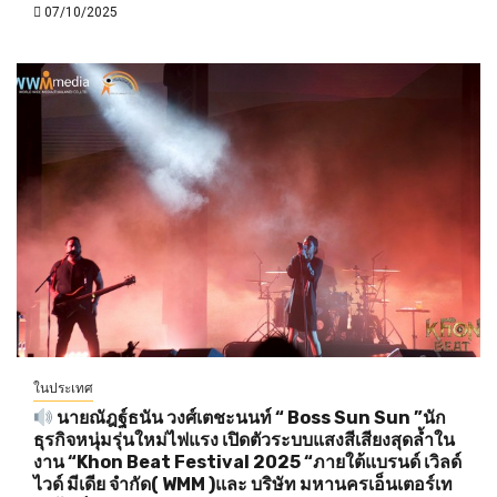
07/10/2025
ในประเทศ
นายณัฎฐ์ธนัน วงศ์เตชะนนท์ “ Boss Sun Sun ”นัก
ธุรกิจหนุ่มรุ่นใหม่ไฟแรง เปิดตัวระบบแสงสีเสียงสุดล้ำใน
งาน “Khon Beat Festival 2025 “ภายใต้แบรนด์ เวิลด์
ไวด์ มีเดีย จำกัด( WMM )และ บริษัท มหานครเอ็นเตอร์เท