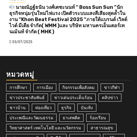
นายณัฎฐ์ธนัน วงศ์เตชะนนท์ “ Boss Sun Sun ”นัก
ธุรกิจหนุ่มรุ่นใหม่ไฟแรง เปิดตัวระบบแสงสีเสียงสุดล้ำใน
งาน “Khon Beat Festival 2025 “ภายใต้แบรนด์ เวิลด์
ไวด์ มีเดีย จำกัด( WMM )และ บริษัท มหานครเอ็นเตอร์เท
นเม้นท์ จำกัด ( MHK )
03/07/2025
หมวดหมู่
การศึกษา
การเมือง
กิจกรรมเพื่อสังคม
ข่าวกีฬา
ข่าวประชาสัมพันธ์
ข่าวเด่นประเด็นร้อน
คลิปข่าว
ชาวบ้าน
ท่องเที่ยว
ธุรกิจ
บันเทิง
ประเพณีและวัฒนธรรม
ยาเสพติด
ร้องเรียน
วิทยาศาสตร์ เทคโนโลยี และนวัตกรรม
สาธารณสุข