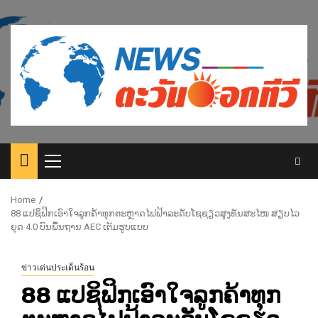
Skip
to
content
Primary
Menu
Home
88 ແປຊິຟິກເອົາໃຈລູກຄ້າທຸກຕະຫຼາດໄຟຟ້າລະດັບໂຊຊຽວສູງທັນສະໄໜ ສຽບໄວ
ຍຸດ 4.0 ບົນພຶ້ນຖານ AEC ເຕັມຮູບແບບ
ข่าวเด่นประเด็นร้อน
88 ແປຊິຟິກເອົາໃຈລູກຄ້າທຸກ