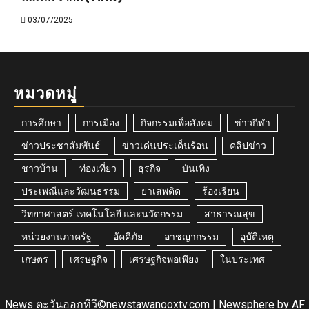
03/07/2025
หมวดหมู่
การศึกษา
การเมือง
กิจกรรมเพื่อสังคม
ข่าวกีฬา
ข่าวประชาสัมพันธ์
ข่าวเด่นประเด็นร้อน
คลิปข่าว
ชาวบ้าน
ท่องเที่ยว
ธุรกิจ
บันเทิง
ประเพณีและวัฒนธรรม
ยาเสพติด
ร้องเรียน
วิทยาศาสตร์ เทคโนโลยี และนวัตกรรม
สาธารณสุข
หน่วยงานภาครัฐ
อัคคีภัย
อาชญากรรม
อุบัติเหตุ
เกษตร
เศรษฐกิจ
เศรษฐกิจพอเพียง
ในประเทศ
News ตะวันออกทีวี©newstawanooxtv.com
|
Newsphere
by AF