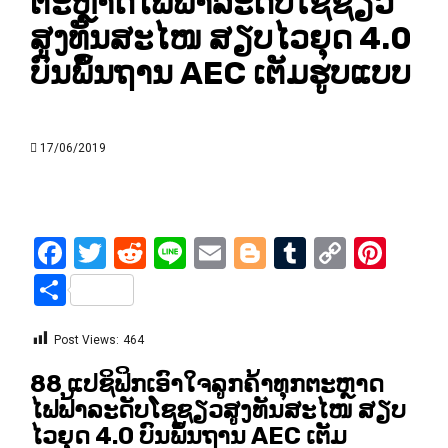
ຕະຫຼາດໄຟຟ້າລະດັບໂຊຊຽວ
ສູງທັນສະໄໜ ສຽບໄວຍຸດ 4.0
ບົນພຶ້ນຖານ AEC ເຕັມຮູບແບບ
17/06/2019
Facebook
Twitter
Reddit
Line
Email
Blogger
Tumblr
Copy
Pint
Link
Share
Post Views:
464
88 ແປຊິຟິກເອົາໃຈລູກຄ້າທຸກຕະຫຼາດ
ໄຟຟ້າລະດັບໂຊຊຽວສູງທັນສະໄໜ ສຽບ
ໄວຍຸດ 4.0 ບົນພຶ້ນຖານ AEC ເຕັມ