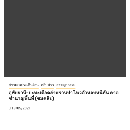
ข่าวเด่นประเด็นร้อน
คลิปข่าว
อาชญากรรม
อุทัยธานี-ปะทะเดือดล่าพรานป่า ไหวตัวหลบหนีทัน คาด
ชำนาญพื้นที่ (ชมคลิป)
18/05/2021