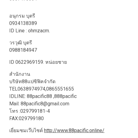
อนุกรม บุตรี
0934138389
ID Line : ohmzacm.
วรวุฒิ บุตรี
0988184947
ID 0622969159. หน่อยชาย
สำนักงาน
บริษัท88แปซิฟิคจำกัด
TEL0638974974,0865551655
IDLINE: 88pacific88 ,888pacific
Mail:
88pacific8@gmail.com
โทร :029799181-4
FAX:029799180
เยี่ยมชมเว๊บ​ไซต์
​http://www.88pacific.online/