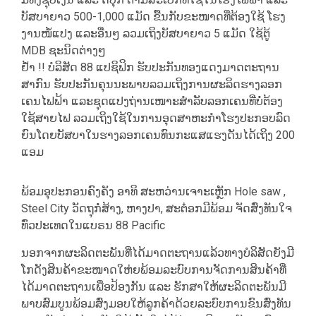
ບັສບາຍາວ 500-1,000 ແມັດ ຂື້ນກັບຂະໜາດທີ່ຕ້ອງໃຊ້ ໂຮງ
ງານໜໍ້ແປງ ແລະອື່ນໆ ລວມເຖິງບັສບາຍາວ 5 ແມັດ ໃຊ້ຕູ້
MDB ຊະນິດຕ່າງໆ
ຢໍ້າ !! ບໍລິສັດ 88 ແປຊິຟິກ ຮັບປະກັນທອງແດງມາດຕະຖານ
ສາກົນ ຮັບປະກັນຄຸນນະພາບລວມເຖິງການຜະລິດຮາງລອກ
ເຄນໄຟຟ້າ ແລະຊຸດແປງຖ່ານເໜາະສຳລັບລອກເຄນທີ່ບໍ່ຕ້ອງ
ໃຊ້ສາຍໄຟ ລວມເຖິງໃຊ້ໃນການອຸດສາຫະກຳໂຮງປະກອບລົດ
ຍົນໂດຍບັສບາໃນຮາງລອກເຄນທົນກະແສແຮງດັນໄດ້ເຖິງ 200
ແອມ
ພ້ອມອຸປະກອນຄົງຄັງ ອາທິ ສະຫວ່ານເຈາະເຫຼັກ Hole saw ,
Steel City ວັດຖຸກໍ່ສ້າງ, ຫາງປາ, ສະຕ໋ອກມີພ້ອມ ຈັດສົ່ງທັນໃຈ
ທົ່ວປະເທດໃນແບຣນ 88 Pacific
ນອກຈາກຜະລິດຕະພັນທີ່ໄດ້ມາດຕະຖານແລ້ວທາງບໍລິສັດຍັງມີ
ໂກດັງສິນຄ້າຂະໜາດໃຫ່ຍພ້ອມລະບົບການຈັດການສິນຄ້າທີ່
ໄດ້ມາດຕະຖານເພື່ອປ້ອງກັນ ແລະ ຮັກສາໃຫ້ຜະລິດຕະພັນມີ
ພາບສົມບູນພ້ອມສົ່ງມອບໃຫ້ລູກຄ້າດ້ວຍລະບົບການຂົນສົ່ງທັນ