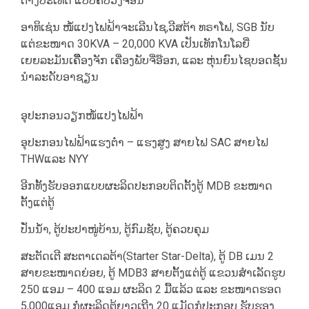
ຕ່າງປະເທດ ແບບຄົບວົງຈອນ
ອາທິເຊ່ນ ໜໍ້ແປງໄຟຟ້າຈະເລີນໄຊ,ວີສຕ້າ ທຣາໂຟ, SGB ນັບ
ແຕ່ຂະໜາດ 30KVA – 20,000 KVA ເປັນເທັກໂນໂລຍີ່
ເຍຍລະມັນເຄື່ຶຶອງຈັກ ເຄື່ອງພັບຈີ່ອ໊ອກ, ແລະ ຫຸ່ນຍົນໄຊບອດຊັ້ນ
ນໍາລະດັບອາຊຽນ
ອຸປະກອນວຽກໜໍ້ແປງໄຟຟ້າ
ອຸປະກອນໄຟຟ້າແຮງຕໍ່າ – ແຮງສູງ ສາຍໄຟ SAC ສາຍໄຟ
THWແລະ NYY
ອີກທັ້ງຮັບອອກແບບຜະລິດປະກອບຕິດຕັ້ງຕູ້ MDB ຂະໜາດ
ຕັ້ງແຕ່ຕູ້
ປັ່ນນໍ້າ, ຕູ້ປະປາໜູ່ບ້ານ, ຕູ້ກົມຊັບ, ຕູ້ຄວບຄຸມ
ສະຕັດເຕີ ສະຕາເດລຕ້າ(Starter Star-Delta), ຕູ້ DB ເມນ 2
ສາຍຂະໜາດຍ່ອຍ, ຕູ້ MDB3 ສາຍຕັ້ງແຕ່ຕູ້ ແຂວນສຳເລັດຮູບ
250 ແອມ – 400 ແອມ ຜະລິດ 2 ມື້ແລ້ວ ແລະ ຂະໜາດຮອດ
5,000ແອມ ກໍ່ຜະລິດຕູ້ຍາວເຖີງ 20 ແມັດກໍປະກອບ ຮັບຮອງ