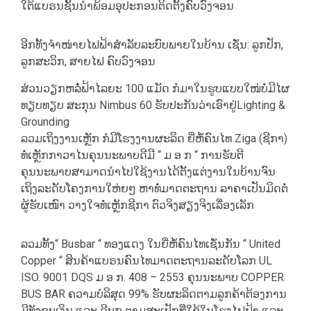
ໃຕ້ແບຣນຊັ້ນນຳພ້ອມອຸປະກອນຕິດຕັ້ງຄົບວົງຈອນ
ອີກທັ້ງຈຳໜ່າຍໄຟຟ້າສຳລັບລະບົບພາຍໃນບ້ານ ເຊັ່ນ: ລູກປັກ,
ລູກສະວິກ, ສາຍໄຟ ຄົບວົງຈອນ
ສ່ວນວຽກຫລໍ໋ຟ້າໄລຍະ 100 ແມັດ ກໍມາໃນຮູບແບບໃໜ່ບໍ່ມີໄຜ
ທຽບທຽບ ສະກຸນ Nimbus 60 ຮັບປະກັນວ່າເອົາຢູ່Lighting &
Grounding
ລວມເຖິງງານເຫັຼກ ກໍມີໂຮງງານຜະລິດ ຍີ່ຫໍ້ຄົນໄທ Ziga (ຊີກາ)
ທໍ່ເຫຼັກກາວາໄນຄຸນນະພາບດີມີ “ ມ ອ ກ “ ການຮັບຕີ
ຄຸນນະພາບສາມາດນຳໄປໃຊ້ງານໄດ້ຕັ້ງແຕ່ງານໃນບ້ານຈົນ
ເຖິງລະດັບໂຄງການໃຫ່ຍໆ ຫາທໍ່ມາດຕະຖານ ລາຄາເປັນມິດຕໍ່
ຜູ້ຮັບເໜົາ ວາງໃຈທໍ່ເຫຼັກຊີກາ ຕົວຈິງສຽງຈິງເລື່ອງເລັກ
ລວມທັ້ງ“ Busbar “ ທອງແດງ ໃນຍີ່ຫໍ້ຄົນໄທເຊັ່ນກັນ “ United
Copper “ ສິນຄ້າແບຣນຄົນໄທມາດຕະຖານລະດັບໂລກ UL
ISO. 9001 DQS ມ ອ ກ. 408 – 2553 ຄຸນນະພາບ COPPER
BUS BAR ຄວາມບໍລິສຸດ 99% ຮັບຜະລິດຕາມລູກຄ້າຕ້ອງການ
ມີທັງຊຸບເງິນ ແລະ ດີບຸກ ຕາມສະເປັກທີ່ໃຊ້ໃນໂຮງໄຟຟ້າ ແລະ