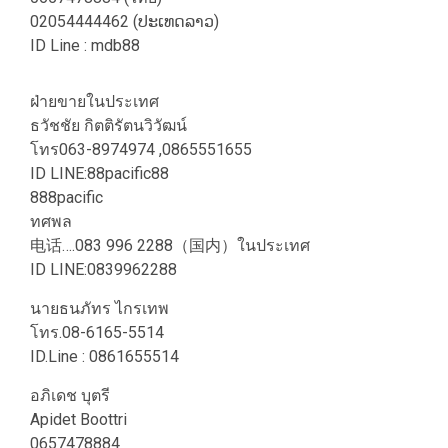
02054444462 (ປະເທດລາວ)
ID Line : mdb88
ฝ่ายขายในประเทศ
ธวัชชัย กิตติรัตนวิวัฒน์
โทร063-8974974 ,0865551655
ID LINE:88pacific88
888pacific
ทศพล
电话….083 996 2288（国内）ในประเทศ
ID LINE:0839962288
นายธนภัทร ไกรเทพ
โทร.08-6165-5514
ID.Line : 0861655514
อภิเดช บุตรี
Apidet Boottri
0657478884