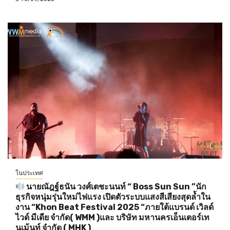
ในประเทศ
นายณัฎฐ์ธนัน วงศ์เตชะนนท์ “ Boss Sun Sun ”นัก
ธุรกิจหนุ่มรุ่นใหม่ไฟแรง เปิดตัวระบบแสงสีเสียงสุดล้ำใน
งาน “Khon Beat Festival 2025 “ภายใต้แบรนด์ เวิลด์
ไวด์ มีเดีย จำกัด( WMM )และ บริษัท มหานครเอ็นเตอร์เท
นเม้นท์ จำกัด ( MHK )