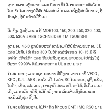
ຄຸນນະພາບເຫຼັກຂາວ ແລະ ບັສບາ ທີ່ໄດ້ມາດຕະຖານທົ່ວໂລກ
ໂດຍທົ່ວໂລກທາງບໍລີສັດບໍ່ລົດສະເປັກ ລວມເຖິງຕູ້ສະວິກບອດ, ຕູ້
ກັນຝຸ່ນ, ຕູ້ກັນນໍ້າກໍ່ມີພ້ອມ
ອີກທັງວຽກຕູ້ແຂວນ ຕູ້ MDB100, 160, 200, 250, 320, 400,
500, 630A #ABB #SCHNEIDER #MITSUBISHI
ລູກຍ່ອຍ 4,6,8 ລູກຍ່ອຍສະຕ໋ອກພ້ອມໃຫ້ບໍລິການປະກອບ 3ມື້
ແລ້ວ ມີເກັບໄວ້ເກືອບ 300 ໃບບໍ່ຕ້ອງລໍຖ້າຮອດ 10-15 ມື້ ຄື
ອາດີດ ເຮົາຂໍທ້າ ແລະ ຮັບປະກັນຄຸນນະພາບລວມໄປເຖິງໃຊ້
ບັສບາ 99.99% ທີ່ມີມາດຕະຖານ UL ແລະ ມ ອ ກ
ໃນສ່ວນຂອງແບຣນຄຸນນະພາບ ທີ່ມີຫຼາກລາຍ ອາທິ VECO ,
KPC , KJL , ABB , ສະໄນເດີ, ໄດວ່າ, SC ໂອມຮ່ອນ, ຟູຈິ, ແພັດ,
ໂດຕ້າ, ເທັນ, ເຟວດ໋ອດ, ຍາຊາກິ, ສະແຄດີ, ຮາໂກ້, ອີເກິ້ລ ລວມ
ເຖິງແບຣນມິດຊູບິຊິ ກໍມີຄົບວົງຈອນ ພ້ອມຈັດສົ່ງທົ່ວປະເທດ
ຊະນິດສັ່ງປຸບ ສົ່ງປັບ!
ໃນສ່ວນທໍ່ຮ້ອຍສາຍກໍ່ມີຈຳກັດ ທັ້ງແບບ EMT, IMC, RSC ພາຍ