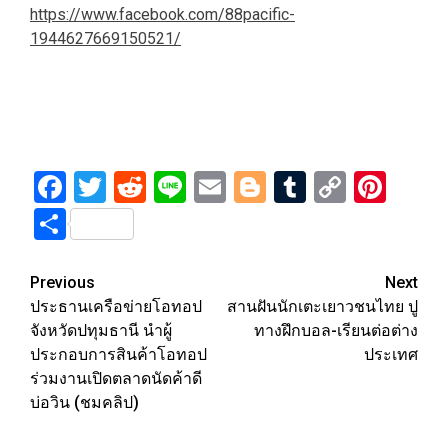
https://www.facebook.com/88pacific-
1944627669150521/
Facebook
Twitter
Reddit
Line
Email
Blogger
Tumblr
Copy
Pint
Link
Share
Post
Previous
Next
ประธานเครือข่ายโอทอป
สานฝันนักเตะเยาวชนไทย ปู
navigation
จังหวัดปทุมธานี นำผู้
ทางฝึกบอล-เรียนต่อต่าง
ประกอบการสินค้าโอทอป
ประเทศ
ร่วมงานเปิดตลาดนัดค้าดี
บ่อวิน (ชมคลิป)