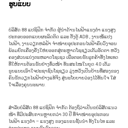
ຮູບແບບ
ບໍລິສັດ 88 ແປຊິຟິກ ຈຳກັດ ຜູ້ນຳດ້ານໄຟຟ້າແຮງຕໍ່າ ແຮງສູງ
ປະກອບອອກແບບຜະລິດຕິດ ແລະ ຕັ້ງຕູ້ ADB , ງານໜໍ້ແປງ
ໄຟຟ້າ, ງານວຽກຫລໍ່ຟ້າ ຈຳໜ່າຍອຸປະກອນໄຟຟ້າຄົບວົງຈອນ
ພ້ອມຍົກເຄື່ອງຄັ້ງໃຫ່ຍອອກສູ່ຕະຫຼາດໂຊຊຽວເຕັມອັດຕາ ຫວັງ
ຄອງສ່ວນແບ່ງຕະຫລາດໂຊເຊວ ເພື່ອຕອບຮັບລູກຄ້າທັ້ງໄທເທດ
ທີ່ໃຫ້ການຕ້ອນຮັບຢ່າງທົ່ວໜ້າ ທັນສະໄໜໃນຍຸດ 4.0 ເຕັມ
ຮູບແບບເອົາໃຈປະຊາຊົນໂຊຊຽວ ມຸ່ງຫວັງເປັນບ້ານທີ່ສອງຂອງ
ຄົນຮັກວຽກໄຟຟ້າຢ່າງແທ້ຈິງ ສູ່ນະໂຍບາຍວ່ອງໄວ້ທັນໃຈ ໃສ່
ໃຈເລື່ອງຄຸນນະພາບ.
ສຳລັບບໍລິສັດ 88 ແປຊິຟິກ ຈຳກັດ ຕ້ອງຖຶວ່າເປັນຂບໍລິສັດແນວ
ໜ້າ ທີ່ມີປະສົບການຫຼາຍກວ່າ 30 ປີ ທີ່ຈຳໜ່າຍອຸປະກອນ
ໄຟຟ້າ ແຮງຕໍ່າ – ແຮງສູງ ຂອງແບຣນຊັ້ນນໍາ ທັງໃນໄທ ແລະ