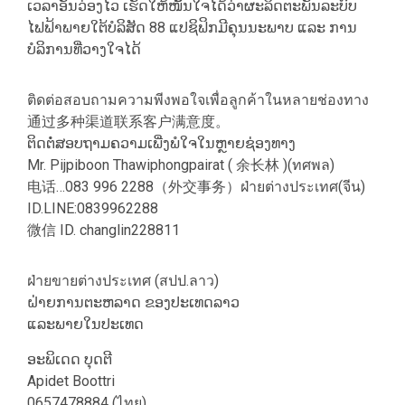
ເວລາອັນວ່ອງໄວ ເຮັດໃຫ້ໜັ້ນໃຈໄດ້ວ່າຜະລິດຕະພັນລະບົບ
ໄຟຟ້າພາຍໃຕ້ບໍລິສັດ 88 ແປຊິຟິກມີຄຸນນະພາບ ແລະ ການ
ບໍລິການທີ່ວາງໃຈໄດ້
ติดต่อสอบถามความพีงพอใจเพื่อลูกค้าในหลายช่องทาง
通过多种渠道联系客户满意度。
ຕິດຕໍ່ສອບຖາມຄວາມເພີ່ງພໍໃຈໃນຫຼາຍຊ່ອງທາງ
Mr. Pijpiboon Thawiphongpairat ( 余长林 )(ทศพล)
电话…083 996 2288（外交事务）ฝ่ายต่างประเทศ(จีน)
ID.LINE:0839962288
微信 ID. changlin228811
ฝ่ายขายต่างประเทศ (สปป.ลาว)
ຝ່າຍການຕະຫລາດ ຂອງປະເທດລາວ
ແລະພາຍໃນປະເທດ
ອະພິເດດ ບຸດຕີ
Apidet Boottri
0657478884 (ไทย)