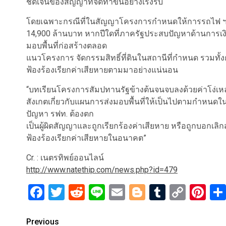
ชัดเจนของสัญญาที่จัดทำขึ้นอย่างเร่งรีบ
โดยเฉพาะกรณีที่ในสัญญาโครงการกำหนดให้การรถไฟ ฯ มีภ
14,900 ล้านบาท หากปีใดที่ภาครัฐประสบปัญหาด้านการเ
มอบพื้นที่ก่อสร้างตลอด
แนวโครงการ จัดกรรมสิทธิ์ที่ดินในสถานีที่กำหนด รวมทั้
ฟ้องร้องเรียกค่าเสียหายตามมาอย่างแน่นอน
“บทเรียนโครงการสัมปทานรัฐข้างต้นจนจบลงด้วยค่าโง่เหล่
สังเกตเกี่ยวกับแผนการส่งมอบพื้นที่ให้เป็นไปตามกำหนดใ
ปัญหา รฟท. ต้องตก
เป็นผู้ผิดสัญญาและถูกเรียกร้องค่าเสียหาย หรือถูกบอก
ฟ้องร้องเรียกค่าเสียหายในอนาคต”
Cr. : เนตรทิพย์ออนไลน์
http://www.natethip.com/news.php?id=479
Facebook
Twitter
Reddit
Line
Email
Blogger
Tumblr
Copy
Pi
Link
Post
Previous