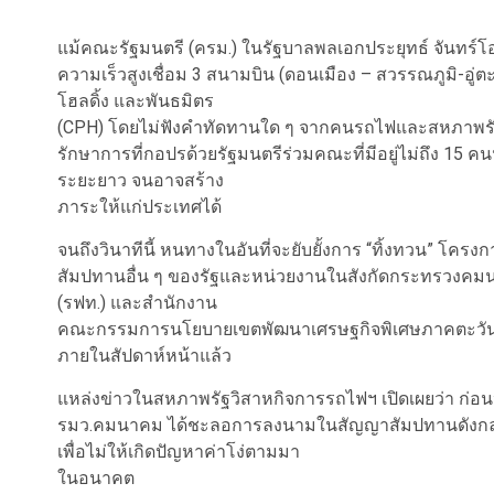
แม้คณะรัฐมนตรี (ครม.) ในรัฐบาลพลเอกประยุทธ์ จันทร
ความเร็วสูงเชื่อม 3 สนามบิน (ดอนเมือง – สวรรณภูมิ-อู่
โฮลดิ้ง และพันธมิตร
(CPH) โดยไม่ฟังคำทัดทานใด ๆ จากคนรถไฟและสหภาพรัฐว
รักษาการที่กอปรด้วยรัฐมนตรีร่วมคณะที่มีอยู่ไม่ถึง 15 ค
ระยะยาว จนอาจสร้าง
ภาระให้แก่ประเทศได้
จนถึงวินาทีนี้ หนทางในอันที่จะยับยั้งการ “ทิ้งทวน” โ
สัมปทานอื่น ๆ ของรัฐและหน่วยงานในสังกัดกระทรวงคมน
(รฟท.) และสำนักงาน
คณะกรรมการนโยบายเขตพัฒนาเศรษฐกิจพิเศษภาคตะวันออ
ภายในสัปดาห์หน้าแล้ว
แหล่งข่าวในสหภาพรัฐวิสาหกิจการรถไฟฯ เปิดเผยว่า ก่อน
รมว.คมนาคม ได้ชะลอการลงนามในสัญญาสัมปทานดังกล่
เพื่อไม่ให้เกิดปัญหาค่าโง่ตามมา
ในอนาคต