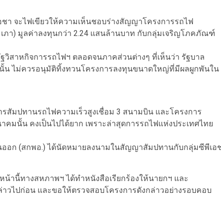
์โอชา จะไฟเขียวให้ความเห็นชอบร่างสัญญาโครงการรถไฟ
ตะเภา) มูลค่าลงทุนกว่า 2.24 แสนล้านบาท กับกลุ่มเจริญโภคภัณฑ์
ิสาหกิจการรถไฟฯ ตลอดจนภาคส่วนต่างๆ ที่เห็นว่า รัฐบาล
นนั้น ไม่ควรอนุมัติทิ้งทวนโครงการลงทุนขนาดใหญ่ที่มีผลผูกพันใน
ครงการสัมปทานรถไฟความเร็วสูงเชื่อม 3 สนามบิน และโครงการ
าคมนั้น คงเป็นไปได้ยาก เพราะล่าสุดการรถไฟแห่งประเทศไทย
ก (สกพอ.) ได้นัดหมายลงนามในสัญญาสัมปทานกับกลุ่มซีพีเอ
หน้านี้ทางสหภาพฯ ได้ทำหนังสือเรียกร้องให้นายกฯ และ
าวไปก่อน และขอให้ตรวจสอบโครงการดังกล่าวอย่างรอบคอบ