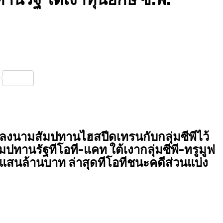
nterest
Share
อลงนามสัมปทานไฮสปีดเทรนกับกลุ่มซีพีไว้
มปทานรัฐทีโอที-แคท ใต้เงากลุ่มซีพี-ทรูมูฟ
แสนล้านบาท ล่าสุดทีโอทีชนะคดีส่วนแบ่ง