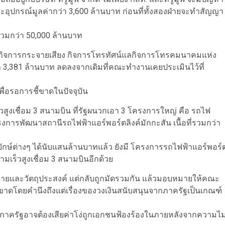
ะอุปกรณ์มูลค่ากว่า 3,600 ล้านบาท ก่อนที่ทั้งสองฝ่ายจะทำสัญญา
่ารวมกว่า 50,000 ล้านบาท
ารกิจการกระจายเสียง กิจการโทรทัศน์แลกิจการโทรคมนาคมแห่ง
กว่า 3,381 ล้านบาท ลดลงจากเดิมที่คณะทำงานเคยประเมินไว้ที่
พื่อรอการชี้ขาดในปัจจุบัน
วสูงเชื่อม 3 สนามบิน ที่รัฐผนวกเอา 3 โครงการใหญ่ คือ รถไฟ
งการพัฒนาสถานีรถไฟฟ้าแอร์พอร์ตลิงค์มักกะสัน เนื้อที่รวมกว่า
กษ์ต่างๆ ได้นับแสนล้านบาทแล้ว ยังมี โครงการรถไฟฟ้าแอร์พอร์
ามเร็วสูงเชื่อม 3 สนามบินอีกด้วย
าหมายและวัตถุประสงค์ แต่กลับถูกมัดรวมกัน แล้วมอบหมายให้คณะ
าดโดยคำนึงถึงแต่เรื่องของวงเงินสนับสนุนจากภาครัฐเป็นเกณฑ์
ี่ภาครัฐอาจต้องเสียค่าโง่ถูกเอกชนฟ้องร้องในภายหลังจากความไม