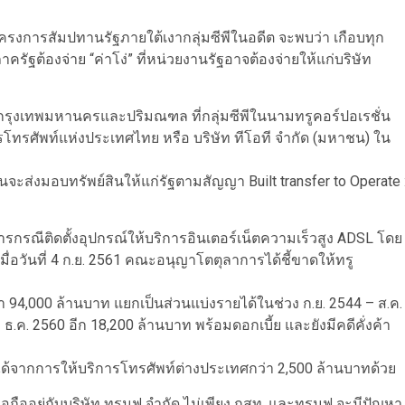
ครงการสัมปทานรัฐภายใต้เงากลุ่มซีพีในอดีต จะพบว่า เกือบทุก
ครัฐต้องจ่าย “ค่าโง่” ที่หน่วยงานรัฐอาจต้องจ่ายให้แก่บริษัท
กรุงเทพมหานครและปริมณฑล ที่กลุ่มซีพีในนามทรูคอร์ปอเรชั่น
ารโทรศัพท์แห่งประเทศไทย หรือ บริษัท ทีโอที จำกัด (มหาชน) ใน
ส่งมอบทรัพย์สินให้แก่รัฐตามสัญญา Built transfer to Operate 
การกรณีติดตั้งอุปกรณ์ให้บริการอินเตอร์เน็ตความเร็วสูง ADSL โดย
เมื่อวันที่ 4 ก.ย. 2561 คณะอนุญาโตตุลาการได้ชี้ขาดให้ทรู
า 94,000 ล้านบาท แยกเป็นส่วนแบ่งรายได้ในช่วง ก.ย. 2544 – ส.ค.
.ค. 2560 อีก 18,200 ล้านบาท พร้อมดอกเบี้ย และยังมีคดีคั่งค้า
ายได้จากการให้บริการโทรศัพท์ต่างประเทศกว่า 2,500 ล้านบาทด้วย
อยู่กับบริษัท ทรูมูฟ จำกัด ไม่เพียง กสท. และทรูมูฟ จะมีปัญหา