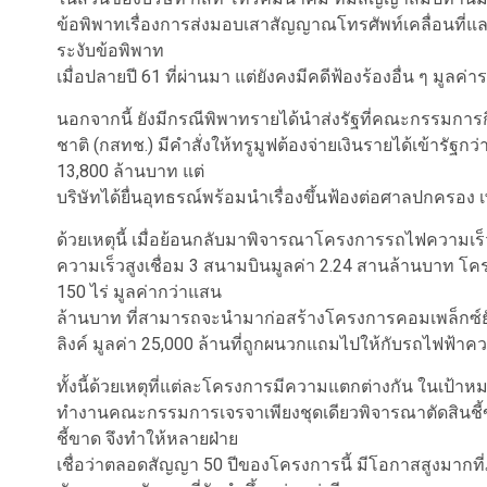
ข้อพิพาทเรื่องการส่งมอบเสาสัญญาณโทรศัพท์เคลื่อนที่แล
ระงับข้อพิพาท
เมื่อปลายปี 61 ที่ผ่านมา แต่ยังคงมีคดีฟ้องร้องอื่น ๆ มูลค
นอกจากนี้ ยังมีกรณีพิพาทรายได้นำส่งรัฐที่คณะกรรมก
ชาติ (กสทช.) มีคำสั่งให้ทรูมูฟต้องจ่ายเงินรายได้เข้ารัฐ
13,800 ล้านบาท แต่
บริษัทได้ยื่นอุทธรณ์พร้อมนำเรื่องขึ้นฟ้องต่อศาลปกครอง เ
ด้วยเหตุนี้ เมื่อย้อนกลับมาพิจารณาโครงการรถไฟความเร็
ความเร็วสูงเชื่อม 3 สนามบินมูลค่า 2.24 สานล้านบาท โคร
150 ไร่ มูลค่ากว่าแสน
ล้านบาท ที่สามารถจะนำมาก่อสร้างโครงการคอมเพล็กซ์ยั
ลิงค์ มูลค่า 25,000 ล้านที่ถูกผนวกแถมไปให้กับรถไฟฟ้าคว
ทั้งนี้ด้วยเหตุที่แต่ละโครงการมีความแตกต่างกัน ในเป้
ทำงานคณะกรรมการเจรจาเพียงชุดเดียวพิจารณาตัดสินชี้ข
ชี้ขาด จึงทำให้หลายฝ่าย
เชื่อว่าตลอดสัญญา 50 ปีของโครงการนี้ มีโอกาสสูงมากท