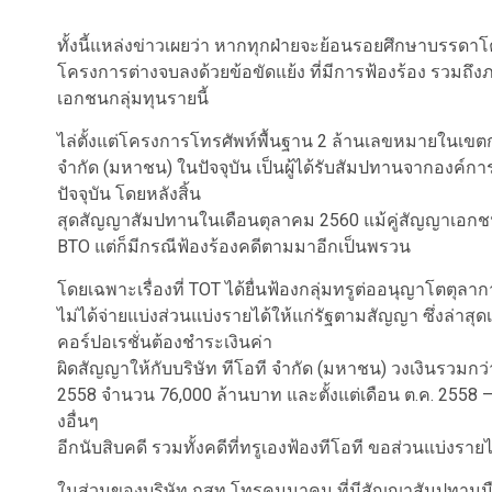
ทั้งนี้แหล่งข่าวเผยว่า หากทุกฝ่ายจะย้อนรอยศึกษาบรรดาโ
โครงการต่างจบลงด้วยข้อขัดแย้ง ที่มีการฟ้องร้อง รวมถึงภา
เอกชนกลุ่มทุนรายนี้
ไล่ตั้งแต่โครงการโทรศัพท์พื้นฐาน 2 ล้านเลขหมายในเขต
จำกัด (มหาชน) ในปัจจุบัน เป็นผู้ได้รับสัมปทานจากองค์ก
ปัจจุบัน โดยหลังสิ้น
สุดสัญญาสัมปทานในเดือนตุลาคม 2560 แม้คู่สัญญาเอกชนจะ
BTO แต่ก็มีกรณีฟ้องร้องคดีตามมาอีกเป็นพรวน
โดยเฉพาะเรื่องที่ TOT ได้ยื่นฟ้องกลุ่มทรูต่ออนุญาโตตุลา
ไม่ได้จ่ายแบ่งส่วนแบ่งรายได้ให้แก่รัฐตามสัญญา ซึ่งล่าสุด
คอร์ปอเรชั่นต้องชำระเงินค่า
ผิดสัญญาให้กับบริษัท ทีโอที จำกัด (มหาชน) วงเงินรวมกว่
2558 จำนวน 76,000 ล้านบาท และตั้งแต่เดือน ต.ค. 2558 – ธ
งอื่นๆ
อีกนับสิบคดี รวมทั้งคดีที่ทรูเองฟ้องทีโอที ขอส่วนแบ่งร
ในส่วนของบริษัท กสท โทรคมนาคม ที่มีสัญญาสัมปทานมือถือ