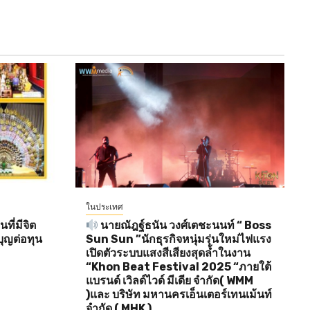
ในประเทศ
ี่มีจิต
นายณัฎฐ์ธนัน วงศ์เตชะนนท์ “ Boss
ุญต่อทุน
Sun Sun ”นักธุรกิจหนุ่มรุ่นใหม่ไฟแรง
เปิดตัวระบบแสงสีเสียงสุดล้ำในงาน
“Khon Beat Festival 2025 “ภายใต้
แบรนด์ เวิลด์ไวด์ มีเดีย จำกัด( WMM
)และ บริษัท มหานครเอ็นเตอร์เทนเม้นท์
จำกัด ( MHK )