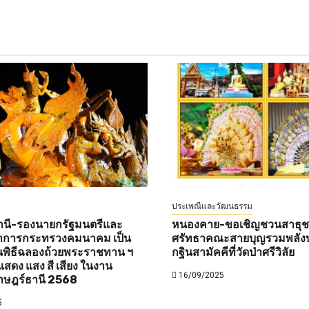
ประเพณีและวัฒนธรรม
านี-รองนายกรัฐมนตรีและ
หนองคาย-ขอเชิญชวนสาธุชนท
ว่าการกระทรวงคมนาคม เป็น
ศรัทธาคณะสายบุญรวมพลังบ
พิธีฉลองถ้วยพระราชทาน ฯ
กฐินสามัคคีที่วัดป่าศรีวิลัย
สดง แสง สี เสียง ในงาน
16/09/2025
าษฎร์ธานี 2568
5