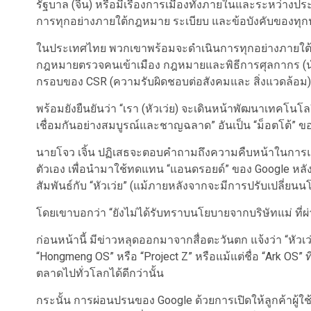
รัฐบาล (จีน) หรือมีเรื่องการเมืองทั้งภายในและระหว่างประเ
การทุกอย่างภายใต้กฎหมาย ระเบียบ และข้อบังคับของทุกป
ในประเทศไทย พวกเขาพร้อมจะดำเนินการทุกอย่างภายใต
กฎหมายตรวจคนเข้าเมือง กฎหมายและพิธีการศุลกากร (น
กรอบของ CSR (ความรับผิดชอบต่อสังคมและ สิ่งแวดล้อม)
พร้อมยังยืนยันว่า “เรา (หัวเว่ย) จะเดินหน้าพัฒนาเทคโนโลย
เชื่อมกันอย่างสมบูรณ์และชาญฉลาด” อันเป็น “ม็อตโต้” 
นายโจว เจิ้น ปฏิเสธจะตอบคำถามถึงความคืบหน้าในการแ
ตัวเอง เพื่อนำมาใช้ทดแทน “แอนดรอยด์” ของ Google หลังถ
สัมพันธ์กับ “หัวเว่ย” (แม้ภายหลังจากจะมีการปรับเปลี่ย
โดยเขาบอกว่า “ยังไม่ได้รับทราบนโยบายจากบริษัทแม่ ที่ผ่
ก่อนหน้านี้ มีข่าวหลุดออกมาจากสื่อตะวันตก แจ้งว่า “หัว
“Hongmeng OS” หรือ “Project Z” หรือแม้แต่ชื่อ “Ark O
ตลาดไปทั่วโลกได้ดีกว่านั้น
กระนั้น การผ่อนปรนของ Google ด้วยการเปิดให้ลูกค้าผู้ใช้