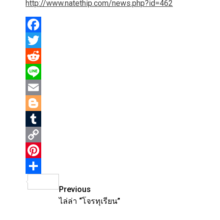
http://www.natethip.com/news.php?id=462
Facebook
Twitter
Reddit
Line
Email
Blogger
Tumblr
Copy
Link
Pinterest
Share
Post
Previous
ไล่ล่า “โจรทุเรียน”
navigation