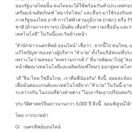
ของรัฐบาลไทยนั้น คนไทยจะได้ใช้พร้อมกันทั่วประเทศก่อนสิ
เตรียมนำผลิตภัณฑ์ “สมาร์ทโฟน” และอื่นๆ มาใช้รองรับเทค
ภาครัฐของไทย อาทิ การไฟฟ้าส่วนภูมิภาค (กฟภ.) หรือ P
ชาติ (ด้านการจราจร) เป็นต้น เพื่อสร้างความเชื่อมั่น และ
เทคโนโลยี” ในวันนี้และวันข้างหน้า
“สำนักข่าวเนตรทิพย์ ออนไลน์” เชื่อว่า…จากนี้ไป คนไทย, บร
แก้ไขปัญหาของทางผู้บริหาร “หัวเว่ย” ทั้งในบริษัทแม่ท
เพราะไม่ว่าผลของ “สงครามการค้า” ที่อาจพัฒนาไปสู่ “ส
หน้าพัฒนาเทคโนโลยีและผลิตภัณฑ์ใหม่ๆ ออกสู่ตลาดโลก
วลี “จีน-ไทย ใช่อื่นไกล…เราคือพี่น้องกัน” สิ่งนี้…ย่อมสะท้
เชื่อมั่นต่อแบรนด์และเทคโนโลยีจาก “หัวเว่ย” ในวันนี้ 
ระหว่างกัน ในแบบที่ต่างฝ่ายต่าง “ไม่เอารัดเอาเปรียบต่อกั
ประวัติศาสตร์จีนยาวนานกว่า 5,000 ปี สิ่งนี้…ย่อมพิสูจน์ได
โดย..กากบาทดำ
Cr. : เนตรทิพย์ออนไลน์