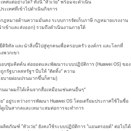
ทศแต่อย่างใด? ทั้งนี้ “หัวเว่ย” พร้อมจะดำเนิน
ระเทศที่เข้าไปดำเนินกิจการ
้กฎหมายด้านความมั่นคง ระบบการจัดเก็บภาษี กฎหมายแรงงาน
ำเข้าและส่งออก) รวมถึงดำเนินงานภายใต้
ีดิจิทัล และนำสิ่งนี้ไปสู่ทุกคนเพื่อครอบครัว องค์กร และโลกที่
ของพวกเขา
อบซุ่มคิดค้น ต่อยอดและพัฒนาระบบปฏิบัติการ (Huawei OS) ของ
ูกรัฐบาลสหรัฐฯ บีบให้ “ตัดทิ้ง” ความ
นนโยบายผ่อนปรนมากขึ้นก็ตาม)
านมาผมก็ได้เห็นจากสื่อเหมือนเช่นคนอื่นๆ”
เว่ย” อยู่ระหว่างการพัฒนา Huawei OS โดยเตรียมประกาศใช้ในชื่อ
S” ที่ดูเป็นสากลและเหมาะสมต่อการจะทำการ
ผลิตภัณฑ์ “หัวเว่ย” ยังคงใช้ระบบปฏิบัติการ “แอนดรอยด์” ต่อไปได้