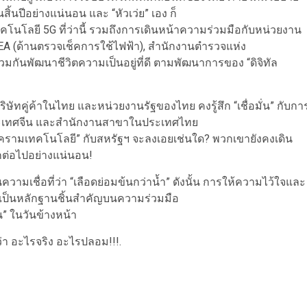
้นปีอย่างแน่นอน และ “หัวเว่ย” เอง ก็
โนโลยี 5G ที่ว่านี้ รวมถึงการเดินหน้าความร่วมมือกับหน่วยงาน
EA (ด้านตรวจเช็คการใช้ไฟฟ้า), สำนักงานตำรวจแห่ง
ร่วมกันพัฒนาชีวิตความเป็นอยู่ที่ดี ตามพัฒนาการของ “ดิจิทัล
ิษัทคู่ค้าในไทย และหน่วยงานรัฐของไทย คงรู้สึก “เชื่อมั่น” กับกา
ี่ประเทศจีน และสำนักงานสาขาในประเทศไทย
งครามเทคโนโลยี” กับสหรัฐฯ จะลงเอยเช่นใด? พวกเขายังคงเดิน
ต่อไปอย่างแน่นอน!
อนความเชื่อที่ว่า “เลือดย่อมข้นกว่าน้ำ” ดังนั้น การให้ความไว้ใจและ
อาจเป็นหลักฐานชิ้นสำคัญบนความร่วมมือ
น” ในวันข้างหน้า
้ว่า อะไรจริง อะไรปลอม!!!.