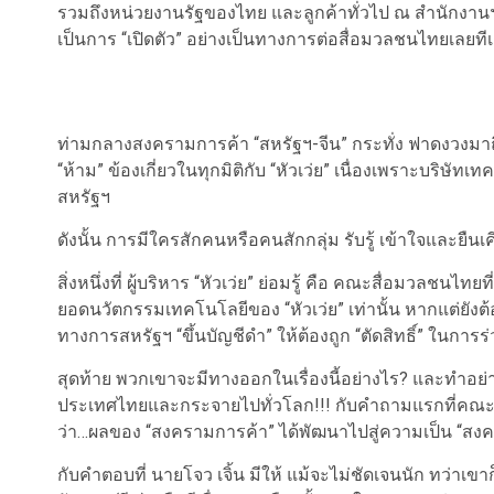
รวมถึงหน่วยงานรัฐของไทย และลูกค้าทั่วไป ณ สำนักงานฯ
เป็นการ “เปิดตัว” อย่างเป็นทางการต่อสื่อมวลชนไทยเลยทีเ
ท่ามกลางสงครามการค้า “สหรัฐฯ-จีน” กระทั่ง ฟาดงวงมาถึง 
“ห้าม” ข้องเกี่ยวในทุกมิติกับ “หัวเว่ย” เนื่องเพราะบริษัท
สหรัฐฯ
ดังนั้น การมีใครสักคนหรือคนสักกลุ่ม รับรู้ เข้าใจและยืนเ
สิ่งหนึ่งที่ ผู้บริหาร “หัวเว่ย” ย่อมรู้ คือ คณะสื่อมวลชนไ
ยอดนวัตกรรมเทคโนโลยีของ “หัวเว่ย” เท่านั้น หากแต่ยังต
ทางการสหรัฐฯ “ขึ้นบัญชีดำ” ให้ต้องถูก “ตัดสิทธิ์” ในการ
สุดท้าย พวกเขาจะมีทางออกในเรื่องนี้อย่างไร? และทำอย่างไ
ประเทศไทยและกระจายไปทั่วโลก!!! กับคำถามแรกที่คณะสื่อมว
ว่า…ผลของ “สงครามการค้า” ได้พัฒนาไปสู่ความเป็น “สง
กับคำตอบที่ นายโจว เจิ้น มีให้ แม้จะไม่ชัดเจนนัก ทว่าเขา