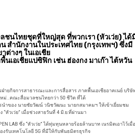
ชนไทยชุดที่ใหญ่สุด ที่พวกเรา (หัวเว่ย) ได้ม
น สำนักงานในประเทศไทย (กรุงเทพฯ) ซึ่งมี
ต่างๆ ในเอเชีย
นเอเชียแปซิฟิก เช่น ฮ่องกง มาเก๊า ไต้หวัน
การฝ่ายกิจการสาธารณะและการสื่อสาร ภาคพื้นเอเชียอาคเนย์ บริษั
ใหม่…คณะสื่อมวลชนไทยกว่า 50 ชีวิต ที่ได้
รนำของ นายชัยวัฒน์ วนิชวัฒนะ นายกสมาคมฯ ให้เข้าเยี่ยมชม
วเว่ย” เมื่อช่วงสายวันที่ 4 มิ.ย.ที่ผ่านมา
N LAB ซึ่ง “หัวเว่ย” ได้ทุ่มทุนหลายร้อยล้านบาท เนรมิตเอาไว้เมื่
องรับเทคโนโลยี 5G ที่มีให้กับพันธมิตรธุรกิจ