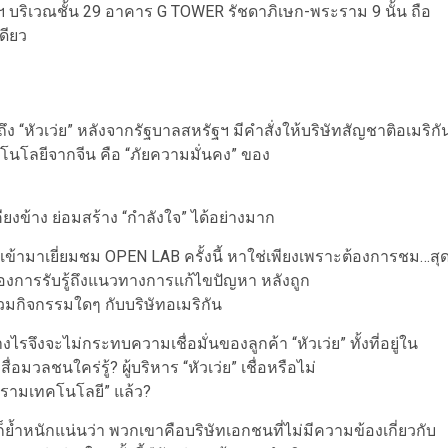
 บริเวณชั้น 29 อาคาร G TOWER รัชดาภิเษก-พระราม 9 นั้น ถือ
ดียว
“หัวเว่ย” หลังจากรัฐบาลสหรัฐฯ มีคำสั่งให้บริษัทสัญชาติอเมริกั
เทคโนโลยีจากจีน คือ “ภัยความมั่นคง” ของ
คียงข้าง ย่อมสร้าง “กำลังใจ” ได้อย่างมาก
ทยที่เข้ามาเยี่ยมชม OPEN LAB ครั้งนี้ หาใช่เพียงเพราะต้องการชม…สุ
้องการรับรู้ถึงแนวทางการแก้ไขปัญหา หลังถูก
ร่วมกิจกรรมใดๆ กับบริษัทอเมริกัน
รจึงจะไม่กระทบความเชื่อมั่นของลูกค้า “หัวเว่ย” ทั้งที่อยู่ใน
ลชนใคร่รู้? ผู้บริหาร “หัวเว่ย” เชื่อหรือไม่
ครามเทคโนโลยี” แล้ว?
ก็ย้ำหนักแน่นว่า พวกเขาคือบริษัทเอกชนที่ไม่มีความข้องเกี่ยวกับ