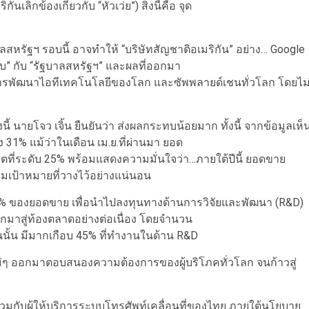
เลิกข้องเกี่ยวกับ “หัวเว่ย”) สิ่งนี้คือ จุด
ลสหรัฐฯ รอบนี้ อาจทำให้ “บริษัทสัญชาติอเมริกัน” อย่าง… Google
ลับ” กับ “รัฐบาลสหรัฐฯ” และผลที่ออกมา
งการพัฒนาไอทีเทคโนโลยีของโลก และซัพพลายด์เชนทั่วโลก โดยไม
้ นายโจว เจิ้น ยืนยันว่า ส่งผลกระทบน้อยมาก ทั้งนี้ จากข้อมูลเห็
 31% แม้ว่าในเดือน เม.ย.ที่ผ่านมา ยอด
ตที่ระดับ 25% พร้อมแสดงความมั่นใจว่า…ภายใต้ปีนี้ ยอดขาย
ามเป้าหมายที่วางไว้อย่างแน่นอน
 ของยอดขาย เพื่อนำไปลงทุนทางด้านการวิจัยและพัฒนา (R&D)
ออกมาสู่ท้องตลาดอย่างต่อเนื่อง โดยจำนวน
นนั้น มีมากเกือบ 45% ที่ทำงานในด้าน R&D
ใหม่ๆ ออกมาตอบสนองความต้องการของผู้บริโภคทั่วโลก จนก้าวสู่
นาร่วมกับผู้ให้บริการระบบโทรศัพท์เคลื่อนที่ของไทย ภายใต้นโยบาย