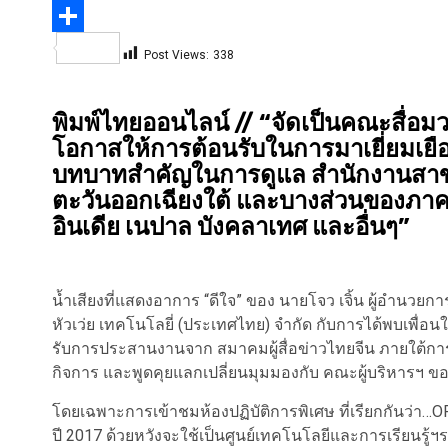
Link
Pinterest
Share
Post Views:
338
พิมพ์ไทยออนไลน์ // “จัดเป็นคณะสื่อมวล
โอกาสให้การต้อนรับในการมาเยี่ยมเยือ
บทบาทสำคัญในการดูแล สำนักงานสาขา
ตะวันออกเฉียงใต้ และบางส่วนของภาคพื้
อินเดีย เนปาล บังคลาเทศ และอื่นๆ”
น้ำเสียงที่แสดงอาการ “ดีใจ” ของ นายโจว เจิ้น ผู้อำนวย
หัวเว่ย เทคโนโลยี่ (ประเทศไทย) จำกัด กับการได้พบเพื่อน
รับการประสานงานจาก สมาคมผู้สื่อข่าวไทยจีน ภายใต้กา
กิจการ และพูดคุยแลกเปลี่ยนมุมมองกับ คณะผู้บริหารฯ ของ “หั
โดยเฉพาะการเข้าชมห้องปฏิบัติการพิเศษ ที่เรียกกันว่า…OPE
ปี 2017 ด้วยหวังจะใช้เป็นศูนย์เทคโนโลยีและการเรียนรู้ฯร