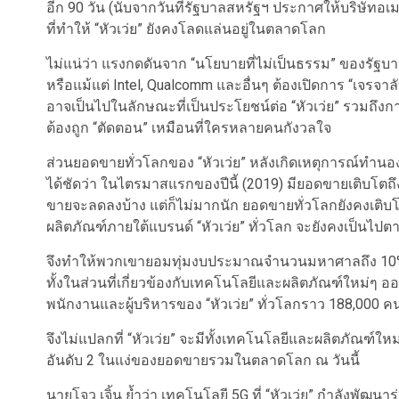
อีก 90 วัน (นับจากวันที่รัฐบาลสหรัฐฯ ประกาศให้บริษัทอเมริกัน
ที่ทำให้ “หัวเว่ย” ยังคงโลดแล่นอยู่ในตลาดโลก
ไม่แน่ว่า แรงกดดันจาก “นโยบายที่ไม่เป็นธรรม” ของรัฐบา
หรือแม้แต่ Intel, Qualcomm และอื่นๆ ต้องเปิดการ “เจรจา
อาจเป็นไปในลักษณะที่เป็นประโยชน์ต่อ “หัวเว่ย” รวมถึ
ต้องถูก “ตัดตอน” เหมือนที่ใครหลายคนกังวลใจ
ส่วนยอดขายทั่วโลกของ “หัวเว่ย” หลังเกิดเหตุการณ์ทำนองนี
ได้ชัดว่า ในไตรมาสแรกของปีนี้ (2019) มียอดขายเติบโตถึง
ขายจะลดลงบ้าง แต่ก็ไม่มากนัก ยอดขายทั่วโลกยังคงเติบโ
ผลิตภัณฑ์ภายใต้แบรนด์ “หัวเว่ย” ทั่วโลก จะยังคงเป็นไปต
จึงทำให้พวกเขายอมทุ่มงบประมาณจำนวนมหาศาลถึง 10%
ทั้งในส่วนที่เกี่ยวข้องกับเทคโนโลยีและผลิตภัณฑ์ใหม่ๆ 
พนักงานและผู้บริหารของ “หัวเว่ย” ทั่วโลกราว 188,000 ค
จึงไม่แปลกที่ “หัวเว่ย” จะมีทั้งเทคโนโลยีและผลิตภัณฑ์
อันดับ 2 ในแง่ของยอดขายรวมในตลาดโลก ณ วันนี้
นายโจว เจิ้น ย้ำว่า เทคโนโลยี 5G ที่ “หัวเว่ย” กำลังพัฒ