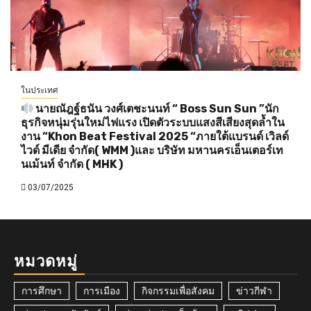
ในประเทศ
นายณัฎฐ์ธนัน วงศ์เตชะนนท์ “ Boss Sun Sun ”นัก
ธุรกิจหนุ่มรุ่นใหม่ไฟแรง เปิดตัวระบบแสงสีเสียงสุดล้ำใน
งาน “Khon Beat Festival 2025 “ภายใต้แบรนด์ เวิลด์
ไวด์ มีเดีย จำกัด( WMM )และ บริษัท มหานครเอ็นเตอร์เท
นเม้นท์ จำกัด ( MHK )
03/07/2025
หมวดหมู่
การศึกษา
การเมือง
กิจกรรมเพื่อสังคม
ข่าวกีฬา