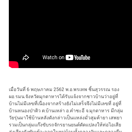
เมื่อวันที่ 6 พฤษภาคม 2562 พ.อ.พรเทพ ชิ้นสุวรรณ รอง
ผอ.รมน.จังหวัดมุกดาหารได้รับแจ้งจากชาวบ้านว่าอยู่ที่
บ้านไม่มีเลขที่เนื่องจากสร้างยังไม่เสร็จจึงไม่มีเลขที่ อยู่ที่
บ้านหนองป่าติว ต.บ้านเหล่า อ.คำชะอี จ.มุกดาหาร มีกลุ่ม
วัยรุ่นมาใช้บ้านหลังดังกล่าวเป็นแหล่งมั่วสุมค้ายา เสพยา
รวมเป็นกลุ่มแก๊งขับรถจักรยานยนต์ดัดแปลงให้ท่อไอเสีย
ส่งเสียงดังขับเข้า-ออกในหมู่บ้านทั้งกลางวันและกลางคืน