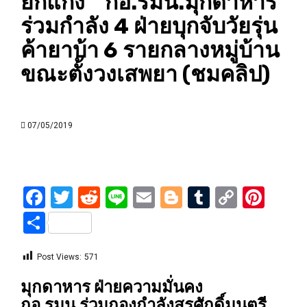
ยกแก๊ง ” กอ.รมน.มุกดาหาร
ร่วมกำลัง 4 ฝ่ายบุกจับวัยรุ่น
ค้ายาบ้า 6 รายกลางหมู่บ้าน
ขณะตั้งวงเสพยา (ชมคลิป)
07/05/2019
Facebook
Twitter
Reddit
Line
Email
Blogger
Tumblr
Copy
Pint
Link
Share
Post Views:
571
มุกดาหาร ฝ่ายความมั่นคง
กอ.รมน.ร่วมกองกำลังสุรศักดิ์มนตรี