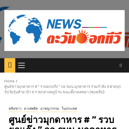
Skip
to
content
Primary
Menu
Home
ศูนย์ข่าวมุกดาหาร # ” รวบยกแก๊ง ” กอ.รมน.มุกดาหาร ร่วมกำลัง 4 ฝ่ายบุก
จับวัยรุ่นค้ายาบ้า 6 รายกลางหมู่บ้าน ขณะตั้งวงเสพยา (ชมคลิป)
คลิปข่าว
ยาเสพติด
อาชญากรรม
ในประเทศ
ศูนย์ข่าวมุกดาหาร # ” รวบ