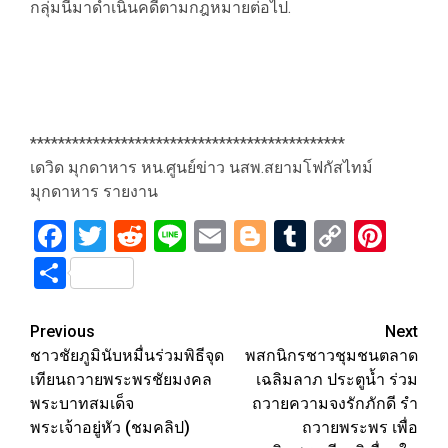
กลุ่มนี้มาดำเนินคดีตามกฎหมายต่อไป.
*********************************************
เดวิด มุกดาหาร หน.ศูนย์ข่าว นสพ.สยามโฟกัสไทม์
มุกดาหาร รายงาน
Facebook
Twitter
Reddit
Line
Email
Blogger
Tumblr
Copy
Pint
Link
Share
Post
Previous
Next
ชาวชัยภูมินับหมื่นร่วมพิธีจุด
พสกนิกรชาวชุมชนตลาด
navigation
เทียนถวายพระพรชัยมงคล
เฉลิมลาภ ประตูน้ำ ร่วม
พระบาทสมเด็จ
ถวายความจงรักภักดี รำ
พระเจ้าอยู่หัว (ชมคลิป)
ถวายพระพร เพื่อ