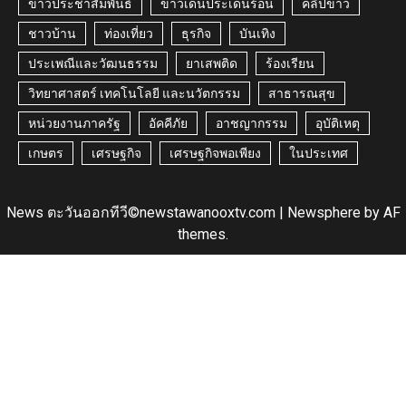
ข่าวประชาสัมพันธ์
ข่าวเด่นประเด็นร้อน
คลิปข่าว
ชาวบ้าน
ท่องเที่ยว
ธุรกิจ
บันเทิง
ประเพณีและวัฒนธรรม
ยาเสพติด
ร้องเรียน
วิทยาศาสตร์ เทคโนโลยี และนวัตกรรม
สาธารณสุข
หน่วยงานภาครัฐ
อัคคีภัย
อาชญากรรม
อุบัติเหตุ
เกษตร
เศรษฐกิจ
เศรษฐกิจพอเพียง
ในประเทศ
News ตะวันออกทีวี©newstawanooxtv.com
|
Newsphere
by AF
themes.