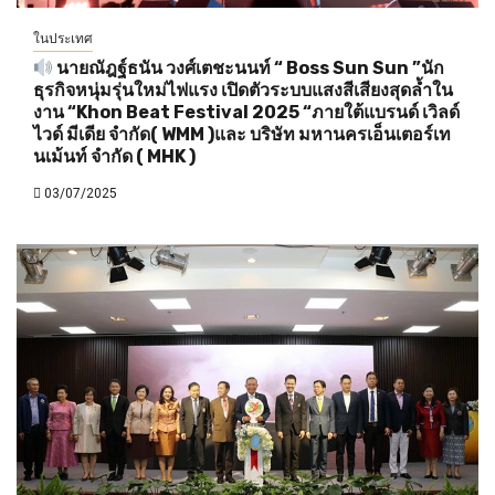
ในประเทศ
นายณัฎฐ์ธนัน วงศ์เตชะนนท์ “ Boss Sun Sun ”นัก
ธุรกิจหนุ่มรุ่นใหม่ไฟแรง เปิดตัวระบบแสงสีเสียงสุดล้ำใน
งาน “Khon Beat Festival 2025 “ภายใต้แบรนด์ เวิลด์
ไวด์ มีเดีย จำกัด( WMM )และ บริษัท มหานครเอ็นเตอร์เท
นเม้นท์ จำกัด ( MHK )
03/07/2025