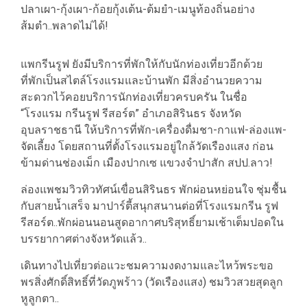
ปลาเผา-กุ้งเผา-ก้อยกุ้งเต้น-ต้มยำ-เมนูท้องถิ่นอย่าง
ส้มตำ..พลาดไม่ได้!
แพกรีนรูฟ ยังมีบริการที่พักให้กับนักท่องเที่ยวอีกด้วย
ที่พักเป็นสไตล์โรงแรมและบ้านพัก มีสิ่งอำนวยความ
สะดวกไว้คอยบริการนักท่องเที่ยวครบครัน ในชื่อ
“โรงแรม กรีนรูฟ รีสอร์ต” อำเภอสิรินธร จังหวัด
อุบลราชธานี ให้บริการที่พัก-เครื่องดื่มชา-กาแฟ-ล่องแพ-
จัดเลี้ยง โดยสถานที่ตั้งโรงแรมอยู่ใกล้วัดเรืองแสง ก่อน
ข้ามด่านช่องเม็ก เมืองปากเซ แขวงจำปาสัก สปป.ลาว!
ล่องแพชมวิวทิวทัศน์เขื่อนสิรินธร พักผ่อนหย่อนใจ ชุ่มชื้น
กับสายน้ำเสร็จ มาปาร์ตี้สนุกสนานต่อที่โรงแรมกรีน รูฟ
รีสอร์ต..พักผ่อนนอนสูดอากาศบริสุทธิ์ยามเช้าเต็มปอดใน
บรรยากาศต่างจังหวัดแล้ว..
เดินทางไปเที่ยวต่อแวะชมความงดงามและไหว้พระขอ
พรสิ่งศักดิ์สิทธิ์ที่วัดภูพร้าว (วัดเรืองแสง) ชมวิวสวยสุดลูก
หูลูกตา..