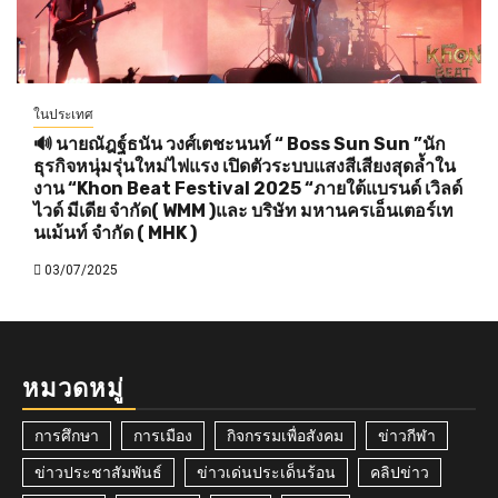
ในประเทศ
🔊 นายณัฎฐ์ธนัน วงศ์เตชะนนท์ “ Boss Sun Sun ”นัก
ธุรกิจหนุ่มรุ่นใหม่ไฟแรง เปิดตัวระบบแสงสีเสียงสุดล้ำใน
งาน “Khon Beat Festival 2025 “ภายใต้แบรนด์ เวิลด์
ไวด์ มีเดีย จำกัด( WMM )และ บริษัท มหานครเอ็นเตอร์เท
นเม้นท์ จำกัด ( MHK )
03/07/2025
หมวดหมู่
การศึกษา
การเมือง
กิจกรรมเพื่อสังคม
ข่าวกีฬา
ข่าวประชาสัมพันธ์
ข่าวเด่นประเด็นร้อน
คลิปข่าว