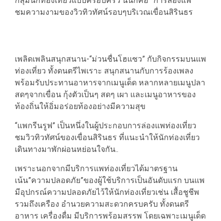
กลุ่มนักท่องเที่ยวแบบครอบครัว นั่นก็คือ ”การล่องแพ”
ชมความงามของวิวทิวทัศน์รอบๆบริเวณเขื่อนสิรินธร
เพลิดเพลินสนุกสนาน-“ม่วนชื่นโฮแซว” กับกิจกรรมบนแพ
ท่องเที่ยว ทั้งดนตรีไพเราะ สนุกสนานกับการร้องเพลง
พร้อมรับประทานอาหารจากเมนูเด็ด หลากหลายเมนูปลา
สดๆจากเขื่อน กุ้งตัวเป็นๆ สดๆ เผา และเมนูอาหารของ
ท้องถิ่นให้อิ่มอร่อยท้องอย่างมีความสุข
“แพกรีนรูฟ” เป็นหนึ่งในผู้ประกอบการล่องแพท่องเที่ยว
ชมวิวทิวทัศน์ของเขื่อนสิรินธร ที่แนะนำให้นักท่องเที่ยว
เดินทางมาพักผ่อนหย่อนใจกัน..
เพราะนอกจากมีบริการแพท่องเที่ยวได้มาตรฐาน
เน้น”ความปลอดภัย”ของผู้ใช้บริการเป็นอันดับแรก บนแพ
มีอุปกรณ์ความปลอดภัยไว้ให้นักท่องเที่ยวเช่น เสื้อชูชีพ
รวมถึงเครือง อำนวยความสะดวกครบครับ ทั้งดนตรี
อาหาร เครื่องดื่ม มีบริการพร้อมสรรพ โดยเฉพาะเมนูเด็ด