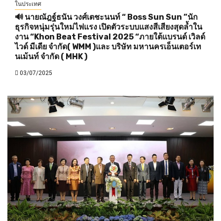
ในประเทศ
🔊 นายณัฎฐ์ธนัน วงศ์เตชะนนท์ “ Boss Sun Sun ”นัก
ธุรกิจหนุ่มรุ่นใหม่ไฟแรง เปิดตัวระบบแสงสีเสียงสุดล้ำใน
งาน “Khon Beat Festival 2025 “ภายใต้แบรนด์ เวิลด์
ไวด์ มีเดีย จำกัด( WMM )และ บริษัท มหานครเอ็นเตอร์เท
นเม้นท์ จำกัด ( MHK )
03/07/2025