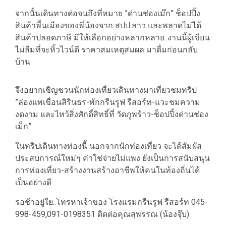
จากนั้นเดินทางต่อจนถึงที่หมาย ”ด่านช่องเม๊ก” ช็อปปิ้ง
สินค้าพื้นเมืองของพี่น้องจาก สปป.ลาว และพลาดไม่ได้
สินค้าปลอดภาษี มีให้เลือกอย่างหลากหลาย..งานนี้ผู้เขียน
ไม่ลืมที่จะหิ้วไวน์ดี ราคาสมเหตุสมผล มาดื่มก่อนกลับ
บ้าน
จึงอยากเชิญชวนนักท่องเที่ยวเดินทางมาเที่ยวชมทริป
”ล่องแพเขื่อนสิรินธร-พักกรีนรูฟ รีสอร์ท-แวะชมความ
งดงาม และไหว้สิ่งศักดิ์สิทธิ์ที่ วัดภูพร้าว-ช็อปปิ้งด่านช่อง
เม็ก”
ในทริปเดินทางท่องนี้ นอกจากนักท่องเที่ยว จะได้สัมผัส
ประสบการณ์ใหม่ๆ ค่าใช่จ่ายไม่แพง ยังเป็นการสนับสนุน
การท่องเที่ยว-สร้างงานสร้างอาชีพให้คนในท้องถิ่นได้
เป็นอย่างดี
รอช้าอยู่ใย..โทรหาเจ้าของ โรงแรมกรีนรูฟ รีสอร์ท 045-
998-459,091-0198351 ติดต่อคุณสุพรรณ (น้องจุ๊บ)