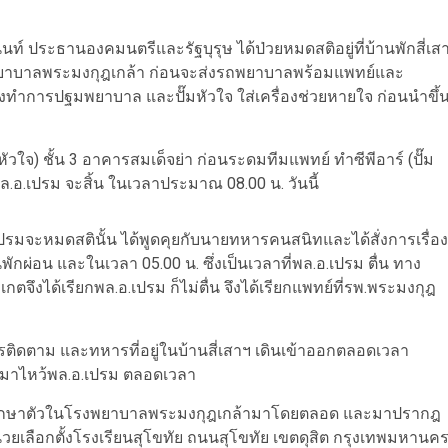
นนท์ ประธานองคมนตรีและรัฐบุรุษ ได้ป่วยหมดสติอยู่ที่บ้านพักสี่เส
่โรงพยาบาลพระมงกุฎเกล้า ก่อนจะส่งรถพยาบาลพร้อมแพทย์และ
ึงทำการปฐมพยาบาล และปั๊มหัวใจ ใส่เครื่องช่วยหายใจ ก่อนนำขึ้
หัวใจ) ชั้น 3 อาคารสมเด็จย่า ก่อนระดมทีมแพทย์ ทำซีพีอาร์ (ปั๊ม
ล.อ.เปรม จะสิ้น ในเวลาประมาณ 08.00 น. วันนี้
อ.เปรมจะหมดสตินั้น ได้พูดคุยกับนายทหารคนสนิทและได้สั่งการเรื่อง
นพักผ่อน และในเวลา 05.00 น. ซึ่งเป็นเวลาที่พล.อ.เปรม ตื่น ทาง
ั่งเกตจึงได้เรียกพล.อ.เปรม ก็ไม่ตื่น จึงได้เรียกแพทย์ที่รพ.พระมงกุฎ
ติดตาม และทหารที่อยู่ในบ้านสี่เสาฯ เดินเข้าออกตลอดเวลา
ัยมาไหว้พล.อ.เปรม ตลอดเวลา
ข้ารักษาตัวในโรงพยาบาลพระมงกุฎเกล้ามาโดยตลอด และมาปรากฎ
่วยเลือกตั้งโรงเรียนสุโขทัย ถนนสุโขทัย เขตดุสิต กรุงเทพมหานค