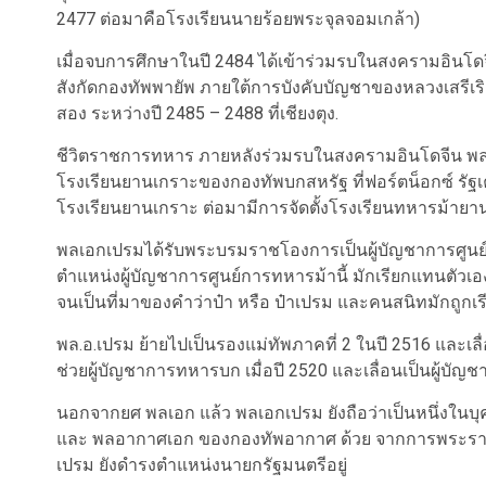
2477 ต่อมาคือโรงเรียนนายร้อยพระจุลจอมเกล้า)
เมื่อจบการศึกษาในปี 2484 ได้เข้าร่วมรบในสงครามอินโดจี
สังกัดกองทัพพายัพ ภายใต้การบังคับบัญชาของหลวงเสรีเริงฤ
สอง ระหว่างปี 2485 – 2488 ที่เชียงตุง.
ชีวิตราชการทหาร ภายหลังร่วมรบในสงครามอินโดจีน พล.อ.เป
โรงเรียนยานเกราะของกองทัพบกสหรัฐ ที่ฟอร์ตน็อกซ์ รัฐเค
โรงเรียนยานเกราะ ต่อมามีการจัดตั้งโรงเรียนทหารม้ายานเ
พลเอกเปรมได้รับพระบรมราชโองการเป็นผู้บัญชาการศูนย์กา
ตำแหน่งผู้บัญชาการศูนย์การทหารม้านี้ มักเรียกแทนตัวเองต่อผ
จนเป็นที่มาของคำว่าป๋า หรือ ป๋าเปรม และคนสนิทมักถูกเรีย
พล.อ.เปรม ย้ายไปเป็นรองแม่ทัพภาคที่ 2 ในปี 2516 และเลื่อ
ช่วยผู้บัญชาการทหารบก เมื่อปี 2520 และเลื่อนเป็นผู้บั
นอกจากยศ พลเอก แล้ว พลเอกเปรม ยังถือว่าเป็นหนึ่งในบุค
และ พลอากาศเอก ของกองทัพอากาศ ด้วย จากการพระราชท
เปรม ยังดำรงตำแหน่งนายกรัฐมนตรีอยู่