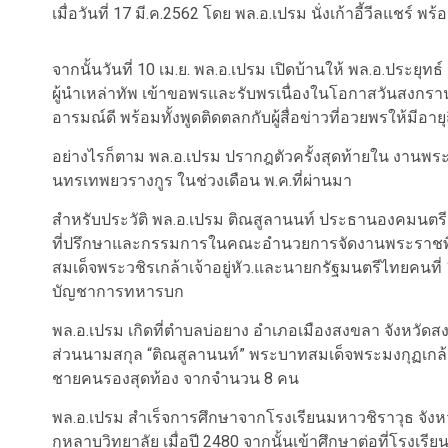
เมื่อวันที่ 17 มี.ค.2562 โดย พล.อ.เปรม นั่งเก้าอี้วีลแชร์ 
จากนั้นวันที่ 10 เม.ย. พล.อ.เปรม เปิดบ้านให้ พล.อ.ปร
ผู้นำเหล่าทัพ เข้าขอพรและรับพรเนื่องในโอกาสวันสงกรานต์ ซ
อารมณ์ดี พร้อมทั้งพูดติดตลกกับผู้สื่อข่าวที่อวยพรให้มีอาย
อย่างไรก็ตาม พล.อ.เปรม ปรากฎตัวครั้งสุดท้ายใน งานพร
นทรเทพยวรางกูร ในช่วงเดือน พ.ค.ที่ผ่านมา
สำหรับประวัติ พล.อ.เปรม ติณสูลานนท์ ประธานองคมนตรี รั
ที่ปรึกษาและกรรมการในคณะอำนวยการจัดงานพระราชพิ
สมเด็จพระวชิรเกล้าเจ้าอยู่หัว.และนายกรัฐมนตรีไทยคนที่ 
บัญชาการทหารบก
พล.อ.เปรม เกิดที่ตำบลบ่อยาง อำเภอเมืองสงขลา จังหวัดสงขล
ส่วนนามสกุล “ติณสูลานนท์” พระบาทสมเด็จพระมงกุฏเกล้าเจ้
ชายคนรองสุดท้อง จากจำนวน 8 คน
พล.อ.เปรม สำเร็จการศึกษาจากโรงเรียนมหาวชิราวุธ จั
กุหลาบวิทยาลัย เมื่อปี 2480 จากนั้นเข้าศึกษาต่อที่โรงเรียนเ