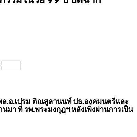
nterest
Share
 พล.อ.เปรม ติณสูลานนท์ ปธ.องคมนตรีและ
ผ่านมา ที่ รพ.พระมงกุฎฯ หลังเพิ่งผ่านการเป็น