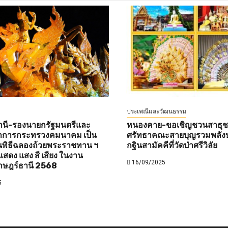
ประเพณีและวัฒนธรรม
านี-รองนายกรัฐมนตรีและ
หนองคาย-ขอเชิญชวนสาธุชนท
ว่าการกระทรวงคมนาคม เป็น
ศรัทธาคณะสายบุญรวมพลังบ
พิธีฉลองถ้วยพระราชทาน ฯ
กฐินสามัคคีที่วัดป่าศรีวิลัย
สดง แสง สี เสียง ในงาน
16/09/2025
าษฎร์ธานี 2568
5