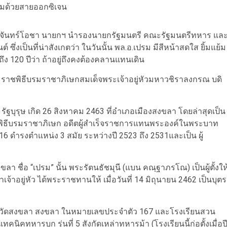
พร้อมด้วยสายออกซิเจน
ะยุทธ์ จันทร์โอชา นายกฯ นำรองนายกรัฐมนตรี คณะรัฐมนตรีทหาร แล
ึ่งเป็นที่น่าสังเกตว่า ในวันนั้น พล.อ.เปรม มีสีหน้าสดใส ยิ้มแย้ม
ุถึง 120 ปีว่า ถ้าอยู่ถึงคงต้องคลานแทนเดิน
ะราชพิธีบรมราชาภิเษกสมเด็จพระเจ้าอยู่หัวมหาวชิราลงกรณ บดิ
ฐบุรุษ เกิด 26 สิงหาคม 2463 ที่อำเภอเมืองสงขลา โดยล่าสุดเป็น
ธีบรมราชาภิเษก อดีตผู้สำเร็จราชการแทนพระองค์ในพระบาท
16 ดำรงตำแหน่ง 3 สมัย ระหว่างปี 2523 ถึง 2531และเป็น ผู้
า ชื่อ “เปรม” นั้น พระรัตนธัชมุนี (แบน คณฺฐาภรโณ) เป็นผู้ตั้งให
าอยู่หัว ได้พระราชทานให้ เมื่อวันที่ 14 มิถุนายน 2462 เป็นบุตร
งหวัดสงขลา สงขลา ในหมายเลขประจำตัว 167 และโรงเรียนสวน
ทคนิคทหารบก รุ่นที่ 5 สังกัดเหล่าทหารม้า (โรงเรียนนี้ก่อตั้งเมื่อป