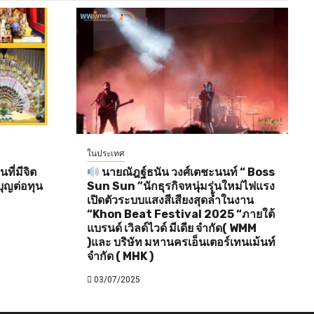
ในประเทศ
ี่มีจิต
นายณัฎฐ์ธนัน วงศ์เตชะนนท์ “ Boss
ุญต่อทุน
Sun Sun ”นักธุรกิจหนุ่มรุ่นใหม่ไฟแรง
เปิดตัวระบบแสงสีเสียงสุดล้ำในงาน
“Khon Beat Festival 2025 “ภายใต้
แบรนด์ เวิลด์ไวด์ มีเดีย จำกัด( WMM
)และ บริษัท มหานครเอ็นเตอร์เทนเม้นท์
จำกัด ( MHK )
03/07/2025