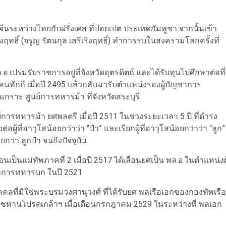
นระหว่างไทยกับฝรั่งเศส ที่ปอยเปต ประเทศกัมพูชา จากนั้นเข้า
ทธิ์ (จรูญ รัตนกุล เสรีเริงฤทธิ์) ทำการรบในสงครามโลกครั้งที่
รมรับราชการอยู่ที่จังหวัดอุตรดิตถ์ และได้รับทุนไปศึกษาต่อที่
นทักกี เมื่อปี 2495 แล้วกลับมารับตำแหน่งรองผู้บัญชาการ
กราะ ศูนย์การทหารม้า ที่จังหวัดสระบุรี
รทหารม้า ยศพลตรี เมื่อปี 2511 ในช่วงระยะเวลา 5 ปี ที่ดำรง
ู้ที่อาวุโสน้อยกว่าว่า “ป๋า” และเรียกผู้ที่อาวุโสน้อยกว่าว่า “ลูก”
กว่า ลูกป๋า จนถึงปัจจุบัน
นเป็นแม่ทัพภาคที่ 2 เมื่อปี 2517 ได้เลื่อนยศเป็น พล.อ.ในตำแหน่งผู
ญชาการทหารบก ในปี 2521
คลที่มิใช่พระบรมวงศานุวงศ์ ที่ได้รับยศ พลเรือเอกของกองทัพเรือ
านโปรดเกล้าฯ เมื่อเดือนกรกฎาคม 2529 ในระหว่างที่ พลเอก