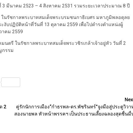
ที่ 3 มีนาคม 2523 – 4 สิงหาคม 2531 รวมระยะเวลาประมาณ 8 ปี
ี ในรัชกาลพระบาทสมเด็จพระบรมชนกาธิเบศร มหาภูมิพลอดุลย
บปฏิบัติหน้าที่วันที่ 13 ตุลาคม 2559 เพื่อไปดำรงตำแหน่งผู้
นวาคม 2559
ตรี ในรัชกาลพระบาทสมเด็จพระวชิรเกล้าเจ้าอยู่หัว วันที่ 2
ัญกรรม
nterest
Share
Nex
ด 2
คู่รักนักการเมือง“กำธรพล-ดร.พัชรินทร์”จูงมือสู่ประตูวิวาห
สองนายพล หัวหน้าพรรคฯ เป็นประธานเลี้ยงฉลองสุดชื่นมื่