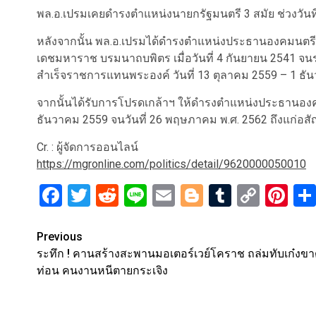
พล.อ.เปรมเคยดำรงตำแหน่งนายกรัฐมนตรี 3 สมัย ช่วงวัน
หลังจากนั้น พล.อ.เปรมได้ดำรงตำแหน่งประธานองคมนตร
เดชมหาราช บรมนาถบพิตร เมื่อวันที่ 4 กันยายน 2541 จนระงั
สำเร็จราชการแทนพระองค์ วันที่ 13 ตุลาคม 2559 – 1 ธั
จากนั้นได้รับการโปรดเกล้าฯ ให้ดำรงตำแหน่งประธานองคมน
ธันวาคม 2559 จนวันที่ 26 พฤษภาคม พ.ศ. 2562 ถึงแก่อส
Cr. : ผู้จัดการออนไลน์
https://mgronline.com/politics/detail/9620000050010
Facebook
Twitter
Reddit
Line
Email
Blogger
Tumblr
Copy
Pi
Link
Post
Previous
ระทึก ! คานสร้างสะพานมอเตอร์เวย์โคราช ถล่มทับเก๋งขา
navigation
ท่อน คนงานหนีตายกระเจิง