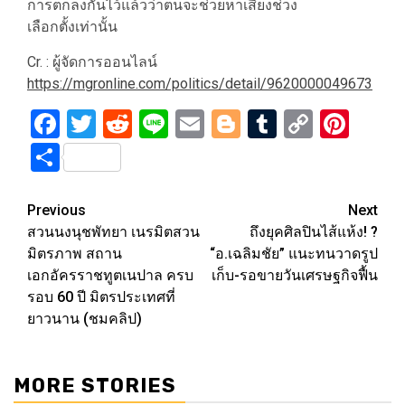
การตกลงกันไว้แล้วว่าตนจะช่วยหาเสียงช่วง
เลือกตั้งเท่านั้น
Cr. : ผู้จัดการออนไลน์
https://mgronline.com/politics/detail/9620000049673
Facebook
Twitter
Reddit
Line
Email
Blogger
Tumblr
Copy
Pint
Link
Share
Post
Previous
Next
สวนนงนุชพัทยา เนรมิตสวน
ถึงยุคศิลปินไส้แห้ง! ?
navigation
มิตรภาพ สถาน
“อ.เฉลิมชัย” แนะทนวาดรูป
เอกอัครราชทูตเนปาล ครบ
เก็บ-รอขายวันเศรษฐกิจฟื้น
รอบ 60 ปี มิตรประเทศที่
ยาวนาน (ชมคลิป)
MORE STORIES