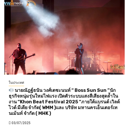
ในประเทศ
นายณัฎฐ์ธนัน วงศ์เตชะนนท์ “ Boss Sun Sun ”นัก
ธุรกิจหนุ่มรุ่นใหม่ไฟแรง เปิดตัวระบบแสงสีเสียงสุดล้ำใน
งาน “Khon Beat Festival 2025 “ภายใต้แบรนด์ เวิลด์
ไวด์ มีเดีย จำกัด( WMM )และ บริษัท มหานครเอ็นเตอร์เท
นเม้นท์ จำกัด ( MHK )
03/07/2025