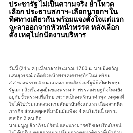
ประชารัฐ ไม่เป็นความจริง ย้ำโหวต
เลือก ประธานสภาฯ-เลือกนายกฯ ใน
ทิศทางเดียวกัน พร้อมแจงตั้งใจแต่แรก
จะลาออกจากหัวหน้าพรรค หลังเลือก
ตั้ง เหตุไม่ถนัดงานบริหาร
วันนี้ (24 พ.ค.) เมื่อเวลาประมาณ 17.00 น. นายมิ่งขวัญ
แสงสุวรรณ์ อดีตหัวหน้าพรรคเศรษฐกิจใหม่ พร้อม
ส.ส.ของพรรค 4 คน แถลงภายหลังร่วมรัฐพิธีเปิดประชุม
รัฐสภา ถึงเรื่องจุดยืนของพรรคว่า พรรคเศรษฐกิจใหม่ยัง
อยู่กับขั้วพรรคเพื่อไทย เพราะเป็นคนรักษาคำพูด เหตุผลที่
ไม่ได้ไปร่วมแถลงลงนามสัตยาบันตั้งแต่แรก เนื่องจากติด
ภารกิจ ส่วนเหตุผลที่มายืนยันเพียง 4 คนในวันนี้ เพราะ
ส.ส.อีก 2 คน คือ
นายมนูญ สิวาภิรมย์รัตน์ และนางมารศรี ขจรเรืองโรจน์
ไม่ได้เตรียมชุดสุภาพมาเปลี่ยนจากชุดปกติขาวที่เข้าร่วม