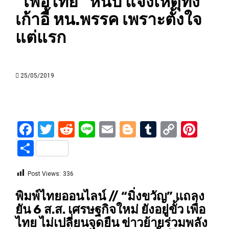
“เพื่อไทย” หนึบ แจงเหตุทิ้ง
เก้าอี้ หน.พรรค เพราะตั้งใจ
แต่แรก
25/05/2019
Facebook
Twitter
Reddit
Line
Email
Blogger
Tumblr
Copy
Pint
Link
Share
Post Views:
336
พิมพ์ไทยออนไลน์ // “มิ่งขวัญ” แถลง
ยัน 6 ส.ส. เศรษฐกิจใหม่ ยังอยู่ขั้ว เพื่อ
ไทย ไม่เปลี่ยนจุดยืน ข่าวย้ายร่วมพลัง