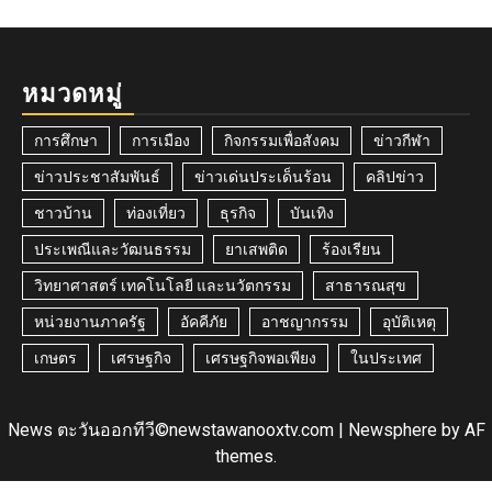
หมวดหมู่
การศึกษา
การเมือง
กิจกรรมเพื่อสังคม
ข่าวกีฬา
ข่าวประชาสัมพันธ์
ข่าวเด่นประเด็นร้อน
คลิปข่าว
ชาวบ้าน
ท่องเที่ยว
ธุรกิจ
บันเทิง
ประเพณีและวัฒนธรรม
ยาเสพติด
ร้องเรียน
วิทยาศาสตร์ เทคโนโลยี และนวัตกรรม
สาธารณสุข
หน่วยงานภาครัฐ
อัคคีภัย
อาชญากรรม
อุบัติเหตุ
เกษตร
เศรษฐกิจ
เศรษฐกิจพอเพียง
ในประเทศ
News ตะวันออกทีวี©newstawanooxtv.com
|
Newsphere
by AF
themes.