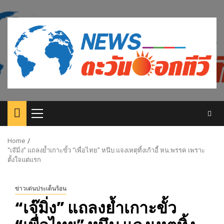
Skip
to
content
Primary
Menu
Home
“เจ๊มิ่ง” แถลงย้ำเกาะขั้ว “เพื่อไทย” หนึบ แจงเหตุทิ้งเก้าอี้ หน.พรรค เพราะ
ตั้งใจแต่แรก
ข่าวเด่นประเด็นร้อน
“เจ๊มิ่ง” แถลงย้ำเกาะขั้ว