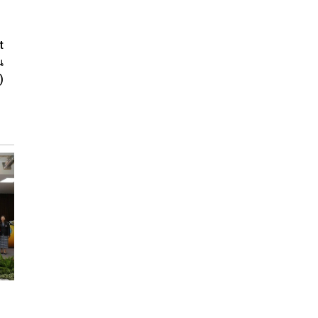
t
น
)