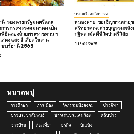
ประเพณีและวัฒนธรรม
านี-รองนายกรัฐมนตรีและ
หนองคาย-ขอเชิญชวนสาธุชนท
ว่าการกระทรวงคมนาคม เป็น
ศรัทธาคณะสายบุญรวมพลังบ
พิธีฉลองถ้วยพระราชทาน ฯ
กฐินสามัคคีที่วัดป่าศรีวิลัย
สดง แสง สี เสียง ในงาน
16/09/2025
าษฎร์ธานี 2568
5
หมวดหมู่
การศึกษา
การเมือง
กิจกรรมเพื่อสังคม
ข่าวกีฬา
ข่าวประชาสัมพันธ์
ข่าวเด่นประเด็นร้อน
คลิปข่าว
ชาวบ้าน
ท่องเที่ยว
ธุรกิจ
บันเทิง