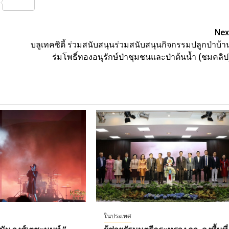
nterest
Share
Nex
บลูเทคซิตี้ ร่วมสนับสนุนร่วมสนับสนุนกิจกรรมปลูกป่าบ้า
ร่มโพธิ์ทองอนุรักษ์ป่าชุมชนและป่าต้นน้ำ (ชมคลิป
ในประเทศ