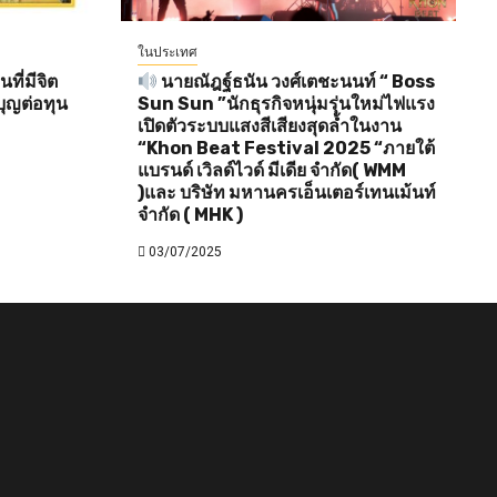
ในประเทศ
ี่มีจิต
นายณัฎฐ์ธนัน วงศ์เตชะนนท์ “ Boss
ุญต่อทุน
Sun Sun ”นักธุรกิจหนุ่มรุ่นใหม่ไฟแรง
เปิดตัวระบบแสงสีเสียงสุดล้ำในงาน
“Khon Beat Festival 2025 “ภายใต้
แบรนด์ เวิลด์ไวด์ มีเดีย จำกัด( WMM
)และ บริษัท มหานครเอ็นเตอร์เทนเม้นท์
จำกัด ( MHK )
03/07/2025