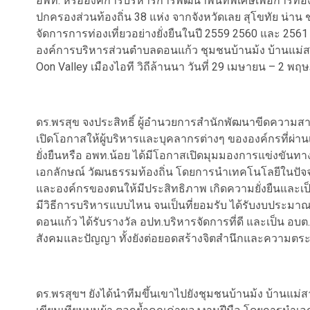
​อพท. หรือองค์การบริหารการพัฒนาพื้นที่พิเศษเพื่อการท่อ
ปกครองส่วนท้องถิ่น 38 แห่ง จากจังหวัดเลย สุโขทัย น่า
จัดการการท่องเที่ยวอย่างยั่งยืนในปี 2559 2560 และ 2561 
องค์การบริหารส่วนตำบลดอนแก้ว ชุมชนบ้านม้ง บ้านแม่สาให
Oon Valley เมืองไอที วิถีล้านนา วันที่ 29 เมษายน – 2 พ
​ดร.พรสุข จงประสิทธิ์ ผู้อำนวยการสำนักพัฒนาขีดความสาม
เปิดโอกาสให้ผู้บริหารและบุคลากรต่างๆ ขององค์กรที่ผ
ยั่งยืนหรือ อพท.น้อย ได้มีโอกาสเปิดมุมมองการแข่งขัน
เอกลักษณ์ วัฒนธรรมท้องถิ่น โดยการนำเทคโนโลยีในปัจจุบั
และองค์กรของตนให้มีประสิทธิภาพ เกิดความยั่งยืนและเ
มีวิธีการบริหารแบบไหน จนเป็นที่ยอมรับ ได้รับงบประมาณ
ดอนแก้ว ได้รับรางวัล อปท.บริหารจัดการที่ดี และเป็น อบต.โ
สังคมและปัญญา ทั้งยังต่อยอดสร้างจิตสำนึกและความตระ
​ดร.พรสุขฯ ยังได้นำทีมขึ้นเขาไปยังชุมชนบ้านม้ง บ้านแม่สาใ