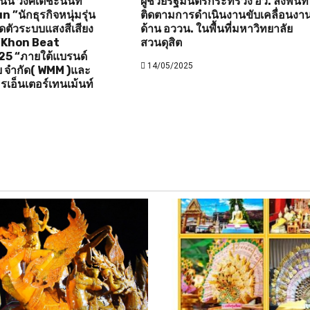
ัน วงศ์เตชะนนท์ “
ผู้ช่วยรัฐมนตรีกระทรวง อว. ลงพื้นที่
”นักธุรกิจหนุ่มรุ่น
ติดตามการดำเนินงานขับเคลื่อนงา
ิดตัวระบบแสงสีเสียง
ด้าน อววน. ในพื้นที่มหาวิทยาลัย
 “Khon Beat
สวนดุสิต
25 “ภายใต้แบรนด์
14/05/2025
ดีย จำกัด( WMM )และ
รเอ็นเตอร์เทนเม้นท์