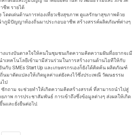
อกลักษณ์และภูมิปัญญามาต่อยอดงานทางวัฒนธรรมและวิถีชีวิต
าชีพ รายได้
งขิง โดดเด่นด้านการท่องเที่ยวเชิงสุขภาพ ดูแลรักษาสุขภาพด้วย
ียง นำภูมิปัญญาท้องถิ่นมาประกอบอาชีพ สร้างสรรค์ผลิตภัณฑ์ต่างๆ
ละสร้างแรงบันดาลใจให้คนในชุมชนเกิดความคิดความฝันที่อยากจะมี
ำเทคโนโลยีเข้ามามีส่วนร่วมในการสร้างงานด้านไอทีให้กับ
กับ SMEs Start Up และเกษตรกรเองก็ยังได้คิดค้น ผลิตภัณฑ์
ิ่นมาดัดแปลงให้เกิดมูลค่าแต่ยังคงไว้ซึ่งประเพณี วัฒนธรรม
ันไป
ดคุย ซักถาม จะช่วยทำให้เกิดความคิดสร้างสรรค์ ที่สามารถนำไปสู่
กยภาพ การประชาสัมพันธ์ การเข้าถึงซึ่งข้อมูลต่างๆ ส่งผลให้เกิด
ึ้นและยั่งยืนต่อไป.