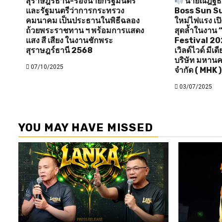
สุราษฎร์ธานี-รองนายกรัฐมนตรี
นายณัฎฐ์ธน
และรัฐมนตรีว่าการกระทรวง
Boss Sun Sun 
คมนาคม เป็นประธานในพิธีฉลอง
ใหม่ไฟแรง เป
ถ้วยพระราชทาน ฯ พร้อมการแสดง
สุดล้ำในงาน
แสง สี เสียง ในงานชักพระ
Festival 20
สุราษฎร์ธานี 2568
เวิลด์ไวด์ มีเ
บริษัท มหานค
07/10/2025
จำกัด ( MHK )
03/07/2025
YOU MAY HAVE MISSED