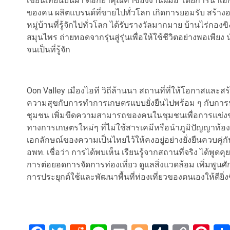
เขียนเทียนบนผ้า ตอกย้ำคุณค่าของงานฝีมือ โดยการนำเ
ของคน ผลิตแบรนด์ที่ขายไปทั่วโลก เกิดการยอมรับ สร้างอ
​หมู่บ้านที่รู้จักไปทั่วโลก ได้รับรางวัลมากมาย บ้านไร่กอ
สมุนไพร ถ่ายทอดจากรุ่นสู่รุ่นเพื่อให้ใช้ชีวิตอย่างพอเพ
จนเป็นที่รู้จัก
​Oon Valley เมืองไอที วิถีล้านนา สถานที่ที่ให้โอกาสแ
ความสุขกับการทำการเกษตรแบบยั่งยืนไปพร้อม ๆ กับการน
ชุมชน เพิ่มขีดความสามารถของคนในชุมชนเพื่อการแข่งขัน
ทางการเกษตรใหม่ๆ ที่ไม่ใช้สารเคมีหรือนำภูมิปัญญาท้องถ
เอกลักษณ์ของความเป็นไทยไว้ให้คงอยู่อย่างยั่งยืนควบคู่ก
​อพท. เชื่อว่า การได้พบเห็น เรียนรู้จากสถานที่จริง ได้พู
การต่อยอดการจัดการท่องเที่ยว ดูแลสิ่งแวดล้อม เพิ่มพูนศั
การประยุกต์ใช้และพัฒนาพื้นที่ท่องเที่ยวของตนเองให้ดียิ่งข