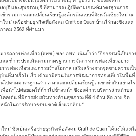
งเที่ยวอย่างยั่งยืน (องค์การมหาชน) พาผู้บริหาร ขององค์กร
น ชลบุรี และสุพรรณบุรี ที่สามารถปฏิบัติตามเกณฑ์มาตรฐานการ
เข้าร่วมการแลกเปลี่ยนเรียนรู้องค์กรต้นแบบที่จังหวัดเชียงใหม่ ณ
ม่ เครือข่ายธุรกิจเพื่อสังคม Craft de Quarr บ้านไร่กองขิงและ
ฤษภาคม 2562 ที่ผ่านมา
ารถการท่องเที่ยว (สพข.) ของ อพท. เน้นย้ำว่า “กิจกรรมนี้เป็นกา
่านเกณฑ์การประเมินตามมาตรฐานการจัดการการท่องเที่ยวอย่าง
ทางการท่องเที่ยวและการสร้างโอกาส เสริมสร้างจากจุดขายความเป็
นที่มาเร็วไปเร็ว เข้ามามีส่วนในการพัฒนาการท่องเที่ยวในพื้นที่
ป็นไปตามมาตรฐานสากล มาแลกเปลี่ยนเรียนรู้ว่าเขาทำกันอย่างไร
เพื่อนำไปต่อยอดให้ก้าวไปข้างหน้า ซึ่งองค์การบริหารส่วนตำบล
ดดเด่น ที่มีการส่งเสริมทางด้านสุขภาวะที่ดี 4 ด้าน คือ กาย จิต
หนักในการรักษาธรรมชาติ สิ่งแวดล้อม”
หม่ ซึ่งเป็นเครือข่ายธุรกิจเพื่อสังคม Craft de Quarr ได้ลงไม้ลงมื