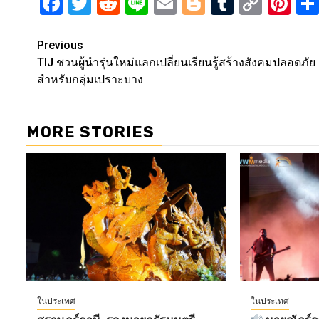
Facebook
Twitter
Reddit
Line
Email
Blogger
Tumblr
Copy
Pi
Link
Post
Previous
TIJ ชวนผู้นำรุ่นใหม่แลกเปลี่ยนเรียนรู้สร้างสังคมปลอดภัย
navigation
สำหรับกลุ่มเปราะบาง
MORE STORIES
ในประเทศ
ในประเทศ