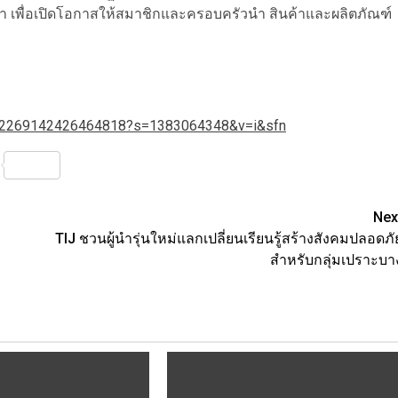
 เพื่อเปิดโอกาสให้สมาชิกและครอบครัวนำ สินค้าและผลิตภัณฑ์
s/2269142426464818?s=1383064348&v=i&sfn
nterest
Share
Nex
TIJ ชวนผู้นำรุ่นใหม่แลกเปลี่ยนเรียนรู้สร้างสังคมปลอดภั
สำหรับกลุ่มเปราะบา