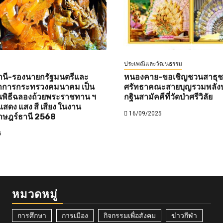
ประเพณีและวัฒนธรรม
านี-รองนายกรัฐมนตรีและ
หนองคาย-ขอเชิญชวนสาธุชนท
ว่าการกระทรวงคมนาคม เป็น
ศรัทธาคณะสายบุญรวมพลังบ
พิธีฉลองถ้วยพระราชทาน ฯ
กฐินสามัคคีที่วัดป่าศรีวิลัย
สดง แสง สี เสียง ในงาน
16/09/2025
าษฎร์ธานี 2568
5
หมวดหมู่
การศึกษา
การเมือง
กิจกรรมเพื่อสังคม
ข่าวกีฬา