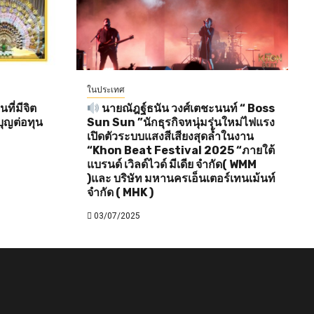
ในประเทศ
ี่มีจิต
นายณัฎฐ์ธนัน วงศ์เตชะนนท์ “ Boss
ุญต่อทุน
Sun Sun ”นักธุรกิจหนุ่มรุ่นใหม่ไฟแรง
เปิดตัวระบบแสงสีเสียงสุดล้ำในงาน
“Khon Beat Festival 2025 “ภายใต้
แบรนด์ เวิลด์ไวด์ มีเดีย จำกัด( WMM
)และ บริษัท มหานครเอ็นเตอร์เทนเม้นท์
จำกัด ( MHK )
03/07/2025