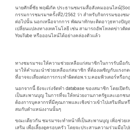
นายศักดิ์ชัย พฤฒิภัค ประธานชมรมสื่อสังคมออนไลน์(So
กรรมการชมรมฯครั้งที่2/2562 ว่า สำหรับกิจกรรมของชม
ต่อไปนั้น นอกเหนือจากการ พัฒนาทักษะติดอาวุธทางปัญญา
เปลี่ยนแปลงทางเทคโนโลยี เช่น สามารถอัพโหลดข่าวตัดต่
YouTube หรือออนไลน์ได้อย่างคล่องตัวแล้ว
ทางชมรมฯจะให้ความช่วยเหลือแก่สมาชิกในการรับมือกับป
มาให้คำแนะนำช่วยเหลือแก่สมาชิก ที่ต้องเผชิญกับแรงกดดั
ที่อาจจะเสี่ยงต่อการกระทำผิดต่อพ.ร.บ.คอมพิวเตอร์หรือก
นอกจากนี้ ยังจะเร่งจัดทำ database ของสมาชิก โดยเปิดรับ
เป็นสะพานบุญ ในการที่จะให้หน่วยงานภาครัฐและเอกชนหร
ต้องการบุคลากรที่มีคุณภาพและเชิงข่าวเข้าไปเสริมที
สมกับตำแหน่งงานนั้นๆ
ขณะเดียวกัน ชมรมฯจะทำหน้าที่เป็นสะพานบุญ เพิ่อช่วยเห
เสริม เพื่อเลี้ยงดูครอบครัว โดยจะประสานความร่วมมือไ