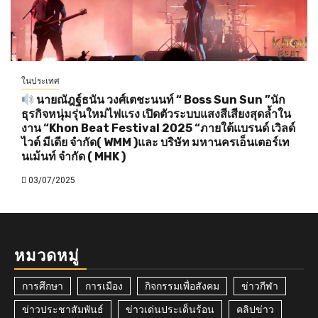
ในประเทศ
นายณัฎฐ์ธนัน วงศ์เตชะนนท์ “ Boss Sun Sun ”นัก
ธุรกิจหนุ่มรุ่นใหม่ไฟแรง เปิดตัวระบบแสงสีเสียงสุดล้ำใน
งาน “Khon Beat Festival 2025 “ภายใต้แบรนด์ เวิลด์
ไวด์ มีเดีย จำกัด( WMM )และ บริษัท มหานครเอ็นเตอร์เท
นเม้นท์ จำกัด ( MHK )
03/07/2025
หมวดหมู่
การศึกษา
การเมือง
กิจกรรมเพื่อสังคม
ข่าวกีฬา
ข่าวประชาสัมพันธ์
ข่าวเด่นประเด็นร้อน
คลิปข่าว