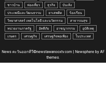
ชาวบ้าน
ท่องเที่ยว
ธุรกิจ
บันเทิง
ประเพณีและวัฒนธรรม
ยาเสพติด
ร้องเรียน
วิทยาศาสตร์ เทคโนโลยี และนวัตกรรม
สาธารณสุข
หน่วยงานภาครัฐ
อัคคีภัย
อาชญากรรม
อุบัติเหตุ
เกษตร
เศรษฐกิจ
เศรษฐกิจพอเพียง
ในประเทศ
News ตะวันออกทีวี©newstawanooxtv.com
|
Newsphere
by AF
themes.