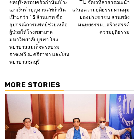
ชลบุรี-ครอบครัวกำนันเป๊าะ
TIJ จัดเวทีสาธารณะนำ
navigation
เอาเงินทำบุญงานศพกำนัน
เสนอความยุติธรรมผ่านมุม
เป๊าะกว่า 15 ล้านบาท ซื้อ
มองประชาชน สานพลัง
อุปกรณ์การแพทย์ช่วยเหลือ
มนุษยธรรม…สร้างสรรค์
ผู้ป่วยให้โรงพยาบาล
ความยุติธรรม
มหาวิทยาลัยบูรพา โรง
พยาบาลสมเด็จพระบรม
ราชเทวี ณ ศรีราชา และโรง
พยาบาลชลบุรี
MORE STORIES