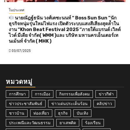
ในประเทศ
นายณัฎฐ์ธนัน วงศ์เตชะนนท์ “ Boss Sun Sun ”นัก
ธุรกิจหนุ่มรุ่นใหม่ไฟแรง เปิดตัวระบบแสงสีเสียงสุดล้ำใน
งาน “Khon Beat Festival 2025 “ภายใต้แบรนด์ เวิลด์
ไวด์ มีเดีย จำกัด( WMM )และ บริษัท มหานครเอ็นเตอร์เท
นเม้นท์ จำกัด ( MHK )
03/07/2025
หมวดหมู่
การศึกษา
การเมือง
กิจกรรมเพื่อสังคม
ข่าวกีฬา
ข่าวประชาสัมพันธ์
ข่าวเด่นประเด็นร้อน
คลิปข่าว
ชาวบ้าน
ท่องเที่ยว
ธุรกิจ
บันเทิง
ประเพณีและวัฒนธรรม
ยาเสพติด
ร้องเรียน