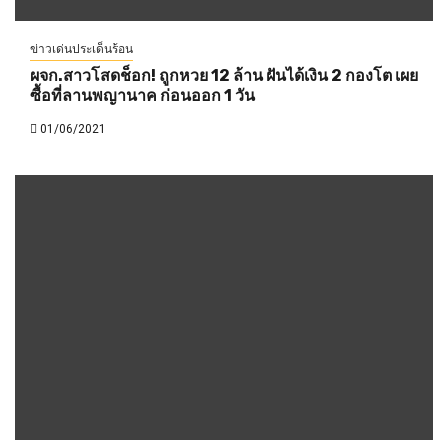
ข่าวเด่นประเด็นร้อน
ผจก.สาวโสดช็อก! ถูกหวย 12 ล้าน ฝันได้เงิน 2 กองโต เผย
ซื้อที่ลานพญานาค ก่อนออก 1 วัน
01/06/2021