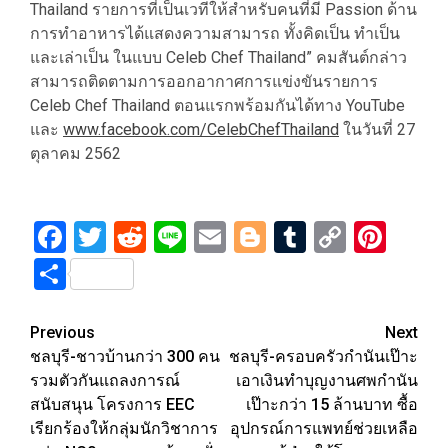
Thailand รายการที่เป็นเวทีให้สำหรับคนที่มี Passion ด้าน
การทำอาหารได้แสดงความสามารถ ทั้งคิดเป็น ทำเป็น
และเล่าเป็น ในแบบ Celeb Chef Thailand” คมสันต์กล่าว
​สามารถติดตามการออกอากาศการแข่งขันรายการ
Celeb Chef Thailand ตอนแรกพร้อมกันได้ทาง YouTube
และ
www.facebook.com/CelebChefThailand
ในวันที่ 27
ตุลาคม 2562
Facebook
Twitter
Reddit
Line
Email
Blogger
Tumblr
Copy
Pint
Link
Share
Post
Previous
Next
ชลบุรี-ชาวบ้านกว่า 300 คน
ชลบุรี-ครอบครัวกำนันเป๊าะ
navigation
รวมตัวกันแถลงการณ์
เอาเงินทำบุญงานศพกำนัน
สนับสนุน โครงการ EEC
เป๊าะกว่า 15 ล้านบาท ซื้อ
เรียกร้องให้กลุ่มนักวิชาการ
อุปกรณ์การแพทย์ช่วยเหลือ