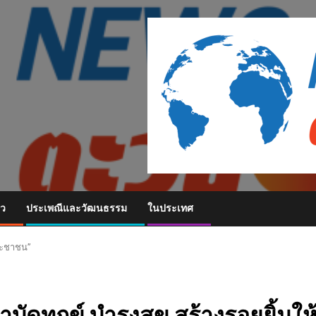
ยว
ประเพณีและวัฒนธรรม
ในประเทศ
ประชาชน”
ัดทุกข์ บำรุงสุข สร้างรอยยิ้มให