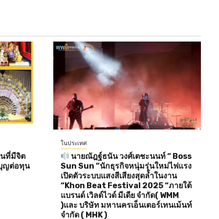
ในประเทศ
ี่มีจิต
นายณัฎฐ์ธนัน วงศ์เตชะนนท์ “ Boss
ุญต่อทุน
Sun Sun ”นักธุรกิจหนุ่มรุ่นใหม่ไฟแรง
เปิดตัวระบบแสงสีเสียงสุดล้ำในงาน
“Khon Beat Festival 2025 “ภายใต้
แบรนด์ เวิลด์ไวด์ มีเดีย จำกัด( WMM
)และ บริษัท มหานครเอ็นเตอร์เทนเม้นท์
จำกัด ( MHK )