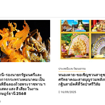
ประเพณีและวัฒนธรรม
านี-รองนายกรัฐมนตรีและ
หนองคาย-ขอเชิญชวนสาธุชนท
ว่าการกระทรวงคมนาคม เป็น
ศรัทธาคณะสายบุญรวมพลังบ
พิธีฉลองถ้วยพระราชทาน ฯ
กฐินสามัคคีที่วัดป่าศรีวิลัย
สดง แสง สี เสียง ในงาน
16/09/2025
าษฎร์ธานี 2568
5