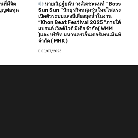
ี่มีจิต
นายณัฎฐ์ธนัน วงศ์เตชะนนท์ “ Boss
ุญต่อทุน
Sun Sun ”นักธุรกิจหนุ่มรุ่นใหม่ไฟแรง
เปิดตัวระบบแสงสีเสียงสุดล้ำในงาน
“Khon Beat Festival 2025 “ภายใต้
แบรนด์ เวิลด์ไวด์ มีเดีย จำกัด( WMM
)และ บริษัท มหานครเอ็นเตอร์เทนเม้นท์
จำกัด ( MHK )
03/07/2025