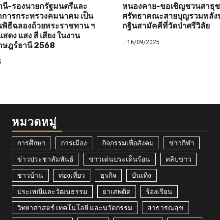
านี-รองนายกรัฐมนตรีและ
หนองคาย-ขอเชิญชวนสาธุชนท
ว่าการกระทรวงคมนาคม เป็น
ศรัทธาคณะสายบุญรวมพลังบ
พิธีฉลองถ้วยพระราชทาน ฯ
กฐินสามัคคีที่วัดป่าศรีวิลัย
สดง แสง สี เสียง ในงาน
16/09/2025
าษฎร์ธานี 2568
5
หมวดหมู่
การศึกษา
การเมือง
กิจกรรมเพื่อสังคม
ข่าวกีฬา
ข่าวประชาสัมพันธ์
ข่าวเด่นประเด็นร้อน
คลิปข่าว
ชาวบ้าน
ท่องเที่ยว
ธุรกิจ
บันเทิง
ประเพณีและวัฒนธรรม
ยาเสพติด
ร้องเรียน
วิทยาศาสตร์ เทคโนโลยี และนวัตกรรม
สาธารณสุข