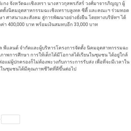
งปะกง จังหวัดฉะเชิงเทรา นางสาวกุลพรภัสร์ วงศ์มาจารภิญญา ผู้
รจัดตั้งนิคมอุตสาหกรรมฉะเชิงเทราบลูเทค ซิตี้ และคณะฯ ร่วมทอด
ึกษา ศาสนาและสังคม สู่การพัฒนาอย่างยั่งยืน โดยทางบริษัทฯ ได้
ูลค่า 400,000 บาท พร้อมเงินสมทบอีก 33,000 บาท
ิล พีแลนด์ จำกัดและผู้บริหารโครงการจัดตั้ง นิคมอุตสาหกรรมฉะ
ุณภาพการศึกษา การให้เด็กได้มีโอกาสได้เรียนในชุมชน ได้อยู่ใกล้
พ่อแม่ผู้ปกครองก็ไม่ต้องพะวงกับภาระการรับส่ง เพื่อที่จะมีเวลาใน
ในชุมชนได้มีคุณภาพชีวิตที่ดีขึ้นต่อไป
nterest
Share