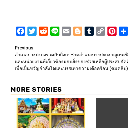
Facebook
Twitter
Reddit
Line
Email
Blogger
Tumblr
Copy
Pi
Link
Post
Previous
อำเภอบางปะกงร่วมกับกิ่งกาชาดอำเภอบางปะกง บลูเทคซิต
navigation
และหน่วยงานที่เกี่ยวข้องมอบสิ่งของช่วยเหลือผู้ประสบอัคค
เพื่อเป็นขวัญกำลังใจและบรรเทาความเดือดร้อน (ชมคลิป)
MORE STORIES