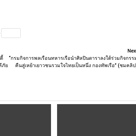
nterest
Share
Nex
ี้
“กรมกิจการพลเรือนทหารเรือนำศิลปินดาราลงใต้ร่วมกิจกรร
ีภัย
คืนสู่เหย้าเยาวชนรวมใจไทยเป็นหนึ่ง กองทัพเรือ” (ชมคลิป