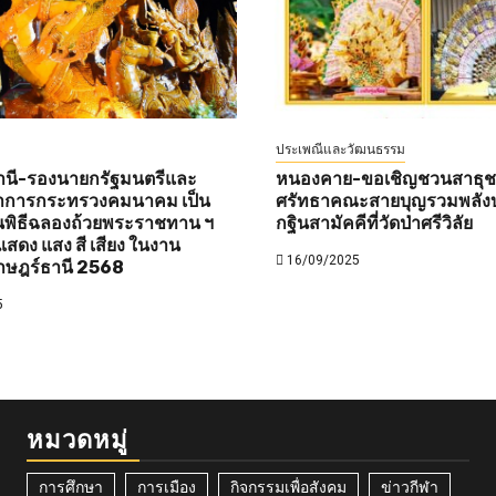
ประเพณีและวัฒนธรรม
านี-รองนายกรัฐมนตรีและ
หนองคาย-ขอเชิญชวนสาธุชนท
ว่าการกระทรวงคมนาคม เป็น
ศรัทธาคณะสายบุญรวมพลังบ
พิธีฉลองถ้วยพระราชทาน ฯ
กฐินสามัคคีที่วัดป่าศรีวิลัย
สดง แสง สี เสียง ในงาน
16/09/2025
าษฎร์ธานี 2568
5
หมวดหมู่
การศึกษา
การเมือง
กิจกรรมเพื่อสังคม
ข่าวกีฬา