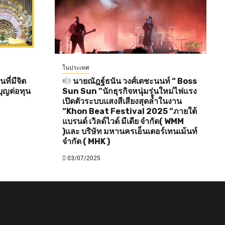
ในประเทศ
ี่มีจิต
นายณัฎฐ์ธนัน วงศ์เตชะนนท์ “ Boss
ุญต่อทุน
Sun Sun ”นักธุรกิจหนุ่มรุ่นใหม่ไฟแรง
เปิดตัวระบบแสงสีเสียงสุดล้ำในงาน
“Khon Beat Festival 2025 “ภายใต้
แบรนด์ เวิลด์ไวด์ มีเดีย จำกัด( WMM
)และ บริษัท มหานครเอ็นเตอร์เทนเม้นท์
จำกัด ( MHK )
03/07/2025