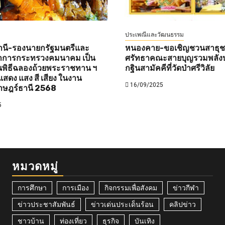
ประเพณีและวัฒนธรรม
านี-รองนายกรัฐมนตรีและ
หนองคาย-ขอเชิญชวนสาธุชนท
ว่าการกระทรวงคมนาคม เป็น
ศรัทธาคณะสายบุญรวมพลังบ
พิธีฉลองถ้วยพระราชทาน ฯ
กฐินสามัคคีที่วัดป่าศรีวิลัย
สดง แสง สี เสียง ในงาน
16/09/2025
าษฎร์ธานี 2568
5
หมวดหมู่
การศึกษา
การเมือง
กิจกรรมเพื่อสังคม
ข่าวกีฬา
ข่าวประชาสัมพันธ์
ข่าวเด่นประเด็นร้อน
คลิปข่าว
ชาวบ้าน
ท่องเที่ยว
ธุรกิจ
บันเทิง