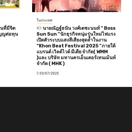
ในประเทศ
ี่มีจิต
นายณัฎฐ์ธนัน วงศ์เตชะนนท์ “ Boss
ุญต่อทุน
Sun Sun ”นักธุรกิจหนุ่มรุ่นใหม่ไฟแรง
เปิดตัวระบบแสงสีเสียงสุดล้ำในงาน
“Khon Beat Festival 2025 “ภายใต้
แบรนด์ เวิลด์ไวด์ มีเดีย จำกัด( WMM
)และ บริษัท มหานครเอ็นเตอร์เทนเม้นท์
จำกัด ( MHK )
03/07/2025