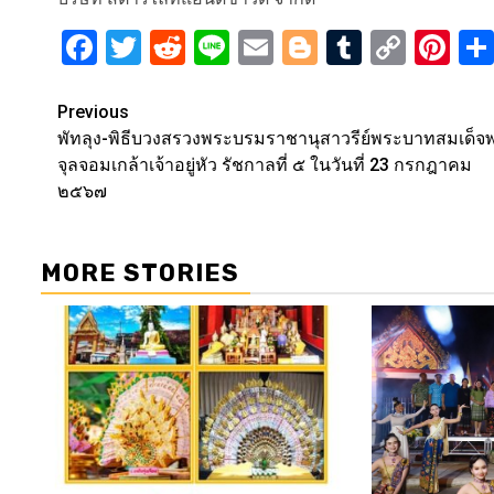
Facebook
Twitter
Reddit
Line
Email
Blogger
Tumblr
Copy
Pi
Link
Post
Previous
พัทลุง-พิธีบวงสรวงพระบรมราชานุสาวรีย์พระบาทสมเด็จ
navigation
จุลจอมเกล้าเจ้าอยู่หัว รัชกาลที่ ๕ ในวันที่ 23 กรกฎาคม
๒๕๖๗
MORE STORIES