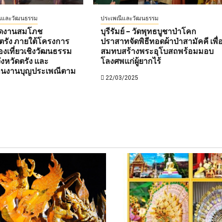
ีและวัฒนธรรม
ประเพณีและวัฒนธรรม
เปิดงานสมโภช
บุรีรัมย์ – วัดพุทธบูชาป่าโคก
ตรัง ภายใต้โครงการ
ปราสาทจัดพิธีทอดผ้าป่าสามัคคี เพื่
องเที่ยวเชิงวัฒนธรรม
สมทบสร้างพระอุโบสถพร้อมมอบ
งหวัดตรัง และ
โลงศพแก่ผู้ยากไร้
านงานบุญประเพณีตาม
22/03/2025