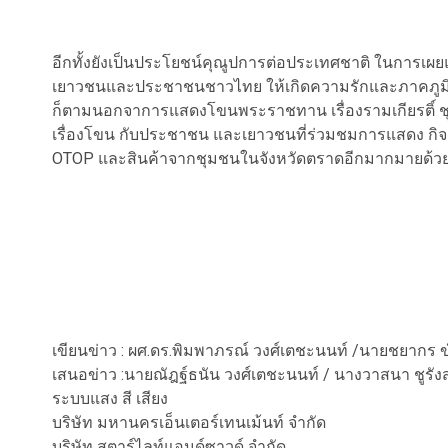
อีกทั้งยังเป็นประโยชน์คุณูปการต่อประเทศชาติ ในการเ
เยาวชนและประชาชนชาวไทย ให้เกิดความรักและภาคภูมิใ
ก็ตามนอกจาการแสดงโขนพระราชทาน เรื่องรามเกียรติ์ ช
เรื่องโขน กับประชาชน และเยาวชนที่ร่วมชมการแสดง กิจก
OTOP และสินค้าจากชุมชนในจังหวัดตราดอีกมากมายด้ว
เขียนข่าว : ผศ.ดร.พิมพาภรณ์ วงศ์เตชะนนท์ /นายชยากร
เสนอข่าว :นายณัฎฐ์ธนัน วงศ์เตชะนนท์ / นางวาสนา ชูรังส
ระบบแสง สี เสียง
บริษัท มหานครเอ็นเตอร์เทนเม้นท์ จำกัด
บริษัท สตาร์ไลท์แอนด์ซาวด์ จำกัด