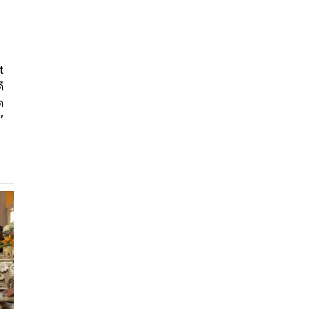
t
ี
ด
’