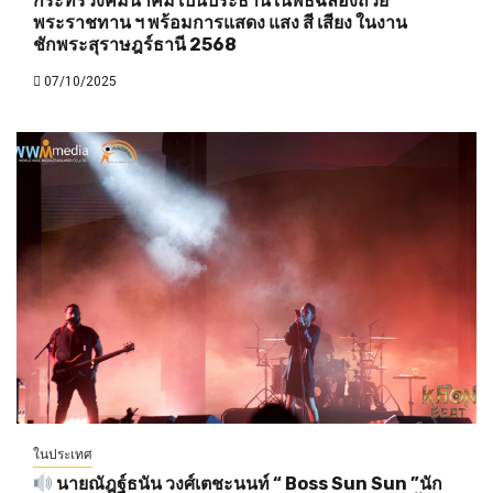
กระทรวงคมนาคม เป็นประธานในพิธีฉลองถ้วย
พระราชทาน ฯ พร้อมการแสดง แสง สี เสียง ในงาน
ชักพระสุราษฎร์ธานี 2568
07/10/2025
ในประเทศ
นายณัฎฐ์ธนัน วงศ์เตชะนนท์ “ Boss Sun Sun ”นัก