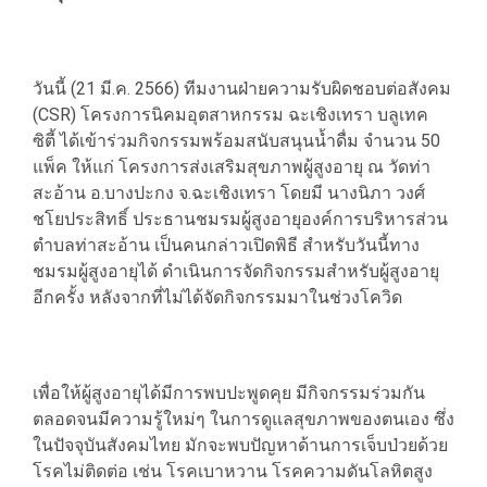
วันนี้ (21 มี.ค. 2566) ทีมงานฝ่ายความรับผิดชอบต่อสังคม
(CSR) โครงการนิคมอุตสาหกรรม ฉะเชิงเทรา บลูเทค
ซิตี้ ได้เข้าร่วมกิจกรรมพร้อมสนับสนุนน้ำดื่ม จำนวน 50
แพ็ค ให้แก่ โครงการส่งเสริมสุขภาพผู้สูงอายุ ณ วัดท่า
สะอ้าน อ.บางปะกง จ.ฉะเชิงเทรา โดยมี นางนิภา วงศ์
ชโยประสิทธิ์ ประธานชมรมผู้สูงอายุองค์การบริหารส่วน
ตำบลท่าสะอ้าน เป็นคนกล่าวเปิดพิธี สำหรับวันนี้ทาง
ชมรมผู้สูงอายุได้ ดำเนินการจัดกิจกรรมสำหรับผู้สูงอายุ
อีกครั้ง หลังจากที่ไม่ได้จัดกิจกรรมมาในช่วงโควิด
เพื่อให้ผู้สูงอายุได้มีการพบปะพูดคุย มีกิจกรรมร่วมกัน
ตลอดจนมีความรู้ใหม่ๆ ในการดูแลสุขภาพของตนเอง ซึ่ง
ในปัจจุบันสังคมไทย มักจะพบปัญหาด้านการเจ็บป่วยด้วย
โรคไม่ติดต่อ เช่น โรคเบาหวาน โรคความดันโลหิตสูง