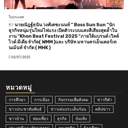
ในประเทศ
นายณัฎฐ์ธนัน วงศ์เตชะนนท์ “ Boss Sun Sun ”นัก
ธุรกิจหนุ่มรุ่นใหม่ไฟแรง เปิดตัวระบบแสงสีเสียงสุดล้ำใน
งาน “Khon Beat Festival 2025 “ภายใต้แบรนด์ เวิลด์
ไวด์ มีเดีย จำกัด( WMM )และ บริษัท มหานครเอ็นเตอร์เท
นเม้นท์ จำกัด ( MHK )
03/07/2025
หมวดหมู่
การศึกษา
การเมือง
กิจกรรมเพื่อสังคม
ข่าวกีฬา
ข่าวประชาสัมพันธ์
ข่าวเด่นประเด็นร้อน
คลิปข่าว
ชาวบ้าน
ท่องเที่ยว
ธุรกิจ
บันเทิง