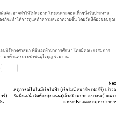
้เกิดฝุ่นดิน อาจทำให้ไม่สะอาด โดยเฉพาะตอนเด็กๆนั่งรับประทาน
ื้องก็จะทำให้การดูแลทำความสะอาดง่ายขึ้น โดยวันนี้ต้องขอบคุณ
.ประกอบพิธีทางศาสนา พิธีทอดผ้าป่าการศึกษา โดยมีคณะกรรมการ
ก่า พ่อค้าและประชาชนผู้ใจบุญ ร่วมงาน
nterest
Share
Nex
เหตุการณ์ไฟไหม้เรือไฟฟ้า (เรือไมน์ สมาร์ท เฟอร์รี่) บริเว
อร์)
ริมฝั่งแม่น้ำวัดท้องคุ้ง ถนนปู่เจ้าสมิงพราย ต.บางหญ้าแพร
ใน
อ.พระประแดงจ.สมุทรปรากา