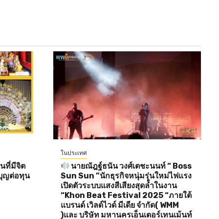
ในประเทศ
ี่มีจิต
นายณัฎฐ์ธนัน วงศ์เตชะนนท์ “ Boss
ุญต่อทุน
Sun Sun ”นักธุรกิจหนุ่มรุ่นใหม่ไฟแรง
เปิดตัวระบบแสงสีเสียงสุดล้ำในงาน
“Khon Beat Festival 2025 “ภายใต้
แบรนด์ เวิลด์ไวด์ มีเดีย จำกัด( WMM
)และ บริษัท มหานครเอ็นเตอร์เทนเม้นท์