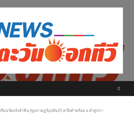
รียนวัดแจ้งลำหิน (พูนราษฏร์อุปถัมภ์) ต.บึงคำพร้อย อ.ลำลูกกา