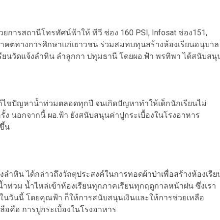
ำนวยการสถานีโทรทัศน์ฟ้าให้ ทีวี ช่อง 160 PSI, Infosat ช่อง151,
าคตทางการศึกษาแก่เยาวชน ร่วมสมทบทุนสร้างห้องเรียนอนุบาล
ียนวัดแจ้งลำหิน ลำลูกกา ปทุมธานี โดยผอ.ฟ้า พรทิพา ได้สนับสนุ
ก้ไขปัญหาน้ำท่วมตลอดทุกปี จนเกิดปัญหาทำให้เด็กนักเรียนไม่
้ง นอกจากนี้ ผอ.ฟ้า ยังสนับสนุนค่าปูกระเบื้องในโรงอาหาร
ึ้น
จ้งลำหิน ได้กล่าวถึงวัถตุประสงค์ในการทอดผ้าป่าเพื่อสร้างห้องเรีย
ำท่วม น้ำไหล่เข้าห้องเรียนทุกภาคเรียนทุกฤดูกาลหน้าฝน ซึ่งเรา
นวันนี้ โดยคุณฟ้า ก็ให้การสนับสนุนเงินและให้การช่วยเหลือ
หลือคือ การปูกระเบื้องในโรงอาหาร