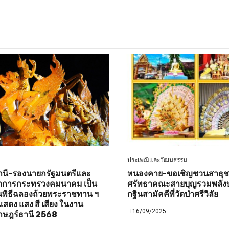
ประเพณีและวัฒนธรรม
านี-รองนายกรัฐมนตรีและ
หนองคาย-ขอเชิญชวนสาธุชนท
ว่าการกระทรวงคมนาคม เป็น
ศรัทธาคณะสายบุญรวมพลังบ
พิธีฉลองถ้วยพระราชทาน ฯ
กฐินสามัคคีที่วัดป่าศรีวิลัย
สดง แสง สี เสียง ในงาน
16/09/2025
าษฎร์ธานี 2568