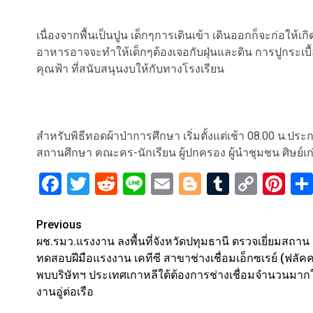
เนื่องจากพื้นเป็นปูน เด็กๆการเดินเข้า เดินออกก็จะก่อให
อาหารอาจจะทำให้เด็กๆต้องเจอกับฝุ่นและดิน การปูกระเบ
คุณฟ้า ที่สนับสนุนงบให้กับทางโรงเรียน
สำหรับพิธีทอดผ้าป่าการศึกษา เริ่มตั้งแต่เช้า 08.00 น
สถานศึกษา คณะคร-นักเรียน ผู้ปกครอง ผู้นำชุมชน ศิษย์เ
Facebook
Twitter
Reddit
Line
Email
Blogger
Tumblr
Copy
Pi
Link
Post
Previous
ผช.รมว.แรงงาน ลงพื้นที่จังหวัดปทุมธานี ตรวจเยี่ยมสถาน
navigation
ทดสอบฝีมือแรงงาน เคทีซี สาขาช่างเชื่อมเอ็กซเรย์ (ฟลัคค
พบบริษัทฯ ประเทศเกาหลีใต้ต้องการช่างเชื่อมจำนวนมาก
งานอู่ต่อเรือ