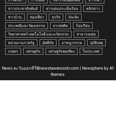
ข่าวประชาสัมพันธ์
ข่าวเด่นประเด็นร้อน
คลิปข่าว
ชาวบ้าน
ท่องเที่ยว
ธุรกิจ
บันเทิง
ประเพณีและวัฒนธรรม
ยาเสพติด
ร้องเรียน
วิทยาศาสตร์ เทคโนโลยี และนวัตกรรม
สาธารณสุข
หน่วยงานภาครัฐ
อัคคีภัย
อาชญากรรม
อุบัติเหตุ
เกษตร
เศรษฐกิจ
เศรษฐกิจพอเพียง
ในประเทศ
News ตะวันออกทีวี©newstawanooxtv.com
|
Newsphere
by AF
themes.