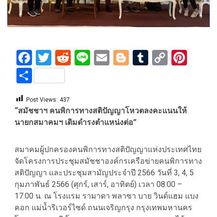
Facebook
Twitter
Reddit
Line
Email
Blogger
Tumblr
Copy
Pint
Link
Share
Post Views:
437
“สมัชชาฯ คนพิการทางสติปัญญาโหวตลงคะแนนให้
นายกสมาคมฯ เดิมดำรงตำแหน่งต่อ”
สมาคมผู้ปกครองคนพิการทางสติปัญญาแห่งประเทศไทย
จัดโครงการประชุมสมัชชาองค์กรเครือข่ายคนพิการทาง
สติปัญญา และประชุมสามัญประจำปี 2566 วันที่ 3, 4, 5
กุมภาพันธ์ 2566 (ศุกร์, เสาร์, อาทิตย์) เวลา 08.00 –
17.00 น. ณ โรงแรม รามาดา พลาซา บาย วินด์แฮม แบง
คอก แม่น้ำริเวอร์ไซด์ ถนนเจริญกรุง กรุงเทพมหานคร