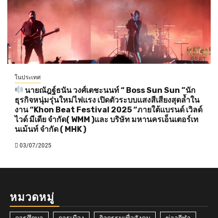
ในประเทศ
นายณัฎฐ์ธนัน วงศ์เตชะนนท์ “ Boss Sun Sun ”นัก
ธุรกิจหนุ่มรุ่นใหม่ไฟแรง เปิดตัวระบบแสงสีเสียงสุดล้ำใน
งาน “Khon Beat Festival 2025 “ภายใต้แบรนด์ เวิลด์
ไวด์ มีเดีย จำกัด( WMM )และ บริษัท มหานครเอ็นเตอร์เท
นเม้นท์ จำกัด ( MHK )
03/07/2025
หมวดหมู่
การศึกษา
การเมือง
กิจกรรมเพื่อสังคม
ข่าวกีฬา