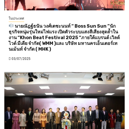
ในประเทศ
นายณัฎฐ์ธนัน วงศ์เตชะนนท์ “ Boss Sun Sun ”นัก
ธุรกิจหนุ่มรุ่นใหม่ไฟแรง เปิดตัวระบบแสงสีเสียงสุดล้ำใน
งาน “Khon Beat Festival 2025 “ภายใต้แบรนด์ เวิลด์
ไวด์ มีเดีย จำกัด( WMM )และ บริษัท มหานครเอ็นเตอร์เท
นเม้นท์ จำกัด ( MHK )
03/07/2025